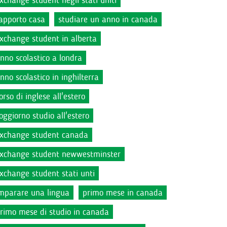
xchange student negli stati uniti
apporto casa
studiare un anno in canada
xchange student in alberta
nno scolastico a londra
nno scolastico in inghilterra
orso di inglese all'estero
oggiorno studio all'estero
xchange student canada
xchange student newwestminster
xchange student stati unti
mparare una lingua
primo mese in canada
rimo mese di studio in canada