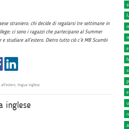
s
f
ese straniero; chi decide di regalarsi tre settimane in
m
ollege; ci sono i ragazzi che partecipano al Summer
m
 e studiare all’estero. Dietro tutto ciò c’è MB Scambi
e
h
s
p
all'estero
,
lingua inglese
.
e
a inglese
u
r
a