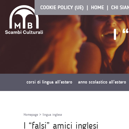
COOKIE POLICY (UE)
HOME
CHI SI
I 
corsi di lingua all’estero
anno scolastico all’estero
richiedi preventivo
Homepage
>
lingua inglese
I “falsi” amici inglesi