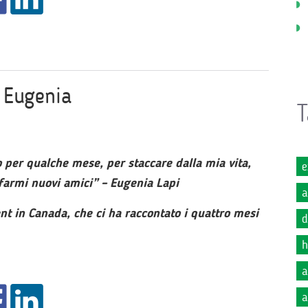
 Eugenia
T
o per qualche mese, per staccare dalla mia vita,
e
ne e farmi nuovi amici” – Eugenia Lapi
a
t in Canada, che ci ha raccontato i quattro mesi
d
h
a
a