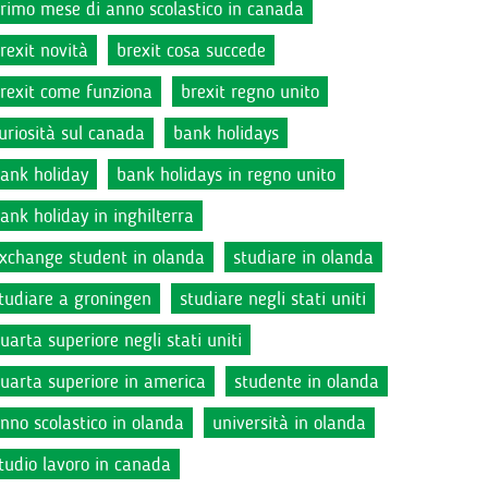
rimo mese di anno scolastico in canada
rexit novità
brexit cosa succede
rexit come funziona
brexit regno unito
uriosità sul canada
bank holidays
ank holiday
bank holidays in regno unito
ank holiday in inghilterra
xchange student in olanda
studiare in olanda
tudiare a groningen
studiare negli stati uniti
uarta superiore negli stati uniti
uarta superiore in america
studente in olanda
nno scolastico in olanda
università in olanda
tudio lavoro in canada