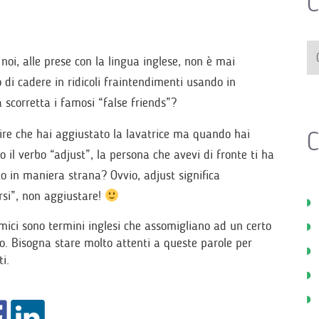
C
 noi, alle prese con la lingua inglese, non è mai
 di cadere in ridicoli fraintendimenti usando in
 scorretta i famosi “false friends”?
C
dire che hai aggiustato la lavatrice ma quando hai
to il verbo “adjust”, la persona che avevi di fronte ti ha
o in maniera strana? Ovvio, adjust significa
rsi”, non aggiustare!
amici sono termini inglesi che assomigliano ad un certo
ro. Bisogna stare molto attenti a queste parole per
i.