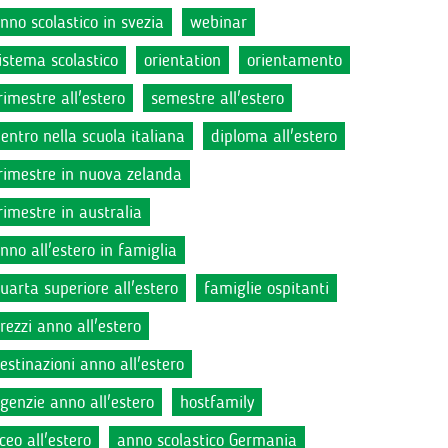
nno scolastico in svezia
webinar
istema scolastico
orientation
orientamento
rimestre all'estero
semestre all'estero
ientro nella scuola italiana
diploma all'estero
rimestre in nuova zelanda
rimestre in australia
nno all'estero in famiglia
uarta superiore all'estero
famiglie ospitanti
rezzi anno all'estero
estinazioni anno all'estero
genzie anno all'estero
hostfamily
iceo all'estero
anno scolastico Germania