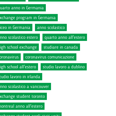
uarto anno in Germania
xchange program in Germania
iceo in Germania
anno scolastico
nno scolastico estero
quarto anno all'estero
igh school exchange
studiare in canada
oronavirus
coronavirus comunicazione
igh school all'estero
studio lavoro a dublino
tudio lavoro in irlanda
nno scolastico a vancouver
xchange student toronto
ontreal anno all'estero