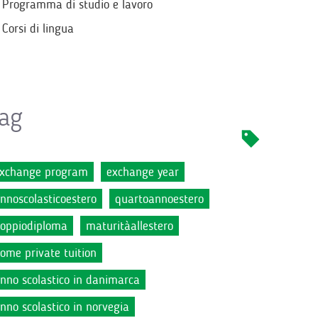
Programma di studio e lavoro
Corsi di lingua
ag
xchange program
exchange year
nnoscolasticoestero
quartoannoestero
oppiodiploma
maturitàallestero
ome private tuition
nno scolastico in danimarca
nno scolastico in norvegia