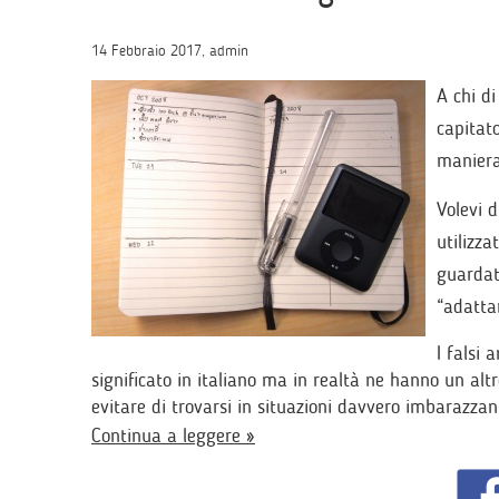
14 Febbraio 2017, admin
A chi di
capitato
maniera
Volevi 
utilizza
guardat
“adatta
I falsi 
significato in italiano ma in realtà ne hanno un alt
evitare di trovarsi in situazioni davvero imbarazzant
Continua a leggere »