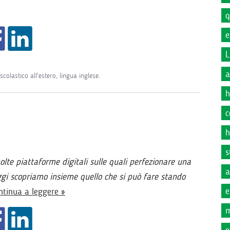
q
e
L
a
scolastico all'estero
,
lingua inglese
.
h
c
h
s
lte piattaforme digitali sulle quali perfezionare una
a
oggi scopriamo insieme quello che si può fare stando
e
ntinua a leggere »
m