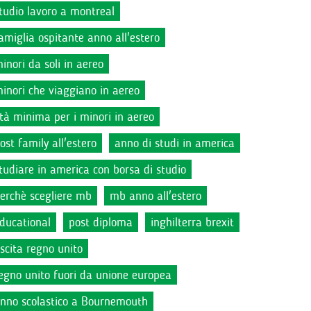
tudio lavoro a montreal
amiglia ospitante anno all'estero
inori da soli in aereo
inori che viaggiano in aereo
tà minima per i minori in aereo
ost family all'estero
anno di studi in america
tudiare in america con borsa di studio
erchè scegliere mb
mb anno all'estero
ducational
post diploma
inghilterra brexit
scita regno unito
egno unito fuori da unione europea
nno scolastico a Bournemouth