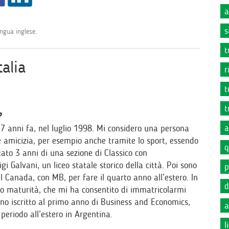
a
s
ingua inglese
.
t
talia
r
t
t
?
a
7 anni fa, nel luglio 1998. Mi considero una persona
re amicizia, per esempio anche tramite lo sport, essendo
q
tato 3 anni di una sezione di Classico con
 Galvani, un liceo statale storico della città. Poi sono
p
l Canada, con MB, per fare il quarto anno all’estero. In
d
ro maturità, che mi ha consentito di immatricolarmi
ono iscritto al primo anno di Business and Economics,
a
periodo all’estero in Argentina.
l