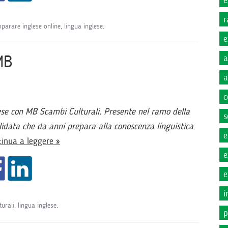
e
r
mparare inglese online
,
lingua inglese
.
e
MB
a
a
c
lese con MB Scambi Culturali. Presente nel ramo della
s
lidata che da anni prepara alla conoscenza linguistica
e
tinua a leggere »
e
e
i
urali
,
lingua inglese
.
p