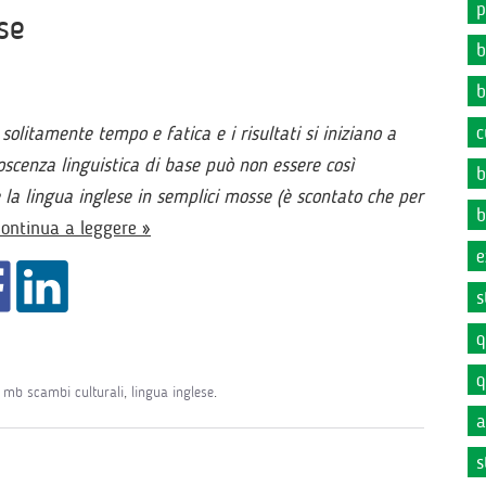
p
se
b
b
c
litamente tempo e fatica e i risultati si iniziano a
scenza linguistica di base può non essere così
b
la lingua inglese in semplici mosse (è scontato che per
b
ontinua a leggere »
e
s
q
q
,
mb scambi culturali
,
lingua inglese
.
a
s