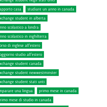
xchange student negli stati uniti
apporto casa
studiare un anno in canada
xchange student in alberta
nno scolastico a londra
nno scolastico in inghilterra
orso di inglese all'estero
oggiorno studio all'estero
xchange student canada
xchange student newwestminster
xchange student stati unti
mparare una lingua
primo mese in canada
rimo mese di studio in canada