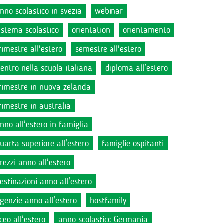
nno scolastico in svezia
webinar
istema scolastico
orientation
orientamento
rimestre all'estero
semestre all'estero
ientro nella scuola italiana
diploma all'estero
rimestre in nuova zelanda
rimestre in australia
nno all'estero in famiglia
uarta superiore all'estero
famiglie ospitanti
rezzi anno all'estero
estinazioni anno all'estero
genzie anno all'estero
hostfamily
iceo all'estero
anno scolastico Germania