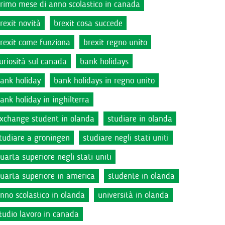
rimo mese di anno scolastico in canada
rexit novità
brexit cosa succede
rexit come funziona
brexit regno unito
uriosità sul canada
bank holidays
ank holiday
bank holidays in regno unito
ank holiday in inghilterra
xchange student in olanda
studiare in olanda
tudiare a groningen
studiare negli stati uniti
uarta superiore negli stati uniti
uarta superiore in america
studente in olanda
nno scolastico in olanda
università in olanda
tudio lavoro in canada