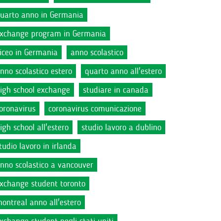
uarto anno in Germania
xchange program in Germania
iceo in Germania
anno scolastico
nno scolastico estero
quarto anno all'estero
igh school exchange
studiare in canada
oronavirus
coronavirus comunicazione
igh school all'estero
studio lavoro a dublino
tudio lavoro in irlanda
nno scolastico a vancouver
xchange student toronto
ontreal anno all'estero