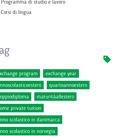
Programma di studio e lavoro
Corsi di lingua
ag
xchange program
exchange year
nnoscolasticoestero
quartoannoestero
oppiodiploma
maturitàallestero
ome private tuition
nno scolastico in danimarca
nno scolastico in norvegia