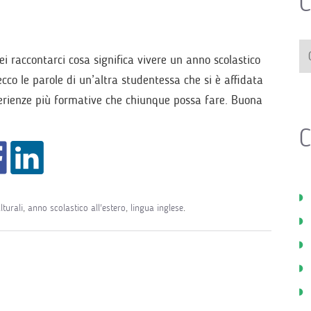
C
ei raccontarci cosa significa vivere un anno scolastico
ecco le parole di un’altra studentessa che si è affidata
erienze più formative che chiunque possa fare. Buona
C
turali
,
anno scolastico all'estero
,
lingua inglese
.