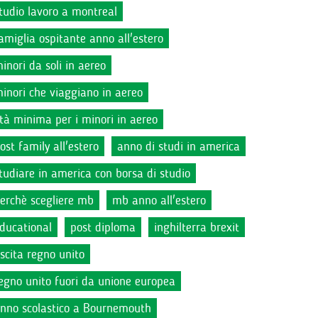
tudio lavoro a montreal
amiglia ospitante anno all'estero
inori da soli in aereo
inori che viaggiano in aereo
tà minima per i minori in aereo
ost family all'estero
anno di studi in america
tudiare in america con borsa di studio
erchè scegliere mb
mb anno all'estero
ducational
post diploma
inghilterra brexit
scita regno unito
egno unito fuori da unione europea
nno scolastico a Bournemouth