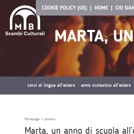
COOKIE POLICY (UE)
HOME
CHI SI
MARTA, UN
corsi di lingua all’estero
anno scolastico all’estero
richiedi preventivo
Homepage
>
phoenix
Marta, un anno di scuola all’