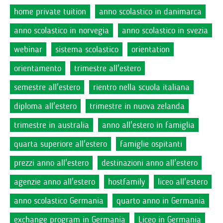
home private tuition
anno scolastico in danimarca
anno scolastico in norvegia
anno scolastico in svezia
webinar
sistema scolastico
orientation
orientamento
trimestre all'estero
semestre all'estero
rientro nella scuola italiana
diploma all'estero
trimestre in nuova zelanda
trimestre in australia
anno all'estero in famiglia
quarta superiore all'estero
famiglie ospitanti
prezzi anno all'estero
destinazioni anno all'estero
agenzie anno all'estero
hostfamily
liceo all'estero
anno scolastico Germania
quarto anno in Germania
exchange program in Germania
Liceo in Germania