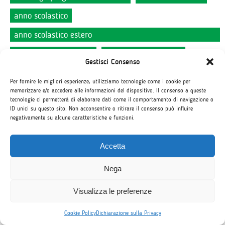
anno scolastico
anno scolastico estero
quarto anno all'estero
high school exchange
Gestisci Consenso
studiare in canada
coronavirus
Per fornire le migliori esperienze, utilizziamo tecnologie come i cookie per
coronavirus comunicazione
high school all'estero
memorizzare e/o accedere alle informazioni del dispositivo. Il consenso a queste
tecnologie ci permetterà di elaborare dati come il comportamento di navigazione o
ID unici su questo sito. Non acconsentire o ritirare il consenso può influire
studio lavoro a dublino
studio lavoro in irlanda
negativamente su alcune caratteristiche e funzioni.
anno scolastico a vancouver
Accetta
exchange student toronto
montreal anno all'estero
exchange student negli stati uniti
rapporto casa
Nega
studiare un anno in canada
Visualizza le preferenze
exchange student in alberta
Cookie Policy
Dichiarazione sulla Privacy