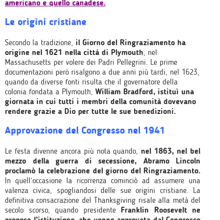
americano e quello canadese.
Le origini cristiane
Secondo la tradizione,
il Giorno del Ringraziamento ha
origine nel 1621 nella città di Plymouth
, nel
Massachusetts per volere dei Padri Pellegrini. Le prime
documentazioni però risalgono a due anni più tardi, nel 1623,
quando da diverse fonti risulta che il governatore della
colonia fondata a Plymouth,
William Bradford, istituì una
giornata in cui tutti i membri della comunità dovevano
rendere grazie a Dio per tutte le sue benedizioni.
Approvazione del Congresso nel 1941
Le festa divenne ancora più nota quando,
nel 1863, nel bel
mezzo della guerra di secessione,
Abramo Lincoln
proclamò la celebrazione del giorno del Ringraziamento.
In quell’occasione la ricorrenza cominciò ad assumere una
valenza civica, spogliandosi delle sue origini cristiane. La
definitiva consacrazione del Thanksgiving risale alla metà del
secolo scorso, quando presidente
Franklin Roosevelt ne
propose l’istituzione, che venne approvata dal Congresso