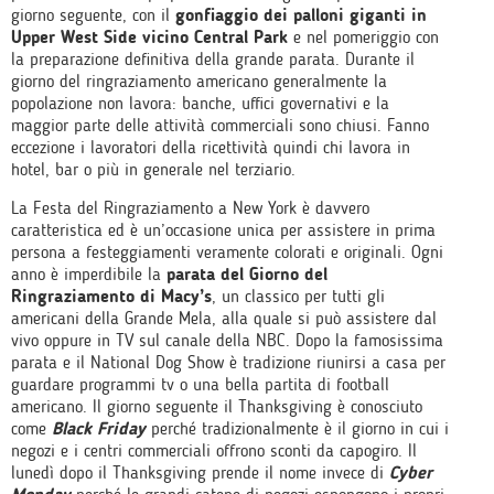
giorno seguente, con il
gonfiaggio dei palloni giganti in
Upper West Side vicino Central Park
e nel pomeriggio con
la preparazione definitiva della grande parata. Durante il
giorno del ringraziamento americano generalmente la
popolazione non lavora: banche, uffici governativi e la
maggior parte delle attività commerciali sono chiusi. Fanno
eccezione i lavoratori della ricettività quindi chi lavora in
hotel, bar o più in generale nel terziario.
La Festa del Ringraziamento a New York è davvero
caratteristica ed è un’occasione unica per assistere in prima
persona a festeggiamenti veramente colorati e originali. Ogni
anno è imperdibile la
parata del Giorno del
Ringraziamento di Macy’s
, un classico per tutti gli
americani della Grande Mela, alla quale si può assistere dal
vivo oppure in TV sul canale della NBC. Dopo la famosissima
parata e il National Dog Show è tradizione riunirsi a casa per
guardare programmi tv o una bella partita di football
americano. Il giorno seguente il Thanksgiving è conosciuto
come
Black Friday
perché tradizionalmente è il giorno in cui i
negozi e i centri commerciali offrono sconti da capogiro. Il
lunedì dopo il Thanksgiving prende il nome invece di
Cyber