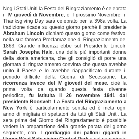
Negli Stati Uniti la Festa del Ringraziamento è celebrata
il
IV giovedì di Novembre,
e il prossimo Novembre il
Thanksgiving Day sarà celebrato per la 398a volta. La
tradizione ricade su questo giorno perchè il presidente
Abraham Lincoln
dichiarò questo giorno come festivo,
nella sua famosa Proclamazione di Ringraziamento del
1863. Grande influenza ebbe sul Presidente Lincoln
Sarah Josepha Hale,
una delle più importanti donne
della storia americana, che gli consigliò di porre una
giornata di ringraziamento convinta che questa avrebbe
unito il Paese e lo avrebbe riappacificato durante il
periodo difficile della Guerra di Secessione.
La
ricorrenza invece del IV giovedì del mese,
cioè la
prima volta da quando questa festa divenne
periodica,
fu istituita il 26 novembre 1941 dal
presidente Roosvelt.
La Festa del Ringraziamento a
New York
è particolarmente sentita ed è meta ogni
anno di migliaia di spettatori da tutti gli Stati Uniti. La
sera prima del Giorno del Ringraziamento è possibile
vedere la preparazione della grande parata del giorno
seguente, con il
gonfiaggio dei palloni giganti in
Upper West Side vicino Central Park
e nel pomeriggio