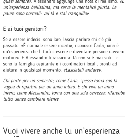
quasi sempre»
. Alessandro aggiunge una nota di realismo:
«È
un’esperienza bellissima, ma serve la mentalità giusta. Le
paure sono normali: vai là e stai tranquillo»
.
E ai tuoi genitori?
Se a essere indecisi sono loro, lascia parlare chi c’è già
passato. «È normale essere incerti», riconosce Carla, «ma è
un’esperienza che li farà crescere e diventare persone davvero
mature». E Alessandro li rassicura: là non si è mai soli — ci
sono la famiglia ospitante e i coordinatori locali, pronti ad
aiutare in qualsiasi momento.
«Lasciateli andare»
.
Chi parte per un semestre, come Carla, spesso torna con la
voglia di ripartire per un anno intero. E chi vive un anno
intero, come Alessandro, torna con una sola certezza: rifarebbe
tutto, senza cambiare niente.
Vuoi vivere anche tu un’esperienza