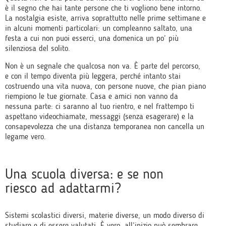
è il segno che hai tante persone che ti vogliono bene intorno.
La nostalgia esiste, arriva soprattutto nelle prime settimane e
in alcuni momenti particolari: un compleanno saltato, una
festa a cui non puoi esserci, una domenica un po’ più
silenziosa del solito.
Non è un segnale che qualcosa non va. È parte del percorso,
e con il tempo diventa più leggera, perché intanto stai
costruendo una vita nuova, con persone nuove, che pian piano
riempiono le tue giornate. Casa e amici non vanno da
nessuna parte: ci saranno al tuo rientro, e nel frattempo ti
aspettano videochiamate, messaggi (senza esagerare) e la
consapevolezza che una distanza temporanea non cancella un
legame vero.
Una scuola diversa: e se non
riesco ad adattarmi?
Sistemi scolastici diversi, materie diverse, un modo diverso di
studiare e di essere valutati. È vero, all’inizio può sembrare