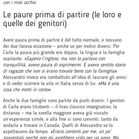
con i miei occhi»
.
Le paure prima di partire (le loro e
quelle dei genitori)
Avere paura prima di partire è del tutto normale, e nessuno
dei due faceva eccezione — anche se per motivi diversi. Per
Carla la paura più grande era doppia, la lingua e la famiglia
ospitante:
«Sapevo l’inglese, ma non lo parlavo con
tranquillità, avevo paura di esprimermi. E avevo sentito storie
di ragazze che non si erano trovate bene con la famiglia»
.
Alessandro invece era combattuto all’idea di lasciare gli amici
e di veder scorrere la vita in Italia senza di lui:
«Ma è una
cosa che metti in conto»
.
Anche le due famiglie sono partite da punti diversi. I genitori
di Carla erano titubanti — il liceo classico impegnativo, la
distanza — ma la sorella maggiore aveva già vissuto
un’esperienza simile, e alla fine si sono convinti, tanto da
andarla a trovare in Canada. Quelli di Alessandro se lo
aspettavano da tempo:
«Erano contenti per me, un po’
spaventati perché non mi avrebbero visto per un anno. Ma