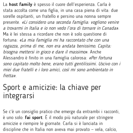
La
host family
è spesso il cuore dell’esperienza. Carla è
stata accolta come una figlia, in una casa piena di vita: due
sorelle ospitanti, un fratello e persino una nonna sempre
presente.
«Li considero una seconda famiglia: vogliono venire
a trovarmi in Italia e io non vedo l’ora di tornare in Canada»
.
Ma è lei stessa a ricordare che non è solo questione di
fortuna:
«La mia famiglia mi ha raccontato che con una
ragazza, prima di me, non era andata benissimo. Capita:
bisogna mettersi in gioco e dare il massimo»
. Anche
Alessandro è finito in una famiglia calorosa:
«Per fortuna
sono capitato molto bene, erano tutti gentilissimi. Uscivo con i
miei due fratelli e i loro amici, così mi sono ambientato in
fretta»
.
Sport e amicizie: la chiave per
integrarsi
Se c’è un consiglio pratico che emerge da entrambi i racconti,
è uno solo:
fai sport
. È il modo più naturale per stringere
amicizie e riempire le giornate. Carla si è lanciata in
discipline che in Italia non aveva mai provato — vela, calcio,