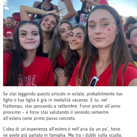
Se stai leggendo questo articolo in estate, probabilmente tuo
figlio o tua figlia è già in modalità vacanza. E tu, nel
frattempo, stai pensando a settembre. Forse anche all’anno
prossimo — e forse stai valutando il secondo semestre
all’estero come primo passo concreto.
L’idea di un’esperienza all’estero è nell’aria da un po’, forse
ne avete già parlato in famiglia. Ma tra i dubbi sulla scuola,