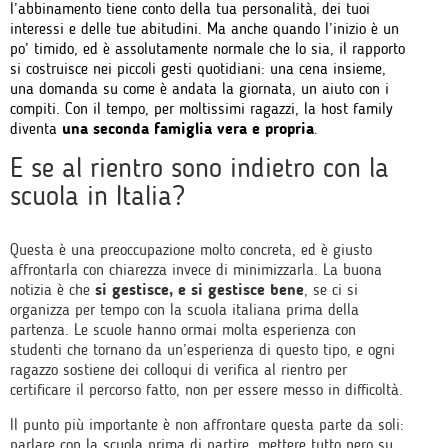
l’abbinamento tiene conto della tua personalità, dei tuoi
interessi e delle tue abitudini. Ma anche quando l’inizio è un
po’ timido, ed è assolutamente normale che lo sia, il rapporto
si costruisce nei piccoli gesti quotidiani: una cena insieme,
una domanda su come è andata la giornata, un aiuto con i
compiti. Con il tempo, per moltissimi ragazzi, la host family
diventa
una seconda famiglia vera e propria
.
E se al rientro sono indietro con la
scuola in Italia?
Questa è una preoccupazione molto concreta, ed è giusto
affrontarla con chiarezza invece di minimizzarla. La buona
notizia è che
si gestisce, e si gestisce bene
, se ci si
organizza per tempo con la scuola italiana prima della
partenza. Le scuole hanno ormai molta esperienza con
studenti che tornano da un’esperienza di questo tipo, e ogni
ragazzo sostiene dei colloqui di verifica al rientro per
certificare il percorso fatto, non per essere messo in difficoltà.
Il punto più importante è non affrontare questa parte da soli:
parlare con la scuola prima di partire, mettere tutto nero su