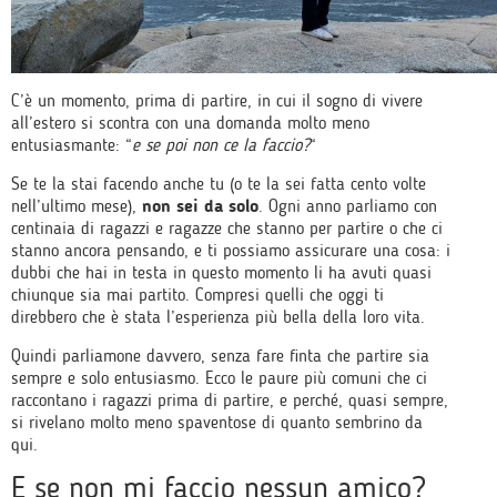
C’è un momento, prima di partire, in cui il sogno di vivere
all’estero si scontra con una domanda molto meno
entusiasmante: “
e se poi non ce la faccio?
“
Se te la stai facendo anche tu (o te la sei fatta cento volte
nell’ultimo mese),
non sei da solo
. Ogni anno parliamo con
centinaia di ragazzi e ragazze che stanno per partire o che ci
stanno ancora pensando, e ti possiamo assicurare una cosa: i
dubbi che hai in testa in questo momento li ha avuti quasi
chiunque sia mai partito. Compresi quelli che oggi ti
direbbero che è stata l’esperienza più bella della loro vita.
Quindi parliamone davvero, senza fare finta che partire sia
sempre e solo entusiasmo. Ecco le paure più comuni che ci
raccontano i ragazzi prima di partire, e perché, quasi sempre,
si rivelano molto meno spaventose di quanto sembrino da
qui.
E se non mi faccio nessun amico?