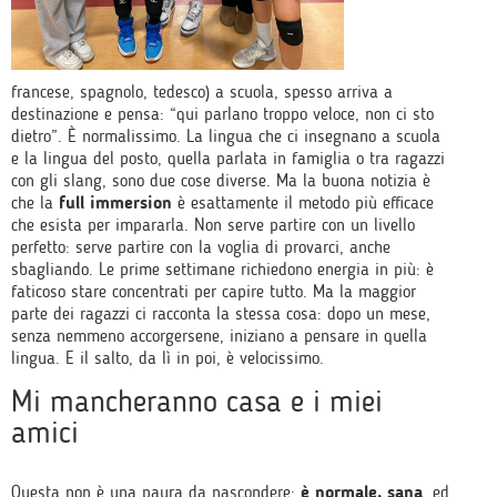
francese, spagnolo, tedesco) a scuola, spesso arriva a
destinazione e pensa: “qui parlano troppo veloce, non ci sto
dietro”. È normalissimo. La lingua che ci insegnano a scuola
e la lingua del posto, quella parlata in famiglia o tra ragazzi
con gli slang, sono due cose diverse. Ma la buona notizia è
che la
full immersion
è esattamente il metodo più efficace
che esista per impararla. Non serve partire con un livello
perfetto: serve partire con la voglia di provarci, anche
sbagliando. Le prime settimane richiedono energia in più: è
faticoso stare concentrati per capire tutto. Ma la maggior
parte dei ragazzi ci racconta la stessa cosa: dopo un mese,
senza nemmeno accorgersene, iniziano a pensare in quella
lingua. E il salto, da lì in poi, è velocissimo.
Mi mancheranno casa e i miei
amici
Questa non è una paura da nascondere:
è normale, sana
, ed