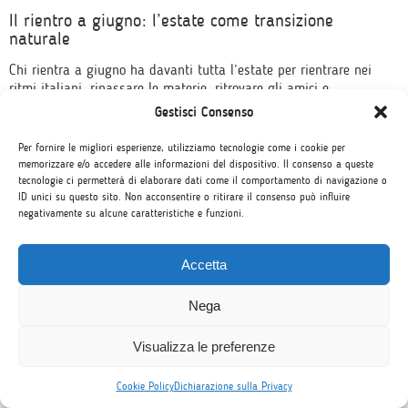
Il rientro a giugno: l’estate come transizione
naturale
Chi rientra a giugno ha davanti tutta l’estate per rientrare nei
ritmi italiani, ripassare le materie, ritrovare gli amici e
arrivare a settembre riposato e pronto. È una transizione
Gestisci Consenso
morbida, senza salti nel vuoto nel mezzo dell’anno scolastico.
Per molti genitori, e in realtà anche per gli studenti, il
Per fornire le migliori esperienze, utilizziamo tecnologie come i cookie per
pensiero di avere più tempo fa tutta la differenza.
memorizzare e/o accedere alle informazioni del dispositivo. Il consenso a queste
tecnologie ci permetterà di elaborare dati come il comportamento di navigazione o
ID unici su questo sito. Non acconsentire o ritirare il consenso può influire
negativamente su alcune caratteristiche e funzioni.
Accetta
Nega
Visualizza le preferenze
Cookie Policy
Dichiarazione sulla Privacy