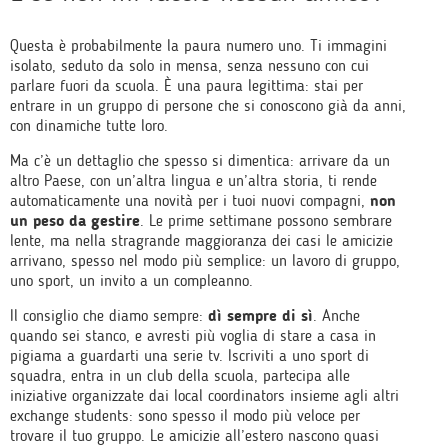
Questa è probabilmente la paura numero uno. Ti immagini
isolato, seduto da solo in mensa, senza nessuno con cui
parlare fuori da scuola. È una paura legittima: stai per
entrare in un gruppo di persone che si conoscono già da anni,
con dinamiche tutte loro.
Ma c’è un dettaglio che spesso si dimentica: arrivare da un
altro Paese, con un’altra lingua e un’altra storia, ti rende
automaticamente una novità per i tuoi nuovi compagni,
non
un peso da gestire
. Le prime settimane possono sembrare
lente, ma nella stragrande maggioranza dei casi le amicizie
arrivano, spesso nel modo più semplice: un lavoro di gruppo,
uno sport, un invito a un compleanno.
Il consiglio che diamo sempre:
dì sempre di sì
. Anche
quando sei stanco, e avresti più voglia di stare a casa in
pigiama a guardarti una serie tv. Iscriviti a uno sport di
squadra, entra in un club della scuola, partecipa alle
iniziative organizzate dai local coordinators insieme agli altri
exchange students: sono spesso il modo più veloce per
trovare il tuo gruppo. Le amicizie all’estero nascono quasi