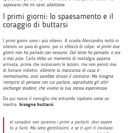
sapevano che mi sarei adattato»
.
I primi giorni: lo spaesamento e il
coraggio di buttarsi
I primi giorni sono i più intensi. A scuola Alessandro restò in
silenzio un paio di giorni, poi si sbloccò di colpo:
«I primi due
giorni non ho parlato con nessuno. Dal terzo ho pensato: o ora
o mai più»
. Carla ebbe un momento di nostalgia appena
arrivata, prima che iniziassero le lezioni, ma non pensò mai
di tornare indietro:
«Sentire la mancanza di casa è
normalissimo, anzi sarebbe strano il contrario. Ma bisogna
riempirsi di persone con cui parlare, soprattutto gli altri
exchange student, che vivono la tua stessa esperienza»
.
Da qui nasce il consiglio che entrambi ripetono come un
mantra:
bisogna buttarsi
.
«I canadesi non saranno i primi a parlarti: devi essere
tu a farlo. Ma sono gentilissimi, e se ti apri ti invitano