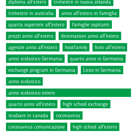
diploma all'estero
trimestre in nuova zelanda
trimestre in australia
anno all'estero in famiglia
quarta superiore all'estero
famiglie ospitanti
prezzi anno all'estero
destinazioni anno all'estero
agenzie anno all'estero
hostfamily
liceo all'estero
anno scolastico Germania
quarto anno in Germania
exchange program in Germania
Liceo in Germania
anno scolastico
anno scolastico estero
quarto anno all'estero
high school exchange
studiare in canada
coronavirus
coronavirus comunicazione
high school all'estero