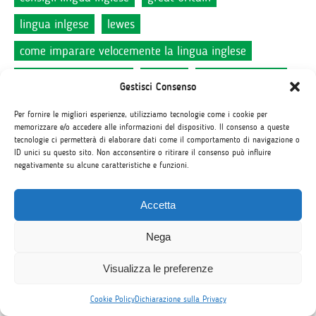
lingua inlgese
lewes
come imparare velocemente la lingua inglese
corsi di lingua inglese
dublino
work experience
Gestisci Consenso
imparare inglese online
canada
graduation
Per fornire le migliori esperienze, utilizziamo tecnologie come i cookie per
memorizzare e/o accedere alle informazioni del dispositivo. Il consenso a queste
maturità
certificazioni internazionali
tecnologie ci permetterà di elaborare dati come il comportamento di navigazione o
ID unici su questo sito. Non acconsentire o ritirare il consenso può influire
trovare lavoro
app inglese
negativamente su alcune caratteristiche e funzioni.
programmi per ragazzi
Accetta
app per imparare la lingua inglese
londra
Nega
attività culturali
viaggio studio
cv
scuola di lingua
corso di lingue
corso di inglese
Visualizza le preferenze
imparare una lingua straniera
Cookie Policy
Dichiarazione sulla Privacy