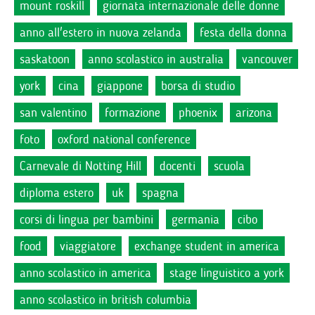
mount roskill
giornata internazionale delle donne
anno all'estero in nuova zelanda
festa della donna
saskatoon
anno scolastico in australia
vancouver
york
cina
giappone
borsa di studio
san valentino
formazione
phoenix
arizona
foto
oxford national conference
Carnevale di Notting Hill
docenti
scuola
diploma estero
uk
spagna
corsi di lingua per bambini
germania
cibo
food
viaggiatore
exchange student in america
anno scolastico in america
stage linguistico a york
anno scolastico in british columbia