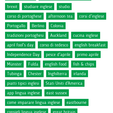
brexit
studiare inglese
studio
corso di portoghese
afternoon tea
corsi d'inglese
Portogallo
Berlino
Colonia
tradizioni portoghesi
Auckland
cucina inglese
april fool's day
corso di tedesco
english breakfast
Independence Day
pesce d'aprile
primo aprile
Münster
Fulda
english food
fish & chips
Tubinga
Chester
Inghilterra
irlanda
piatti tipici inglesi
Stati Uniti d'America
app lingua inglese
east sussex
come imparare lingua inglese
eastbourne
consigli lingua inglese
great britain