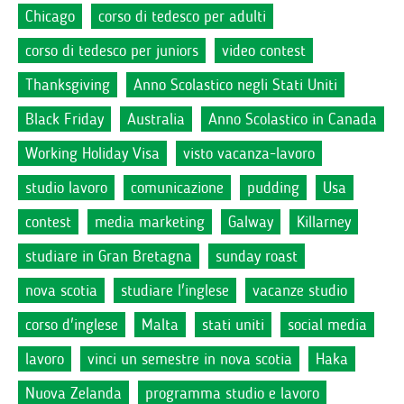
Chicago
corso di tedesco per adulti
corso di tedesco per juniors
video contest
Thanksgiving
Anno Scolastico negli Stati Uniti
Black Friday
Australia
Anno Scolastico in Canada
Working Holiday Visa
visto vacanza-lavoro
studio lavoro
comunicazione
pudding
Usa
contest
media marketing
Galway
Killarney
studiare in Gran Bretagna
sunday roast
nova scotia
studiare l'inglese
vacanze studio
corso d'inglese
Malta
stati uniti
social media
lavoro
vinci un semestre in nova scotia
Haka
Nuova Zelanda
programma studio e lavoro