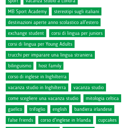
sport
vacanza studio a Londra
MB Sport Academy
stereotipi sugli italiani
destinazioni aperte anno scolastico all'estero
exchange student
corsi di lingua per juniors
corsi di lingua per Young Adults
trucchi per imparare una lingua straniera
bilinguismo
host family
corso di inglese in Inghilterra
vacanza studio in Inghilterra
vacanza studio
come scegliere una vacanza studio
mitologia celtica
gaelico
trifoglio
english
bandiera irlandese
false friends
corso d'inglese in Irlanda
cupcakes