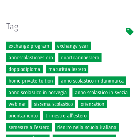
Tag
exchange program
exchange year
annoscolasticoestero
quartoannoestero
doppiodiploma
maturitàallestero
home private tuition
anno scolastico in danimarca
anno scolastico in norvegia
anno scolastico in svezia
webinar
sistema scolastico
orientation
orientamento
trimestre all'estero
semestre all'estero
rientro nella scuola italiana