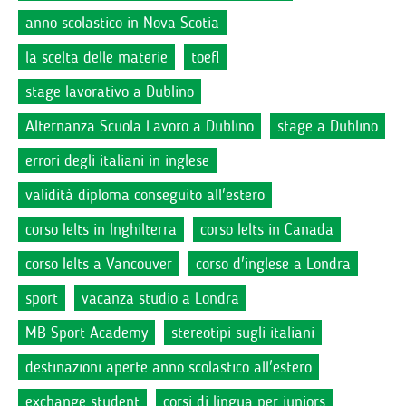
anno scolastico in Nova Scotia
la scelta delle materie
toefl
stage lavorativo a Dublino
Alternanza Scuola Lavoro a Dublino
stage a Dublino
errori degli italiani in inglese
validità diploma conseguito all'estero
corso Ielts in Inghilterra
corso Ielts in Canada
corso Ielts a Vancouver
corso d'inglese a Londra
sport
vacanza studio a Londra
MB Sport Academy
stereotipi sugli italiani
destinazioni aperte anno scolastico all'estero
exchange student
corsi di lingua per juniors