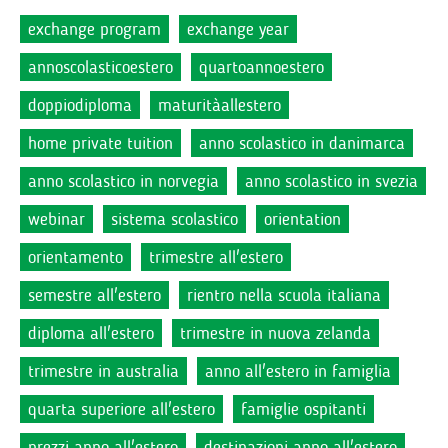
exchange program
exchange year
annoscolasticoestero
quartoannoestero
doppiodiploma
maturitàallestero
home private tuition
anno scolastico in danimarca
anno scolastico in norvegia
anno scolastico in svezia
webinar
sistema scolastico
orientation
orientamento
trimestre all'estero
semestre all'estero
rientro nella scuola italiana
diploma all'estero
trimestre in nuova zelanda
trimestre in australia
anno all'estero in famiglia
quarta superiore all'estero
famiglie ospitanti
prezzi anno all'estero
destinazioni anno all'estero