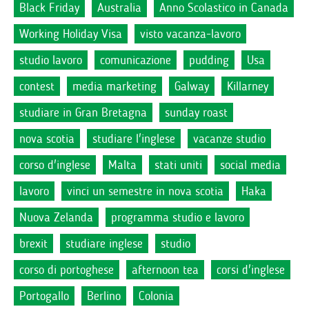
Black Friday
Australia
Anno Scolastico in Canada
Working Holiday Visa
visto vacanza-lavoro
studio lavoro
comunicazione
pudding
Usa
contest
media marketing
Galway
Killarney
studiare in Gran Bretagna
sunday roast
nova scotia
studiare l'inglese
vacanze studio
corso d'inglese
Malta
stati uniti
social media
lavoro
vinci un semestre in nova scotia
Haka
Nuova Zelanda
programma studio e lavoro
brexit
studiare inglese
studio
corso di portoghese
afternoon tea
corsi d'inglese
Portogallo
Berlino
Colonia