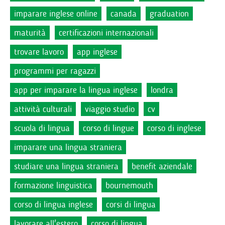
imparare inglese online
canada
graduation
maturità
certificazioni internazionali
trovare lavoro
app inglese
programmi per ragazzi
app per imparare la lingua inglese
londra
attività culturali
viaggio studio
cv
scuola di lingua
corso di lingue
corso di inglese
imparare una lingua straniera
studiare una lingua straniera
benefit aziendale
formazione linguistica
bournemouth
corso di lingua inglese
corsi di lingua
lavorare all'estero
corso di lingua