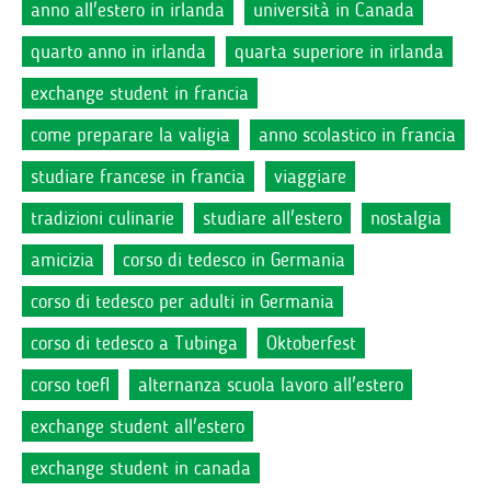
anno all'estero in irlanda
università in Canada
quarto anno in irlanda
quarta superiore in irlanda
exchange student in francia
come preparare la valigia
anno scolastico in francia
studiare francese in francia
viaggiare
tradizioni culinarie
studiare all'estero
nostalgia
amicizia
corso di tedesco in Germania
corso di tedesco per adulti in Germania
corso di tedesco a Tubinga
Oktoberfest
corso toefl
alternanza scuola lavoro all'estero
exchange student all'estero
exchange student in canada