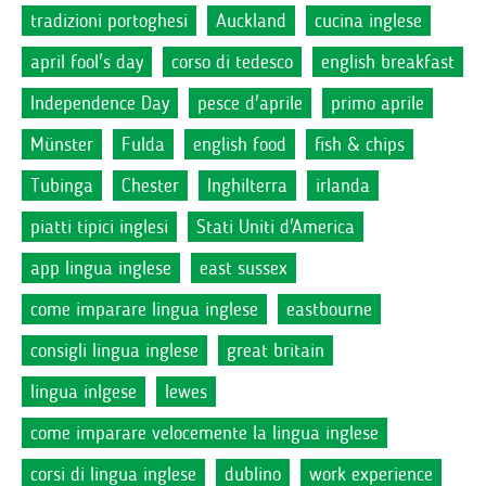
tradizioni portoghesi
Auckland
cucina inglese
april fool's day
corso di tedesco
english breakfast
Independence Day
pesce d'aprile
primo aprile
Münster
Fulda
english food
fish & chips
Tubinga
Chester
Inghilterra
irlanda
piatti tipici inglesi
Stati Uniti d'America
app lingua inglese
east sussex
come imparare lingua inglese
eastbourne
consigli lingua inglese
great britain
lingua inlgese
lewes
come imparare velocemente la lingua inglese
corsi di lingua inglese
dublino
work experience