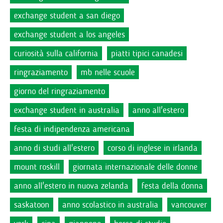
exchange student a san diego
exchange student a los angeles
curiosità sulla california
piatti tipici canadesi
ringraziamento
mb nelle scuole
giorno del ringraziamento
exchange student in australia
anno all'estero
festa di indipendenza americana
anno di studi all'estero
corso di inglese in irlanda
mount roskill
giornata internazionale delle donne
anno all'estero in nuova zelanda
festa della donna
saskatoon
anno scolastico in australia
vancouver