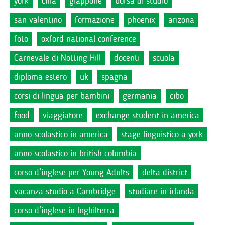
york
cina
giappone
borsa di studio
san valentino
formazione
phoenix
arizona
foto
oxford national conference
Carnevale di Notting Hill
docenti
scuola
diploma estero
uk
spagna
corsi di lingua per bambini
germania
cibo
food
viaggiatore
exchange student in america
anno scolastico in america
stage linguistico a york
anno scolastico in british columbia
corso d'inglese per Young Adults
delta district
vacanza studio a Cambridge
studiare in irlanda
corso d'inglese in Inghilterra