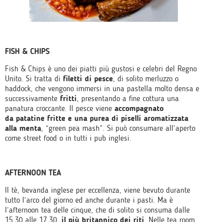
FISH & CHIPS
Fish & Chips è uno dei piatti più gustosi e celebri del Regno
Unito. Si tratta di
filetti di pesce
, di solito merluzzo o
haddock, che vengono immersi in una pastella molto densa e
successivamente
fritti
, presentando a fine cottura una
panatura croccante. Il pesce viene
accompagnato
da patatine fritte e una purea di piselli aromatizzata
alla menta
, “green pea mash”. Si può consumare all’aperto
come street food o in tutti i pub inglesi.
AFTERNOON TEA
Il tè, bevanda inglese per eccellenza, viene bevuto durante
tutto l’arco del giorno ed anche durante i pasti. Ma è
l’afternoon tea delle cinque, che di solito si consuma dalle
15.30 alle 17.30,
il più britannico dei riti
. Nelle tea room