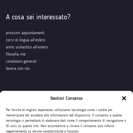
A cosa sei interessato?
prossimi appuntamenti
corsi di lingua all’estero
anno scolastico all’estero
filosofia mb
condizioni generali
lavora con noi
Seguici su
Gestisci Consenso
Per fornire le migliori esperienze, utilizziamo tecnologie come i cookie per
memorizzare e/o accedere alle informazioni del dispositivo. Il consenso a queste
tecnologie ci permetterà di elaborare dati come il comportamento di navigazione o
ID unici su questo sito. Non acconsentire o ritirare il consenso può influire
negativamente su alcune caratteristiche e funzioni.