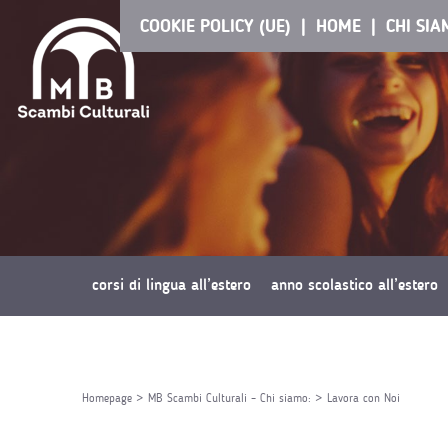
COOKIE POLICY (UE)
HOME
CHI SI
corsi di lingua all’estero
anno scolastico all’estero
richiedi preventivo
Homepage
>
MB Scambi Culturali – Chi siamo:
>
Lavora con Noi