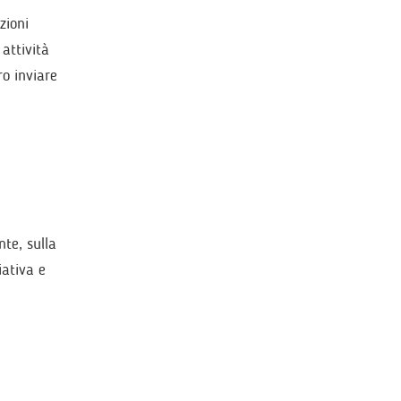
zioni
attività
ro inviare
nte, sulla
iativa e