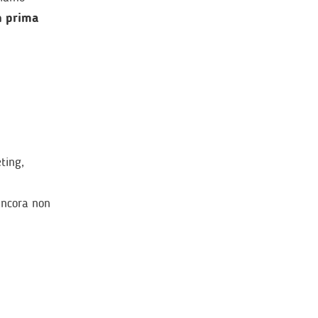
n prima
ting,
 ancora non