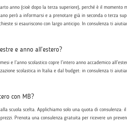
uarto anno (cioè dopo la terza superiore), perché è il momento
niziano però a informarsi e a prenotare già in seconda o terza sup
ichieste si esauriscono con largo anticipo. In consulenza ti aiuti
.
estre e anno all’estero?
 mesi e l’anno scolastico copre l’intero anno accademico all’este
izzazione scolastica in Italia e dal budget: in consulenza ti aiuti
stero con MB?
alla scuola scelta. Applichiamo solo una quota di consulenza: il 
apprezzi. Prenota una consulenza gratuita per ricevere un preven