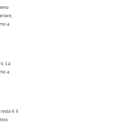
 meno
eriore,
amo a
ro. La
amo a
resto è il
tivo