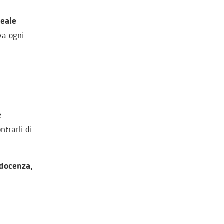
reale
va ogni
e
ntrarli di
 docenza,