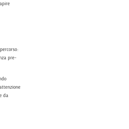
apire
 percorso:
enza pre-
endo
 attenzione
e da