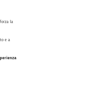
forza la
to e a
sperienza