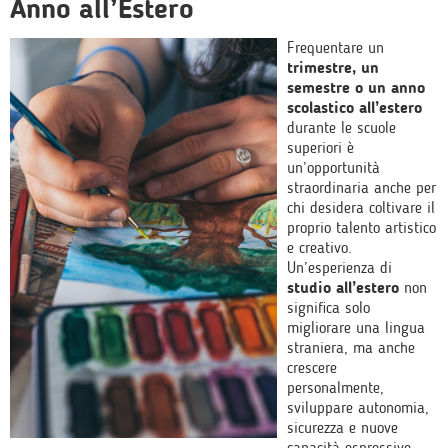
Anno all’Estero
Frequentare un
trimestre, un
semestre o un anno
scolastico all’estero
durante le scuole
superiori è
un’opportunità
straordinaria anche per
chi desidera coltivare il
proprio talento artistico
e creativo.
Un’esperienza di
studio all’estero
non
significa solo
migliorare una lingua
straniera, ma anche
crescere
personalmente,
sviluppare autonomia,
sicurezza e nuove
capacità espressive,