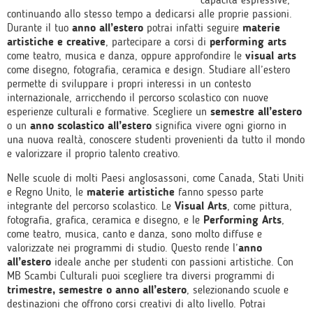
continuando allo stesso tempo a dedicarsi alle proprie passioni.
Durante il tuo
anno all’estero
potrai infatti seguire
materie
artistiche e creative
, partecipare a corsi di
performing arts
come teatro, musica e danza, oppure approfondire le
visual arts
come disegno, fotografia, ceramica e design. Studiare all’estero
permette di sviluppare i propri interessi in un contesto
internazionale, arricchendo il percorso scolastico con nuove
esperienze culturali e formative. Scegliere un
semestre all’estero
o un
anno scolastico all’estero
significa vivere ogni giorno in
una nuova realtà, conoscere studenti provenienti da tutto il mondo
e valorizzare il proprio talento creativo.
Nelle scuole di molti Paesi anglosassoni, come Canada, Stati Uniti
e Regno Unito, le
materie artistiche
fanno spesso parte
integrante del percorso scolastico. Le
Visual Arts
, come pittura,
fotografia, grafica, ceramica e disegno, e le
Performing Arts
,
come teatro, musica, canto e danza, sono molto diffuse e
valorizzate nei programmi di studio. Questo rende l’
anno
all’estero
ideale anche per studenti con passioni artistiche. Con
MB Scambi Culturali puoi scegliere tra diversi programmi di
trimestre, semestre o anno all’estero
, selezionando scuole e
destinazioni che offrono corsi creativi di alto livello. Potrai