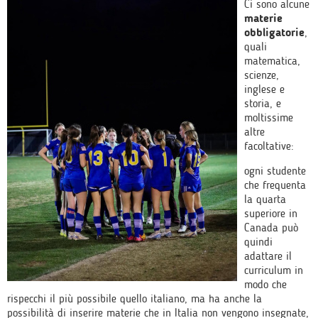
Ci sono alcune
materie
obbligatorie
,
quali
matematica,
scienze,
inglese e
storia, e
moltissime
altre
facoltative:
ogni studente
che frequenta
la quarta
superiore in
Canada può
quindi
adattare il
curriculum in
modo che
rispecchi il più possibile quello italiano, ma ha anche la
possibilità di inserire materie che in Italia non vengono insegnate,