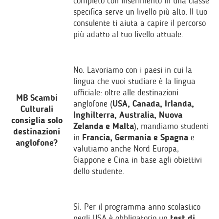
completo con inserimento in una classe
specifica serve un livello più alto. Il tuo
consulente ti aiuta a capire il percorso
più adatto al tuo livello attuale.
No. Lavoriamo con i paesi in cui la
lingua che vuoi studiare è la lingua
ufficiale: oltre alle destinazioni
MB Scambi
anglofone (
USA, Canada, Irlanda,
Culturali
Inghilterra, Australia, Nuova
consiglia solo
Zelanda e Malta
), mandiamo studenti
destinazioni
in
Francia, Germania e Spagna
e
anglofone?
valutiamo anche Nord Europa,
Giappone e Cina in base agli obiettivi
dello studente.
Sì. Per il programma anno scolastico
negli USA è obbligatorio un
test di