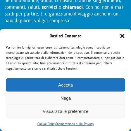
Se hai domande, dubbi, curiosità, o anche suggerimenti,
commenti, saluti,
scrivici
o
chiamaci
. Con noi non è mai
tardi per partire, ti organizziamo il viaggio anche in un
paio di giorni, valigia compresa!
Gestisci Consenso
Per fornire le migliori esperienze, utilizziamo tecnologie come i cookie per
memorizzare e/o accedere alle informazioni del dispositivo. Il consenso a queste
tecnologie ci permetterà di elaborare dati come il comportamento di navigazione o
ID unici su questo sito. Non acconsentire o ritirare il consenso può influire
negativamente su alcune caratteristiche e funzioni.
+39 049 8755297
Accetta
Nega
info@mbscambi.com
Visualizza le preferenze
Cookie Policy
Dichiarazione sulla Privacy