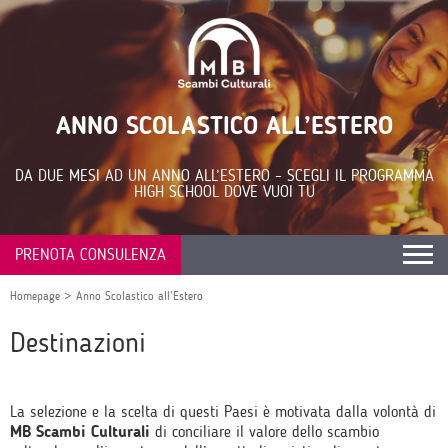
ANNO SCOLASTICO ALL’ESTERO
DA DUE MESI AD UN ANNO ALL’ESTERO – SCEGLI IL PROGRAMMA
HIGH SCHOOL DOVE VUOI TU
PRENOTA CONSULENZA
Homepage
>
Anno Scolastico all’Estero
Destinazioni
La selezione e la scelta di questi Paesi è motivata dalla volontà di
MB Scambi Culturali
di conciliare il valore dello scambio