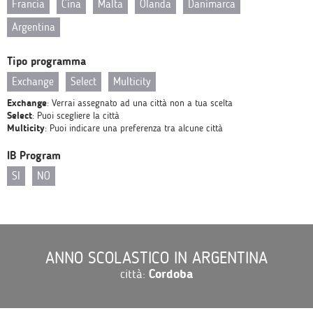
Francia
Cina
Malta
Olanda
Danimarca
Argentina
Tipo programma
Exchange
Select
Multicity
Exchange
: Verrai assegnato ad una città non a tua scelta
Select
: Puoi scegliere la città
Multicity
: Puoi indicare una preferenza tra alcune città
IB Program
SI
NO
ANNO SCOLASTICO IN ARGENTINA
città:
Cordoba