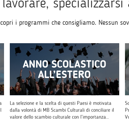
lavorare, specializzarsi 
Scopri i programmi che consigliamo. Nessun sovra
ANNO SCOLASTICO
ALL’ESTERO
a
La selezione e la scelta di questi Paesi è motivata
S
l
dalla volontà di MB Scambi Culturali di conciliare il
P
valore dello scambio culturale con l’importanza…
V
p