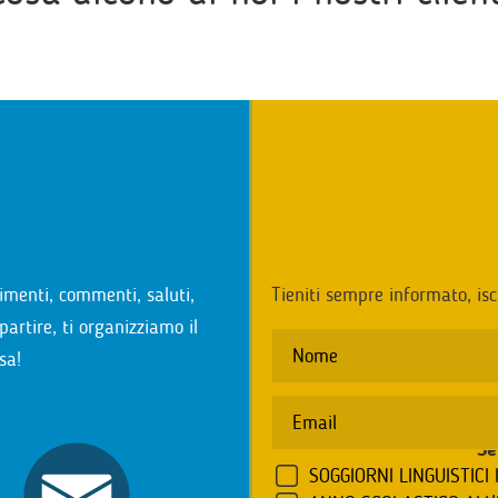
i
imenti, commenti, saluti,
Tieniti sempre informato, isc
partire, ti organizziamo il
sa!
Se
SOGGIORNI LINGUISTICI 