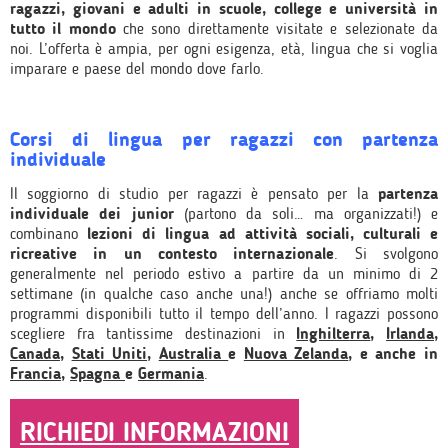
ragazzi, giovani e adulti in scuole, college e università in
tutto il mondo
che sono
direttamente
visitate e selezionate da
noi. L’offerta è ampia, per ogni esigenza, età, lingua che si voglia
imparare e paese del mondo dove farlo.
Corsi di lingua per ragazzi con partenza
individuale
Il soggiorno di studio per ragazzi è pensato per la
partenza
individuale dei junior
(partono da soli… ma organizzati!) e
combinano
lezioni di lingua ad attività sociali, culturali e
ricreative in un contesto internazionale
. Si svolgono
generalmente nel periodo estivo a partire da un minimo di 2
settimane (in qualche caso anche una!) anche se offriamo molti
programmi disponibili tutto il tempo dell’anno. I ragazzi possono
scegliere fra tantissime destinazioni in
Inghilterra
,
Irlanda
,
Canada
,
Stati Uniti
,
Australia
e
Nuova Zelanda
, e anche in
Francia
,
Spagna
e
Germania
.
RICHIEDI INFORMAZIONI