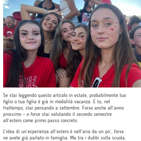
Se stai leggendo questo articolo in estate, probabilmente tuo
figlio o tua figlia è già in modalità vacanza. E tu, nel
frattempo, stai pensando a settembre. Forse anche all’anno
prossimo — e forse stai valutando il secondo semestre
all’estero come primo passo concreto.
L’idea di un’esperienza all’estero è nell’aria da un po’, forse
ne avete già parlato in famiglia. Ma tra i dubbi sulla scuola,