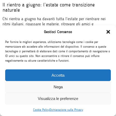
Il rientro a giugno: l’estate come transizione
naturale
Chi rientra a giugno ha davanti tutta l’estate per rientrare nei
ritmi italiani, ripassare le materie, ritrovare gli amici e
arrivare a settembre riposato e pronto. È una transizione
Gestisci Consenso
morbida, senza salti nel vuoto nel mezzo dell’anno scolastico.
Per molti genitori, e in realtà anche per gli studenti, il
Per fornire le migliori esperienze, utilizziamo tecnologie come i cookie per
pensiero di avere più tempo fa tutta la differenza.
memorizzare e/o accedere alle informazioni del dispositivo. Il consenso a queste
tecnologie ci permetterà di elaborare dati come il comportamento di navigazione o
ID unici su questo sito. Non acconsentire o ritirare il consenso può influire
negativamente su alcune caratteristiche e funzioni.
Accetta
Nega
Visualizza le preferenze
Cookie Policy
Dichiarazione sulla Privacy