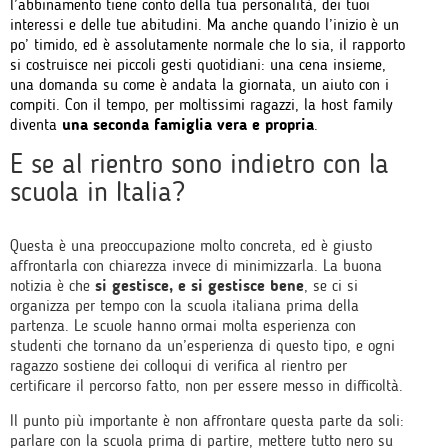
l’abbinamento tiene conto della tua personalità, dei tuoi
interessi e delle tue abitudini. Ma anche quando l’inizio è un
po’ timido, ed è assolutamente normale che lo sia, il rapporto
si costruisce nei piccoli gesti quotidiani: una cena insieme,
una domanda su come è andata la giornata, un aiuto con i
compiti. Con il tempo, per moltissimi ragazzi, la host family
diventa
una seconda famiglia vera e propria
.
E se al rientro sono indietro con la
scuola in Italia?
Questa è una preoccupazione molto concreta, ed è giusto
affrontarla con chiarezza invece di minimizzarla. La buona
notizia è che
si gestisce, e si gestisce bene
, se ci si
organizza per tempo con la scuola italiana prima della
partenza. Le scuole hanno ormai molta esperienza con
studenti che tornano da un’esperienza di questo tipo, e ogni
ragazzo sostiene dei colloqui di verifica al rientro per
certificare il percorso fatto, non per essere messo in difficoltà.
Il punto più importante è non affrontare questa parte da soli:
parlare con la scuola prima di partire, mettere tutto nero su