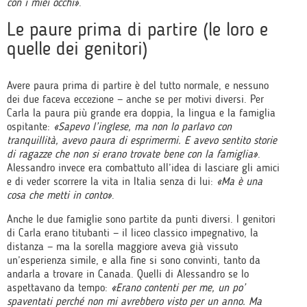
con i miei occhi»
.
Le paure prima di partire (le loro e
quelle dei genitori)
Avere paura prima di partire è del tutto normale, e nessuno
dei due faceva eccezione — anche se per motivi diversi. Per
Carla la paura più grande era doppia, la lingua e la famiglia
ospitante:
«Sapevo l’inglese, ma non lo parlavo con
tranquillità, avevo paura di esprimermi. E avevo sentito storie
di ragazze che non si erano trovate bene con la famiglia»
.
Alessandro invece era combattuto all’idea di lasciare gli amici
e di veder scorrere la vita in Italia senza di lui:
«Ma è una
cosa che metti in conto»
.
Anche le due famiglie sono partite da punti diversi. I genitori
di Carla erano titubanti — il liceo classico impegnativo, la
distanza — ma la sorella maggiore aveva già vissuto
un’esperienza simile, e alla fine si sono convinti, tanto da
andarla a trovare in Canada. Quelli di Alessandro se lo
aspettavano da tempo:
«Erano contenti per me, un po’
spaventati perché non mi avrebbero visto per un anno. Ma