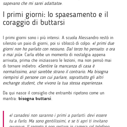
sapevano che mi sarei adattato»
.
I primi giorni: lo spaesamento e il
coraggio di buttarsi
I primi giorni sono i più intensi. A scuola Alessandro restò in
silenzio un paio di giorni, poi si sbloccò di colpo:
«I primi due
giorni non ho parlato con nessuno. Dal terzo ho pensato: o ora
o mai più»
. Carla ebbe un momento di nostalgia appena
arrivata, prima che iniziassero le lezioni, ma non pensò mai
di tornare indietro:
«Sentire la mancanza di casa è
normalissimo, anzi sarebbe strano il contrario. Ma bisogna
riempirsi di persone con cui parlare, soprattutto gli altri
exchange student, che vivono la tua stessa esperienza»
.
Da qui nasce il consiglio che entrambi ripetono come un
mantra:
bisogna buttarsi
.
«I canadesi non saranno i primi a parlarti: devi essere
tu a farlo. Ma sono gentilissimi, e se ti apri ti invitano
ovunque. Il segreto è non restare in camera col telefono,