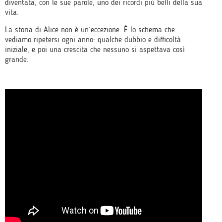
diventata, con le sue parole, uno dei ricordi più belli della sua
vita.
La storia di Alice non è un’eccezione. È lo schema che
vediamo ripetersi ogni anno: qualche dubbio e difficoltà
iniziale, e poi una crescita che nessuno si aspettava così
grande.