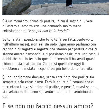
C’è un momento, prima di partire, in cui il sogno di vivere
all’estero si scontra con una domanda molto meno
entusiasmante: “
e se poi non ce la faccio?
“
Se te la stai facendo anche tu (o te la sei fatta cento volte
nell’ultimo mese),
non sei da solo
. Ogni anno parliamo con
centinaia di ragazzi e ragazze che stanno per partire o che ci
stanno ancora pensando, e ti possiamo assicurare una cosa: i
dubbi che hai in testa in questo momento li ha avuti quasi
chiunque sia mai partito. Compresi quelli che oggi ti
direbbero che è stata l’esperienza più bella della loro vita.
Quindi parliamone davvero, senza fare finta che partire sia
sempre e solo entusiasmo. Ecco le paure più comuni che ci
raccontano i ragazzi prima di partire, e perché, quasi sempre,
si rivelano molto meno spaventose di quanto sembrino da
qui.
E se non mi faccio nessun amico?