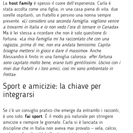
La
host family
è spesso il cuore dell’esperienza. Carla è
stata accolta come una figlia, in una casa piena di vita: due
sorelle ospitanti, un fratello e persino una nonna sempre
presente.
«Li considero una seconda famiglia: vogliono venire
a trovarmi in Italia e io non vedo l’ora di tornare in Canada»
.
Ma è lei stessa a ricordare che non è solo questione di
fortuna:
«La mia famiglia mi ha raccontato che con una
ragazza, prima di me, non era andata benissimo. Capita:
bisogna mettersi in gioco e dare il massimo»
. Anche
Alessandro è finito in una famiglia calorosa:
«Per fortuna
sono capitato molto bene, erano tutti gentilissimi. Uscivo con i
miei due fratelli e i loro amici, così mi sono ambientato in
fretta»
.
Sport e amicizie: la chiave per
integrarsi
Se c’è un consiglio pratico che emerge da entrambi i racconti,
è uno solo:
fai sport
. È il modo più naturale per stringere
amicizie e riempire le giornate. Carla si è lanciata in
discipline che in Italia non aveva mai provato — vela, calcio,