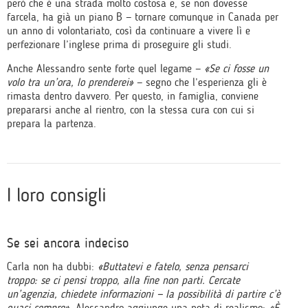
però che è una strada molto costosa e, se non dovesse
farcela, ha già un piano B — tornare comunque in Canada per
un anno di volontariato, così da continuare a vivere lì e
perfezionare l’inglese prima di proseguire gli studi.
Anche Alessandro sente forte quel legame —
«Se ci fosse un
volo tra un’ora, lo prenderei»
— segno che l’esperienza gli è
rimasta dentro davvero. Per questo, in famiglia, conviene
prepararsi anche al rientro, con la stessa cura con cui si
prepara la partenza.
I loro consigli
Se sei ancora indeciso
Carla non ha dubbi:
«Buttatevi e fatelo, senza pensarci
troppo: se ci pensi troppo, alla fine non parti. Cercate
un’agenzia, chiedete informazioni — la possibilità di partire c’è
quasi sempre»
. Alessandro aggiunge una nota di realismo:
«È