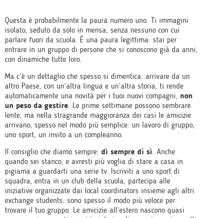
Questa è probabilmente la paura numero uno. Ti immagini
isolato, seduto da solo in mensa, senza nessuno con cui
parlare fuori da scuola. È una paura legittima: stai per
entrare in un gruppo di persone che si conoscono già da anni,
con dinamiche tutte loro.
Ma c’è un dettaglio che spesso si dimentica: arrivare da un
altro Paese, con un’altra lingua e un’altra storia, ti rende
automaticamente una novità per i tuoi nuovi compagni,
non
un peso da gestire
. Le prime settimane possono sembrare
lente, ma nella stragrande maggioranza dei casi le amicizie
arrivano, spesso nel modo più semplice: un lavoro di gruppo,
uno sport, un invito a un compleanno.
Il consiglio che diamo sempre:
dì sempre di sì
. Anche
quando sei stanco, e avresti più voglia di stare a casa in
pigiama a guardarti una serie tv. Iscriviti a uno sport di
squadra, entra in un club della scuola, partecipa alle
iniziative organizzate dai local coordinators insieme agli altri
exchange students: sono spesso il modo più veloce per
trovare il tuo gruppo. Le amicizie all’estero nascono quasi