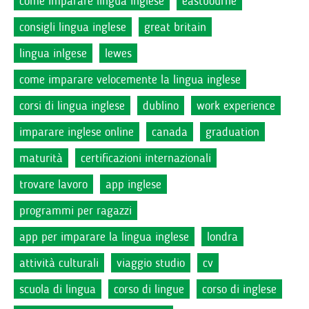
come imparare lingua inglese
eastbourne
consigli lingua inglese
great britain
lingua inlgese
lewes
come imparare velocemente la lingua inglese
corsi di lingua inglese
dublino
work experience
imparare inglese online
canada
graduation
maturità
certificazioni internazionali
trovare lavoro
app inglese
programmi per ragazzi
app per imparare la lingua inglese
londra
attività culturali
viaggio studio
cv
scuola di lingua
corso di lingue
corso di inglese