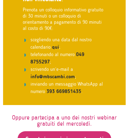
Prenota un colloquio informativo gratuito
di 30 minuti o un colloquio di
orientamento a pagamento di 90 minuti
al costo di 90€:
scegliendo una data dal nostro
calendario
qui
;
telefonando al numero
049
8755297
;
scrivendo un’e-mail a
info@mbscambi.com
;
inviando un messaggio WhatsApp al
numero
393 669851435
.
Oppure partecipa a uno dei nostri webinar
gratuiti del mercoledì.