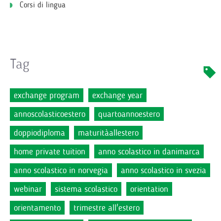
Corsi di lingua
Tag
exchange program
exchange year
annoscolasticoestero
quartoannoestero
doppiodiploma
maturitàallestero
home private tuition
anno scolastico in danimarca
anno scolastico in norvegia
anno scolastico in svezia
webinar
sistema scolastico
orientation
orientamento
trimestre all'estero