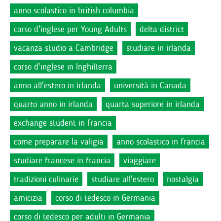
anno scolastico in british columbia
corso d'inglese per Young Adults
delta district
vacanza studio a Cambridge
studiare in irlanda
corso d'inglese in Inghilterra
anno all'estero in irlanda
università in Canada
quarto anno in irlanda
quarta superiore in irlanda
exchange student in francia
come preparare la valigia
anno scolastico in francia
studiare francese in francia
viaggiare
tradizioni culinarie
studiare all'estero
nostalgia
amicizia
corso di tedesco in Germania
corso di tedesco per adulti in Germania