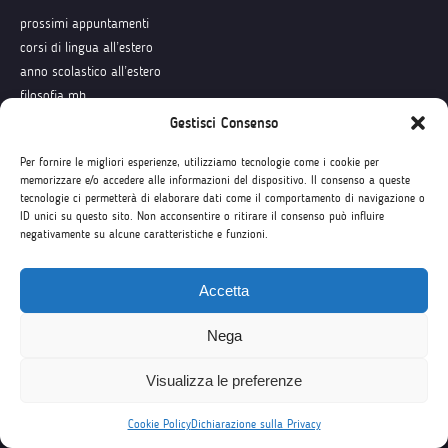
prossimi appuntamenti
corsi di lingua all’estero
anno scolastico all’estero
filosofia mb
condizioni generali
Gestisci Consenso
lavora con noi
Per fornire le migliori esperienze, utilizziamo tecnologie come i cookie per
memorizzare e/o accedere alle informazioni del dispositivo. Il consenso a queste
tecnologie ci permetterà di elaborare dati come il comportamento di navigazione o
ID unici su questo sito. Non acconsentire o ritirare il consenso può influire
Seguici su
negativamente su alcune caratteristiche e funzioni.
Accetta
Nega
1
Visualizza le preferenze
Cookie Policy
Dichiarazione sulla Privacy