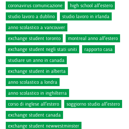
coronavirus comunicazione
high school all'estero
studio lavoro a dublino
studio lavoro in irlanda
anno scolastico a vancouver
exchange student toronto
montreal anno all'estero
exchange student negli stati uniti
rapporto casa
studiare un anno in canada
exchange student in alberta
anno scolastico a londra
anno scolastico in inghilterra
corso di inglese all'estero
soggiorno studio all'estero
exchange student canada
exchange student newwestminster