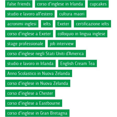
false friends
corso d'inglese in Irlanda
cupcakes
studio e lavoro all'estero
cultura maori
acronimi inglesi
ielts
Exeter
certificazione ielts
corso d'inglese a Exeter
colloquio in lingua inglese
stage professionale
job interview
corso d'inglese negli Stati Uniti d'America
studio e lavoro in Irlanda
English Cream Tea
Anno Scolastico in Nuova Zelanda
corso d'inglese in Nuova Zelanda
corso d'inglese a Chester
corso d'inglese a Eastbourne
corso d'inglese in Gran Bretagna