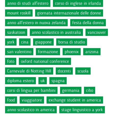
anno di studi all'estero
corso di inglese in irlanda
mount roskill
giornata internazionale delle donne
anno all'estero in nuova zelanda
festa della donna
saskatoon
anno scolastico in australia
vancouver
york
cina
giappone
borsa di studio
san valentino
formazione
phoenix
arizona
foto
oxford national conference
Carnevale di Notting Hill
docenti
scuola
diploma estero
uk
spagna
corsi di lingua per bambini
germania
cibo
food
viaggiatore
exchange student in america
anno scolastico in america
stage linguistico a york