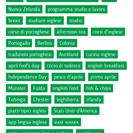
Nuova Zelanda
programma studio e lavoro
brexit
studiare inglese
studio
corso di portoghese
afternoon tea
corsi d'inglese
Portogallo
Berlino
Colonia
tradizioni portoghesi
Auckland
cucina inglese
april fool's day
corso di tedesco
english breakfast
Independence Day
pesce d'aprile
primo aprile
Münster
Fulda
english food
fish & chips
Tubinga
Chester
Inghilterra
irlanda
piatti tipici inglesi
Stati Uniti d'America
app lingua inglese
east sussex