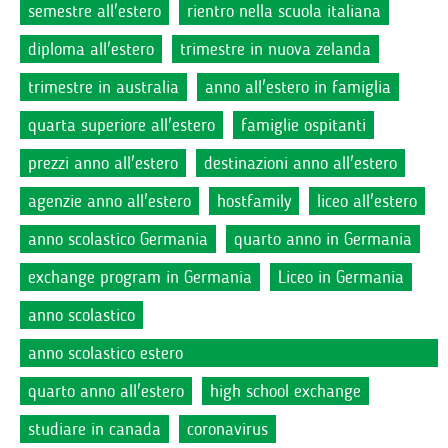
semestre all'estero
rientro nella scuola italiana
diploma all'estero
trimestre in nuova zelanda
trimestre in australia
anno all'estero in famiglia
quarta superiore all'estero
famiglie ospitanti
prezzi anno all'estero
destinazioni anno all'estero
agenzie anno all'estero
hostfamily
liceo all'estero
anno scolastico Germania
quarto anno in Germania
exchange program in Germania
Liceo in Germania
anno scolastico
anno scolastico estero
quarto anno all'estero
high school exchange
studiare in canada
coronavirus