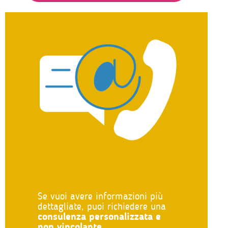
Se vuoi avere informazioni più
dettagliate, puoi richiedere una
consulenza personalizzata e
non vincolante
.