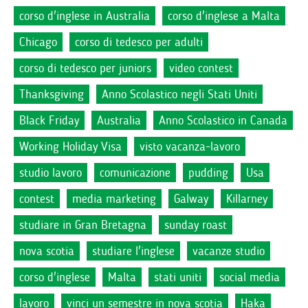
corso d'inglese in Australia
corso d'inglese a Malta
Chicago
corso di tedesco per adulti
corso di tedesco per juniors
video contest
Thanksgiving
Anno Scolastico negli Stati Uniti
Black Friday
Australia
Anno Scolastico in Canada
Working Holiday Visa
visto vacanza-lavoro
studio lavoro
comunicazione
pudding
Usa
contest
media marketing
Galway
Killarney
studiare in Gran Bretagna
sunday roast
nova scotia
studiare l'inglese
vacanze studio
corso d'inglese
Malta
stati uniti
social media
lavoro
vinci un semestre in nova scotia
Haka