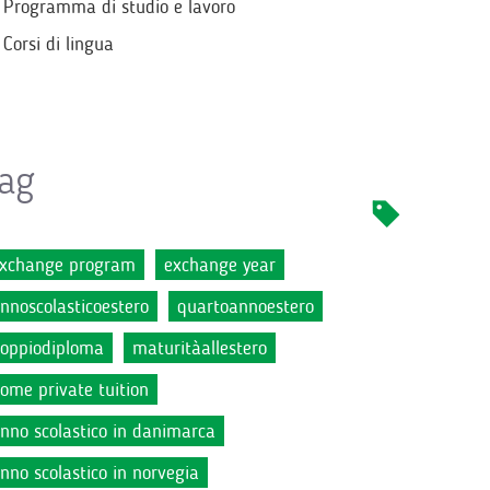
Programma di studio e lavoro
Corsi di lingua
ag
xchange program
exchange year
nnoscolasticoestero
quartoannoestero
oppiodiploma
maturitàallestero
ome private tuition
nno scolastico in danimarca
nno scolastico in norvegia