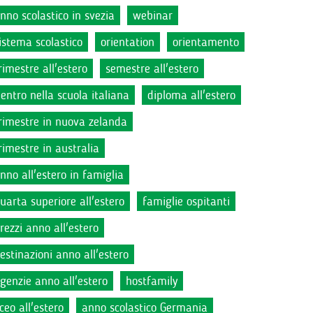
nno scolastico in svezia
webinar
istema scolastico
orientation
orientamento
rimestre all'estero
semestre all'estero
ientro nella scuola italiana
diploma all'estero
rimestre in nuova zelanda
rimestre in australia
nno all'estero in famiglia
uarta superiore all'estero
famiglie ospitanti
rezzi anno all'estero
estinazioni anno all'estero
genzie anno all'estero
hostfamily
iceo all'estero
anno scolastico Germania