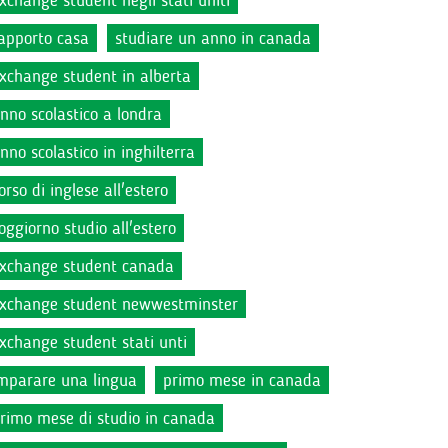
xchange student negli stati uniti
apporto casa
studiare un anno in canada
xchange student in alberta
nno scolastico a londra
nno scolastico in inghilterra
orso di inglese all'estero
oggiorno studio all'estero
xchange student canada
xchange student newwestminster
xchange student stati unti
mparare una lingua
primo mese in canada
rimo mese di studio in canada