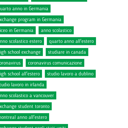
uarto anno in Germania
xchange program in Germania
iceo in Germania
anno scolastico
nno scolastico estero
quarto anno all'estero
igh school exchange
studiare in canada
oronavirus
coronavirus comunicazione
igh school all'estero
studio lavoro a dublino
tudio lavoro in irlanda
nno scolastico a vancouver
xchange student toronto
ontreal anno all'estero