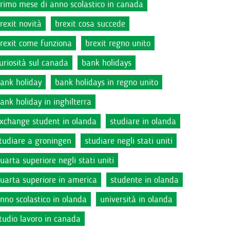
rimo mese di anno scolastico in canada
rexit novità
brexit cosa succede
rexit come funziona
brexit regno unito
uriosità sul canada
bank holidays
ank holiday
bank holidays in regno unito
ank holiday in inghilterra
xchange student in olanda
studiare in olanda
tudiare a groningen
studiare negli stati uniti
uarta superiore negli stati uniti
uarta superiore in america
studente in olanda
nno scolastico in olanda
università in olanda
tudio lavoro in canada