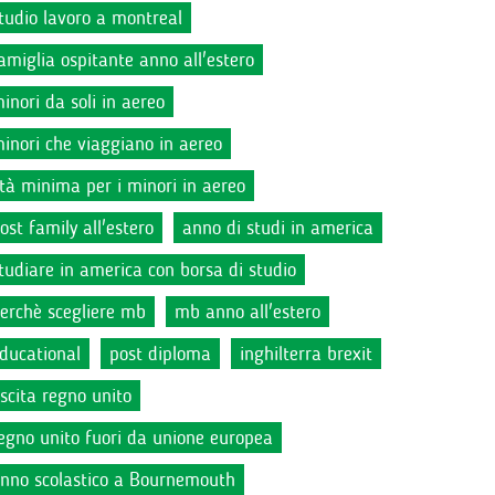
tudio lavoro a montreal
amiglia ospitante anno all'estero
inori da soli in aereo
inori che viaggiano in aereo
tà minima per i minori in aereo
ost family all'estero
anno di studi in america
tudiare in america con borsa di studio
erchè scegliere mb
mb anno all'estero
ducational
post diploma
inghilterra brexit
scita regno unito
egno unito fuori da unione europea
nno scolastico a Bournemouth