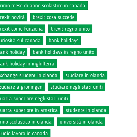
rimo mese di anno scolastico in canada
rexit novità
brexit cosa succede
rexit come funziona
brexit regno unito
uriosità sul canada
bank holidays
ank holiday
bank holidays in regno unito
ank holiday in inghilterra
xchange student in olanda
studiare in olanda
tudiare a groningen
studiare negli stati uniti
uarta superiore negli stati uniti
uarta superiore in america
studente in olanda
nno scolastico in olanda
università in olanda
tudio lavoro in canada