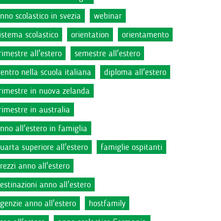
nno scolastico in svezia
webinar
istema scolastico
orientation
orientamento
rimestre all'estero
semestre all'estero
ientro nella scuola italiana
diploma all'estero
rimestre in nuova zelanda
rimestre in australia
nno all'estero in famiglia
uarta superiore all'estero
famiglie ospitanti
rezzi anno all'estero
estinazioni anno all'estero
genzie anno all'estero
hostfamily