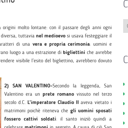
C
 origini molto lontane: con il passare degli anni ogni
 diversa, tuttavia
nel medioevo
si usava festeggiare il
aratteri di una
vera e propria cerimonia
: uomini e
vano luogo a una estrazione di
bigliettini
che avrebbe
C
rendere visibile l’esito del bigliettino, avrebbero dovuto
2) SAN VALENTINO-
Secondo la leggenda, San
Valentino era un
prete romano
vissuto nel terzo
secolo d.C.
L’imperatore Claudio II
aveva vietato i
matrimoni poichè riteneva che
gli uomini sposati
fossero cattivi soldati
: il santo iniziò quindi a
celebrare
matrimoni
in segreto. A causa di ciò San