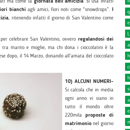
l
orati ma come la
giornata dell’amicizia
: si usa infatti
ori bianchi
agli amici, fiori noti come “snowdrops”.
I
q
izia
, ritenendo infatti il giorno di San Valentino come
e
L
 per celebrare San Valentino, ovvero
regalandosi dei
a
e tra marito e moglie, ma chi dona i cioccolatini è la
e dopo, il 14 Marzo, donando all’amata del cioccolato
h
c
h
10) ALCUNI NUMERI-
s
Si calcola che in media
ogni anno vi siano in
a
tutto il mondo oltre
e
220mila
proposte di
m
matrimonio
nel giorno