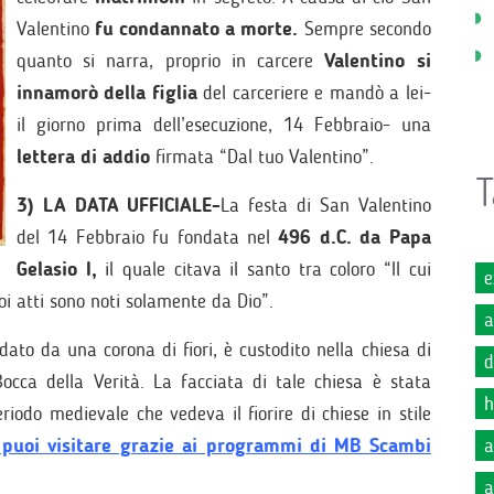
Valentino
fu condannato a morte.
Sempre secondo
quanto si narra, proprio in carcere
Valentino si
innamorò della figlia
del carceriere e mandò a lei-
il giorno prima dell’esecuzione, 14 Febbraio- una
lettera di addio
firmata “Dal tuo Valentino”.
T
3) LA DATA UFFICIALE-
La festa di San Valentino
del 14 Febbraio fu fondata nel
496 d.C. da Papa
Gelasio I,
il quale citava il santo tra coloro “Il cui
e
oi atti sono noti solamente da Dio”.
a
dato da una corona di fiori, è custodito nella chiesa di
d
Bocca della Verità. La facciata di tale chiesa è stata
h
periodo medievale che vedeva il fiorire di chiese in stile
 puoi visitare grazie ai programmi di MB Scambi
a
a