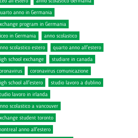
iceo all'estero
anno scolastico Germania
uarto anno in Germania
xchange program in Germania
iceo in Germania
anno scolastico
nno scolastico estero
quarto anno all'estero
igh school exchange
studiare in canada
oronavirus
coronavirus comunicazione
igh school all'estero
studio lavoro a dublino
tudio lavoro in irlanda
nno scolastico a vancouver
xchange student toronto
ontreal anno all'estero