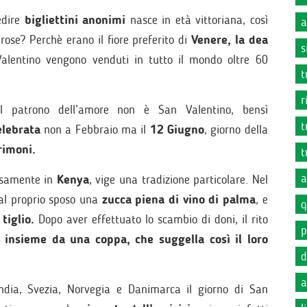
edire
bigliettini anonimi
nasce in età vittoriana, così
a
 rose? Perchè erano il fiore preferito di
Venere, la dea
s
alentino vengono venduti in tutto il mondo oltre 60
t
r
il patrono dell’amore non è San Valentino, bensì
t
elebrata
non a Febbraio ma il
12 Giugno
, giorno della
rimoni.
t
a
cisamente in
Kenya
, vige una tradizione particolare. Nel
al proprio sposo una
zucca piena di vino di palma
, e
q
 tiglio.
Dopo aver effettuato lo scambio di doni, il rito
p
 insieme da una coppa, che suggella così il loro
d
a
andia, Svezia, Norvegia e Danimarca il giorno di San