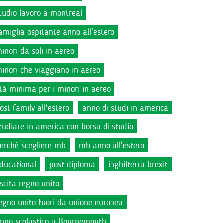
tudio lavoro a montreal
amiglia ospitante anno all'estero
inori da soli in aereo
inori che viaggiano in aereo
tà minima per i minori in aereo
ost family all'estero
anno di studi in america
tudiare in america con borsa di studio
erchè scegliere mb
mb anno all'estero
ducational
post diploma
inghilterra brexit
scita regno unito
egno unito fuori da unione europea
nno scolastico a Bournemouth