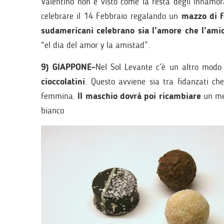
Valentino non è visto come la festa degli innam
celebrare il 14 Febbraio regalando un
mazzo di fi
sudamericani celebrano sia l’amore che l’amic
“el dia del amor y la amistad”.
9) GIAPPONE-
Nel Sol Levante c’è un altro modo
cioccolatini
. Questo avviene sia tra fidanzati ch
femmina.
Il maschio dovrà poi ricambiare
un mes
bianco