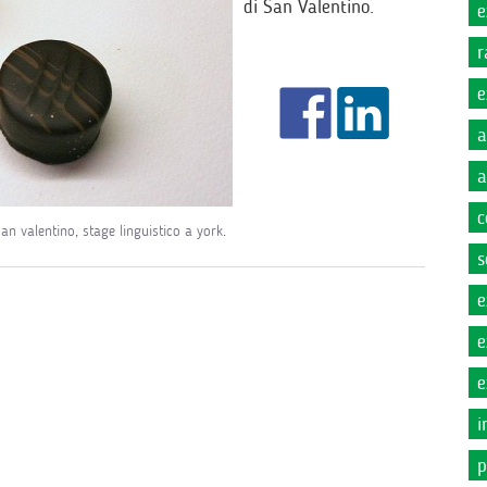
di San Valentino.
e
r
e
a
a
c
san valentino
,
stage linguistico a york
.
s
e
e
e
i
p