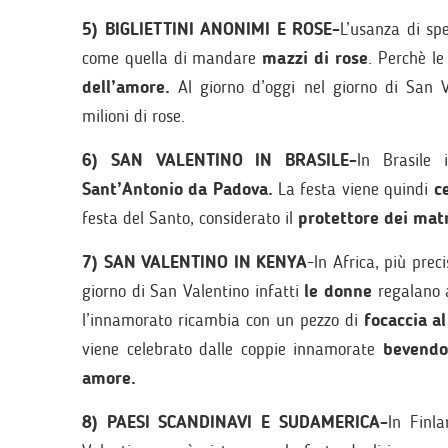
5) BIGLIETTINI ANONIMI E ROSE-
L’usanza di sp
come quella di mandare
mazzi di rose
. Perchè le
dell’amore.
Al giorno d’oggi nel giorno di San V
milioni di rose.
6) SAN VALENTINO IN BRASILE-
In Brasile 
Sant’Antonio da Padova.
La festa viene quindi
c
festa del Santo, considerato il
protettore dei mat
7) SAN VALENTINO IN KENYA
-In Africa, più pre
giorno di San Valentino infatti
le donne
regalano 
l’innamorato ricambia con un pezzo di
focaccia al
viene celebrato dalle coppie innamorate
bevendo
amore.
8) PAESI SCANDINAVI E SUDAMERICA-
In Finl