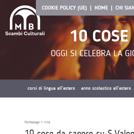
COOKIE POLICY (UE)
HOME
CHI SI
10 COSE
OGGI SI CELEBRA LA GI
corsi di lingua all’estero
anno scolastico all’estero
richiedi preventivo
Homepage
>
cina
10 cose da sapere su S.Valen