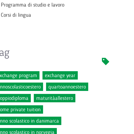
Programma di studio e lavoro
Corsi di lingua
ag
xchange program
exchange year
nnoscolasticoestero
quartoannoestero
oppiodiploma
maturitàallestero
ome private tuition
nno scolastico in danimarca
nno scolastico in norvegia