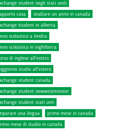
xchange student negli stati uniti
apporto casa
studiare un anno in canada
xchange student in alberta
nno scolastico a londra
nno scolastico in inghilterra
orso di inglese all'estero
oggiorno studio all'estero
xchange student canada
xchange student newwestminster
xchange student stati unti
mparare una lingua
primo mese in canada
rimo mese di studio in canada