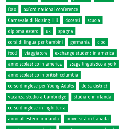
foto
oxford national conference
Carnevale di Notting Hill
docenti
scuola
diploma estero
uk
spagna
corsi di lingua per bambini
germania
cibo
food
viaggiatore
exchange student in america
anno scolastico in america
stage linguistico a york
anno scolastico in british columbia
corso d'inglese per Young Adults
delta district
vacanza studio a Cambridge
studiare in irlanda
corso d'inglese in Inghilterra
anno all'estero in irlanda
università in Canada