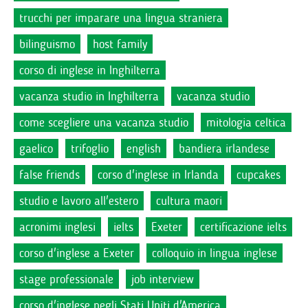
trucchi per imparare una lingua straniera
bilinguismo
host family
corso di inglese in Inghilterra
vacanza studio in Inghilterra
vacanza studio
come scegliere una vacanza studio
mitologia celtica
gaelico
trifoglio
english
bandiera irlandese
false friends
corso d'inglese in Irlanda
cupcakes
studio e lavoro all'estero
cultura maori
acronimi inglesi
ielts
Exeter
certificazione ielts
corso d'inglese a Exeter
colloquio in lingua inglese
stage professionale
job interview
corso d'inglese negli Stati Uniti d'America