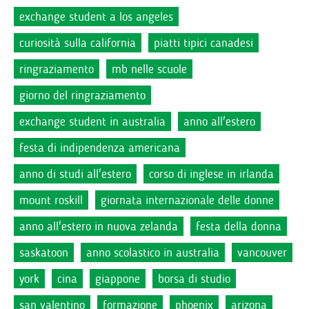
exchange student a los angeles
curiosità sulla california
piatti tipici canadesi
ringraziamento
mb nelle scuole
giorno del ringraziamento
exchange student in australia
anno all'estero
festa di indipendenza americana
anno di studi all'estero
corso di inglese in irlanda
mount roskill
giornata internazionale delle donne
anno all'estero in nuova zelanda
festa della donna
saskatoon
anno scolastico in australia
vancouver
york
cina
giappone
borsa di studio
san valentino
formazione
phoenix
arizona