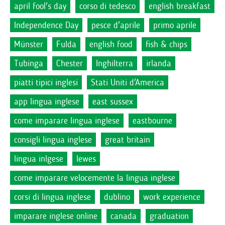
april fool's day
corso di tedesco
english breakfast
Independence Day
pesce d'aprile
primo aprile
Münster
Fulda
english food
fish & chips
Tubinga
Chester
Inghilterra
irlanda
piatti tipici inglesi
Stati Uniti d'America
app lingua inglese
east sussex
come imparare lingua inglese
eastbourne
consigli lingua inglese
great britain
lingua inlgese
lewes
come imparare velocemente la lingua inglese
corsi di lingua inglese
dublino
work experience
imparare inglese online
canada
graduation