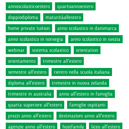
annoscolasticoestero
quartoannoestero
doppiodiploma
maturitàallestero
home private tuition
anno scolastico in danimarca
anno scolastico in norvegia
anno scolastico in svezia
webinar
sistema scolastico
orientation
orientamento
trimestre all'estero
semestre all'estero
rientro nella scuola italiana
diploma all'estero
trimestre in nuova zelanda
trimestre in australia
anno all'estero in famiglia
quarta superiore all'estero
famiglie ospitanti
prezzi anno all'estero
destinazioni anno all'estero
agenzie anno all'estero
hostfamily
liceo all'estero