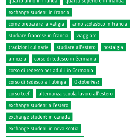
quarto anno in irlanda
quarta superiore in irlanda
exchange student in francia
come preparare la valigia
anno scolastico in francia
studiare francese in francia
viaggiare
tradizioni culinarie
studiare all'estero
nostalgia
amicizia
corso di tedesco in Germania
corso di tedesco per adulti in Germania
corso di tedesco a Tubinga
Oktoberfest
corso toefl
alternanza scuola lavoro all'estero
exchange student all'estero
exchange student in canada
exchange student in nova scotia