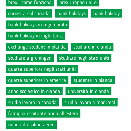
brexit come funziona
brexit regno unito
curiosità sul canada
bank holidays
bank holiday
bank holidays in regno unito
bank holiday in inghilterra
exchange student in olanda
studiare in olanda
studiare a groningen
studiare negli stati uniti
quarta superiore negli stati uniti
quarta superiore in america
studente in olanda
anno scolastico in olanda
università in olanda
studio lavoro in canada
studio lavoro a montreal
famiglia ospitante anno all'estero
minori da soli in aereo