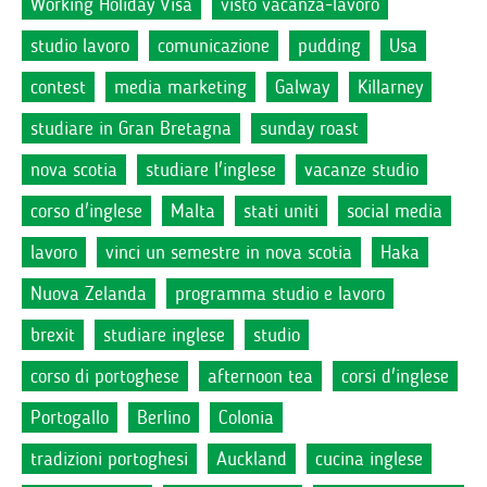
Working Holiday Visa
visto vacanza-lavoro
studio lavoro
comunicazione
pudding
Usa
contest
media marketing
Galway
Killarney
studiare in Gran Bretagna
sunday roast
nova scotia
studiare l'inglese
vacanze studio
corso d'inglese
Malta
stati uniti
social media
lavoro
vinci un semestre in nova scotia
Haka
Nuova Zelanda
programma studio e lavoro
brexit
studiare inglese
studio
corso di portoghese
afternoon tea
corsi d'inglese
Portogallo
Berlino
Colonia
tradizioni portoghesi
Auckland
cucina inglese