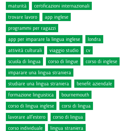
maturità
certificazioni internazionali
trovare lavoro
app inglese
programmi per ragazzi
app per imparare la lingua inglese
londra
attività culturali
viaggio studio
cv
scuola di lingua
corso di lingue
corso di inglese
imparare una lingua straniera
studiare una lingua straniera
benefit aziendale
formazione linguistica
bournemouth
corso di lingua inglese
corsi di lingua
lavorare all'estero
corso di lingua
corso individuale
lingua straniera