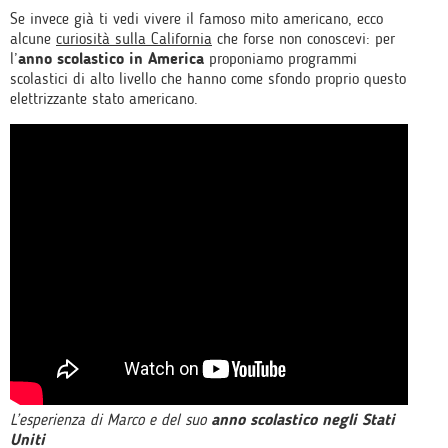
Se invece già ti vedi vivere il famoso mito americano, ecco
alcune
curiosità sulla California
che forse non conoscevi: per
l’
anno scolastico in America
proponiamo programmi
scolastici di alto livello che hanno come sfondo proprio questo
elettrizzante stato americano.
L’esperienza di Marco e del suo
anno scolastico negli Stati
Uniti