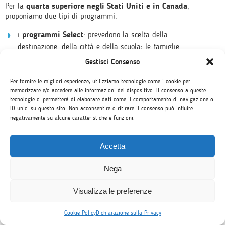
Per la
quarta superiore negli Stati Uniti e in Canada
,
proponiamo due tipi di programmi:
i
programmi Select
: prevedono la scelta della
destinazione, della città e della scuola; le famiglie
ricevono un compenso per coprire le spese di vitto degli
Gestisci Consenso
studenti che accolgono. Il costo è quindi più alto: si parte
Per fornire le migliori esperienze, utilizziamo tecnologie come i cookie per
da circa 8500€ per un semestre in Canada fino a 25.000€
memorizzare e/o accedere alle informazioni del dispositivo. Il consenso a queste
e più di alcune scuole private americane di alto profilo
tecnologie ci permetterà di elaborare dati come il comportamento di navigazione o
accademico;
ID unici su questo sito. Non acconsentire o ritirare il consenso può influire
negativamente su alcune caratteristiche e funzioni.
i
programmi Exchange
: prevedono la scelta del paese di
destinazione e non della città (disponibili in Stati Uniti
ma anche in Germania, Inghilterra, Irlanda, Francia,
Accetta
Spagna, Danimarca e Olanda); le famiglie sono volontarie
e il costo è inferiore: si parte dai 4500€ per i periodi più
Nega
brevi fino a circa 9000€ per un anno intero negli Stati
Uniti.
Visualizza le preferenze
L’esperienza di un anno scolastico all’estero
Cookie Policy
Dichiarazione sulla Privacy
in Irlanda, a un passo dall’Italia