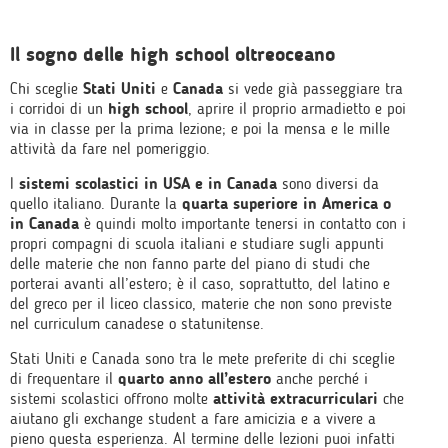
Il sogno delle high school oltreoceano
Chi sceglie
Stati Uniti
e
Canada
si vede già passeggiare tra
i corridoi di un
high school
, aprire il proprio armadietto e poi
via in classe per la prima lezione; e poi la mensa e le mille
attività da fare nel pomeriggio.
I
sistemi scolastici in USA e in Canada
sono diversi da
quello italiano. Durante la
quarta superiore in America o
in Canada
è quindi molto importante tenersi in contatto con i
propri compagni di scuola italiani e studiare sugli appunti
delle materie che non fanno parte del piano di studi che
porterai avanti all’estero; è il caso, soprattutto, del latino e
del greco per il liceo classico, materie che non sono previste
nel curriculum canadese o statunitense.
Stati Uniti e Canada sono tra le mete preferite di chi sceglie
di frequentare il
quarto anno all’estero
anche perché i
sistemi scolastici offrono molte
attività extracurriculari
che
aiutano gli exchange student a fare amicizia e a vivere a
pieno questa esperienza. Al termine delle lezioni puoi infatti