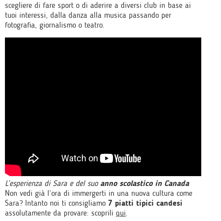
scegliere di fare sport o di aderire a diversi club in base ai
tuoi interessi, dalla danza alla musica passando per
fotografia, giornalismo o teatro.
L’esperienza di Sara e del suo
anno scolastico in Canada
Non vedi già l’ora di immergerti in una nuova cultura come
Sara? Intanto noi ti consigliamo
7 piatti tipici candesi
assolutamente da provare: scoprili
qui
.