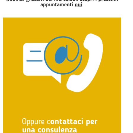
appuntamenti
qui
.
Oppure c
ontattaci per
una consulenza