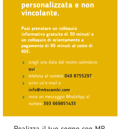
personalizzata e non
vincolante.
Puoi prenotare un colloquio
informativo gratuito di 30 minuti o
un colloquio di orientamento a
pagamento di 90 minuti al costo di
90€:
scegli una data dal nostro calendario
qui
;
telefona al numero
049 8755297
;
scrivi un’e-mail a
info@mbscambi.com
;
invia un messaggio WhatsApp al
numero
393 669851435
.
Realizza il tuo sogno con MB.