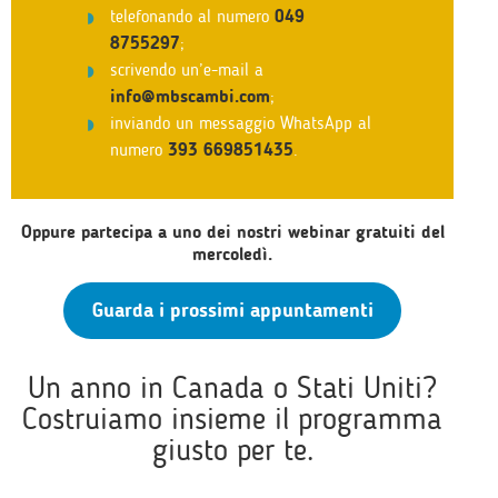
telefonando al numero
049
8755297
;
scrivendo un’e-mail a
info@mbscambi.com
;
inviando un messaggio WhatsApp al
numero
393 669851435
.
Oppure partecipa a uno dei nostri webinar gratuiti del
mercoledì.
Guarda i prossimi appuntamenti
Un anno in Canada o Stati Uniti?
Costruiamo insieme il programma
giusto per te.