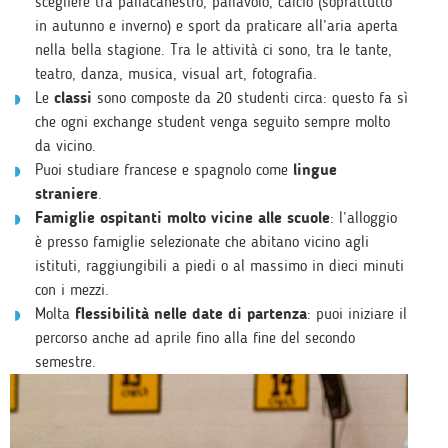
scegliere tra pallacanestro, pallavolo, calcio (soprattutto
in autunno e inverno) e sport da praticare all’aria aperta
nella bella stagione. Tra le attività ci sono, tra le tante,
teatro, danza, musica, visual art, fotografia.
Le
classi
sono composte da 20 studenti circa: questo fa sì
che ogni exchange student venga seguito sempre molto
da vicino.
Puoi studiare francese e spagnolo come
lingue
straniere
.
Famiglie ospitanti molto vicine alle scuole
: l’alloggio
è presso famiglie selezionate che abitano vicino agli
istituti, raggiungibili a piedi o al massimo in dieci minuti
con i mezzi.
Molta
flessibilità nelle date di partenza
: puoi iniziare il
percorso anche ad aprile fino alla fine del secondo
semestre.