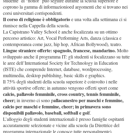
studente di “honor” può seguire durante la scuola superiore e
coprono la gamma di informazionioed argomenti che si trovano nei
corsi universitari corrispondenti.
Il corso di religione è obbligatorio
e una volta alla settimana ci si
riunisce nella Cappella della scuola.
La Capistrano Valley School è anche focalizzata su un ottimo
percorso artistico: Art, Vocal Performing Arts, danza (classica e
contemporanea come jazz, hip hop, African Bollywood), teatro.
Lingue straniere offerte: spagnolo, francese, mandarino.
Molto
sviluppato anche il programma IT: gli studenti si focalizzano su tutte
le aree dell’International Society for Technology in Education
(ISTE) che comprende Internet, database, wordprocessing,
multimedia, desktop publishing, basic skills e graphics.
Il 75% degli studenti della scuola superiore è coinvolto i nelle
attività sportive offerte; in autunno vengono offerti sport come
calcio, pallavolo femminile, cross country, tennis femminile,
cheer;
allacanestro per maschi e femmine,
in inverno ci sono p
calcio per maschi e femmine, cheer; in primavera sono
disponibili pallavolo, baseball, softball e gol
f.
L’alloggio degli studenti internazionali è presso famiglie ospitanti
accuratamente selezionate e vicine alla scuola (la Direttrice del
programma internazionale le conosce tutte personalmente).