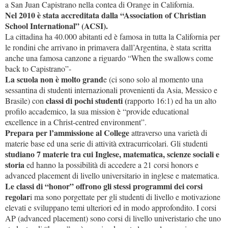
a San Juan Capistrano nella contea di Orange in California.
Nel 2010 è stata accreditata dalla “Association of Christian
School International” (ACSI).
La cittadina ha 40.000 abitanti ed è famosa in tutta la California per
le rondini che arrivano in primavera dall’Argentina, è stata scritta
anche una famosa canzone a riguardo “When the swallows come
back to Capistrano”-
La scuola non è molto grand
e (ci sono solo al momento una
sessantina di studenti internazionali provenienti da Asia, Messico e
classi di pochi studenti (
Brasile) con
rapporto 16:1) ed ha un alto
profilo accademico, la sua mission è “provide educational
excellence in a Christ-centred environment”.
Prepara per l’ammissione al College
attraverso una varietà di
materie base ed una serie di attività extracurricolari. Gli studenti
studiano 7 materie tra cui Inglese, matematica, scienze sociali e
storia
ed hanno la possibilità di accedere a 21 corsi honors e
advanced placement di livello universitario in inglese e matematica.
Le classi di “honor” offrono gli stessi programmi dei corsi
regolar
i ma sono porgettate per gli studenti di livello e motivazione
elevati e sviluppano temi ulteriori ed in modo approfondito. I corsi
AP (advanced placement) sono corsi di livello univeristario che uno