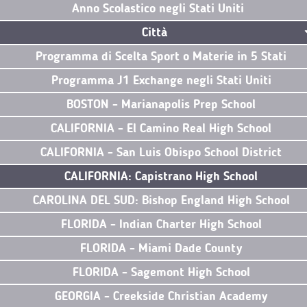
Anno Scolastico negli Stati Uniti
Città
Programma di Scelta Sport o Materie in 5 Stati
Programma J1 Exchange negli Stati Uniti
BOSTON - Marianapolis Prep School
CALIFORNIA - El Camino Real High School
CALIFORNIA - San Luis Obispo School District
CALIFORNIA: Capistrano High School
CAROLINA DEL SUD: Bishop England High School
FLORIDA - Indian Charter High School
FLORIDA - Miami Dade County
FLORIDA - Sagemont High School
GEORGIA - Creekside Christian Academy