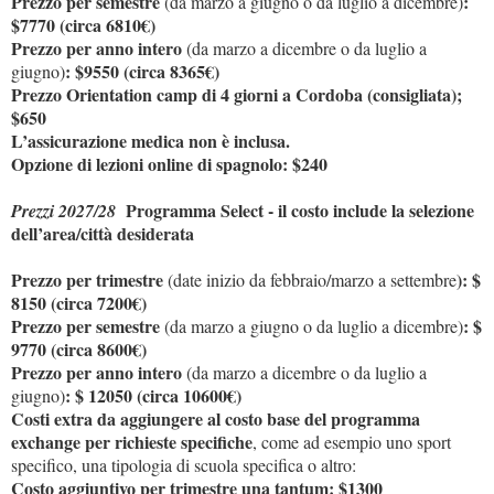
Prezzo per semestre
:
(da marzo a giugno o da luglio a dicembre)
$7770 (circa 6810€)
Prezzo per anno intero
(da marzo a dicembre o da luglio a
: $9550 (circa 8365€)
giugno)
Prezzo Orientation camp di 4 giorni a Cordoba (consigliata);
$650
L’assicurazione medica non è inclusa.
Opzione di lezioni online di spagnolo: $240
Programma Select - il costo include la selezione
Prezzi 2027/28
dell’area/città desiderata
Prezzo per trimestre
): $
(date inizio da febbraio/marzo a settembre
8150 (circa 7200€)
Prezzo per semestre
: $
(da marzo a giugno o da luglio a dicembre)
9770 (circa 8600€)
Prezzo per anno intero
(da marzo a dicembre o da luglio a
: $ 12050 (circa 10600€)
giugno)
Costi extra da aggiungere al costo base del programma
exchange per richieste specifiche
, come ad esempio uno sport
specifico, una tipologia di scuola specifica o altro:
Costo aggiuntivo per trimestre una tantum: $1300