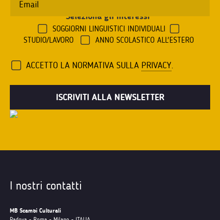
Seleziona gli interessi
*
SOGGIORNI LINGUISTICI INDIVIDUALI
STUDIO/LAVORO
ANNO SCOLASTICO ALL'ESTERO
ACCETTO LA NORMATIVA SULLA
PRIVACY
.
I nostri contatti
MB Scambi Culturali
Padova - Roma - Milano - ITALIA