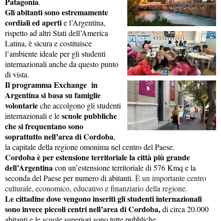
Patagonia
.
Gli abitanti sono estremamente
cordiali ed aperti
e l’Argentina,
rispetto ad altri Stati dell’America
Latina, è sicura e costituisce
l’ambiente ideale per gli studenti
internazionali anche da questo punto
di vista.
Il programma Exchange in
Argentina si basa su famiglie
volontarie
che accolgono gli studenti
scuole pubbliche
internazionali e le
che si frequentano sono
soprattutto nell’area di Cordoba
,
la capitale della regione omonima nel centro del Paese.
Cordoba è per estensione territoriale la città più grande
dell’Argentina
con un’estensione territoriale di 576 Kmq e la
seconda del Paese per numero di abitanti.
È un importante centro
culturale, economico, educativo e finanziario della regione.
Le cittadine dove vengono inseriti gli studenti internazionali
sono invece piccoli centri nell’area di Cordoba,
di circa 20.000
abitanti e le scuole superiori sono tutte pubbliche.