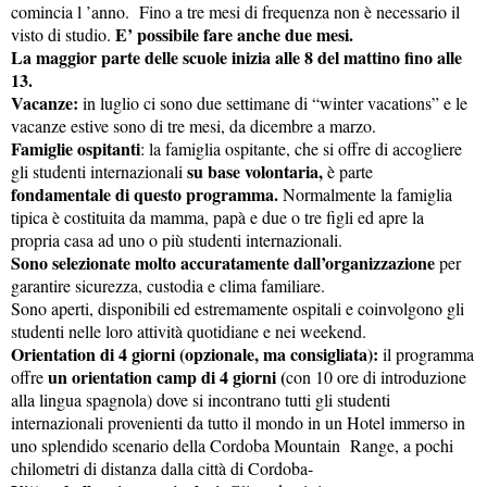
comincia l ’anno. Fino a tre mesi di frequenza non è necessario il
E’ possibile fare anche due mesi.
visto di studio.
La maggior parte delle scuole inizia alle 8 del mattino fino alle
13.
Vacanze:
in luglio ci sono due settimane di “winter vacations” e le
vacanze estive sono di tre mesi, da dicembre a marzo.
Famiglie ospitanti
: la famiglia ospitante, che si offre di accogliere
su base volontaria,
gli studenti internazionali
è parte
fondamentale di questo programma.
Normalmente la famiglia
tipica è costituita da mamma, papà e due o tre figli ed apre la
propria casa ad uno o più studenti internazionali.
Sono selezionate molto accuratamente dall’organizzazione
per
garantire sicurezza, custodia e clima familiare.
Sono aperti, disponibili ed estremamente ospitali e coinvolgono gli
studenti nelle loro attività quotidiane e nei weekend.
Orientation di 4 giorni (opzionale, ma consigliata):
il programma
un orientation camp di 4 giorni (
offre
con 10 ore di introduzione
alla lingua spagnola) dove si incontrano tutti gli studenti
internazionali provenienti da tutto il mondo in un Hotel immerso in
uno splendido scenario della Cordoba Mountain Range, a pochi
chilometri di distanza dalla città di Cordoba-