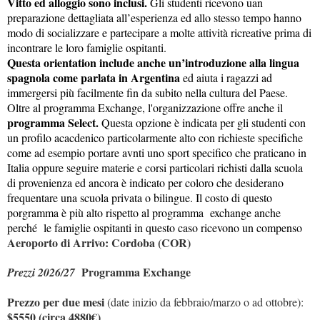
Vitto ed alloggio sono inclusi.
Gli studenti ricevono uan
preparazione dettagliata all’esperienza ed allo stesso tempo hanno
modo di socializzare e partecipare a molte attività ricreative prima di
incontrare le loro famiglie ospitanti.
Questa orientation include anche un’introduzione alla lingua
spagnola come parlata in Argentina
ed aiuta i ragazzi ad
immergersi più facilmente fin da subito nella cultura del Paese.
Oltre al programma Exchange, l'organizzazione offre anche il
programma Select.
Questa opzione
è indicata per gli studenti con
un profilo acacdenico particolarmente alto con richieste specifiche
come ad esempio portare avnti uno sport specifico che praticano in
Italia oppure seguire materie e corsi particolari richisti dalla scuola
di provenienza ed ancora è indicato per coloro che desiderano
frequentare una scuola privata o bilingue. Il costo di questo
porgramma è più alto rispetto al programma exchange anche
perché le famiglie ospitanti in questo caso ricevono un compenso
Aeroporto di Arrivo: Cordoba (COR)
Programma Exchange
Prezzi 2026/27
Prezzo per due mesi
(date inizio da febbraio/marzo o ad ottobre):
$5550 (circa 4880€)