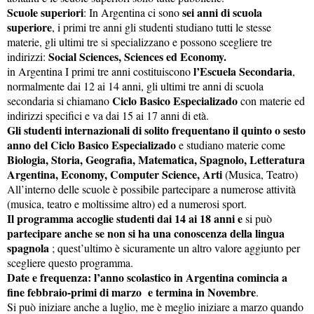
Scuole superiori
sei anni di scuola
: In Argentina ci sono
superiore
, i primi tre anni gli studenti studiano tutti le stesse
materie, gli ultimi tre si specializzano e possono scegliere tre
Social Sciences, Sciences ed Economy.
indirizzi:
l’Escuela Secondaria
in Argentina I primi tre anni costituiscono
,
normalmente dai 12 ai 14 anni, gli ultimi tre anni di scuola
Ciclo Basico Especializado
secondaria si chiamano
con materie ed
indirizzi specifici e va dai 15 ai 17 anni di età.
Gli studenti internazionali di solito frequentano il quinto o sesto
anno del Ciclo Basico Especializado
e studiano materie come
Biologia, Storia, Geografia, Matematica, Spagnolo, Letteratura
Argentina, Economy, Computer Science, Arti
(Musica, Teatro)
All’interno delle scuole è possibile partecipare a numerose attività
(musica, teatro e moltissime altro) ed a numerosi sport.
Il programma accoglie studenti dai 14 ai 18 anni e
si può
partecipare anche se non si ha una conoscenza della lingua
spagnola
; quest’ultimo è sicuramente un altro valore aggiunto per
scegliere questo programma.
Date e frequenza:
l’anno scolastico in Argentina comincia a
fine febbraio-primi di marzo e termina in Novembre
.
Si può iniziare anche a luglio, me è meglio iniziare a marzo quando