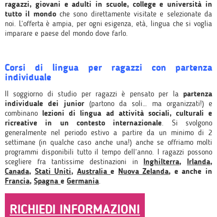
ragazzi, giovani e adulti in scuole, college e università in
tutto il mondo
che sono
direttamente
visitate e selezionate da
noi. L’offerta è ampia, per ogni esigenza, età, lingua che si voglia
imparare e paese del mondo dove farlo.
Corsi di lingua per ragazzi con partenza
individuale
Il soggiorno di studio per ragazzi è pensato per la
partenza
individuale dei junior
(partono da soli… ma organizzati!) e
combinano
lezioni di lingua ad attività sociali, culturali e
ricreative in un contesto internazionale
. Si svolgono
generalmente nel periodo estivo a partire da un minimo di 2
settimane (in qualche caso anche una!) anche se offriamo molti
programmi disponibili tutto il tempo dell’anno. I ragazzi possono
scegliere fra tantissime destinazioni in
Inghilterra
,
Irlanda
,
Canada
,
Stati Uniti
,
Australia
e
Nuova Zelanda
, e anche in
Francia
,
Spagna
e
Germania
.
RICHIEDI INFORMAZIONI