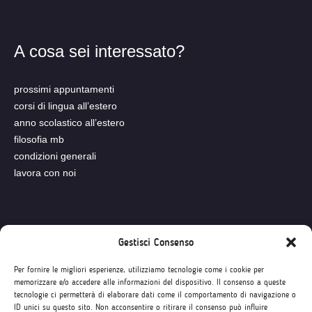
A cosa sei interessato?
prossimi appuntamenti
corsi di lingua all’estero
anno scolastico all’estero
filosofia mb
condizioni generali
lavora con noi
Seguici su
Gestisci Consenso
Per fornire le migliori esperienze, utilizziamo tecnologie come i cookie per
memorizzare e/o accedere alle informazioni del dispositivo. Il consenso a queste
tecnologie ci permetterà di elaborare dati come il comportamento di navigazione o
ID unici su questo sito. Non acconsentire o ritirare il consenso può influire