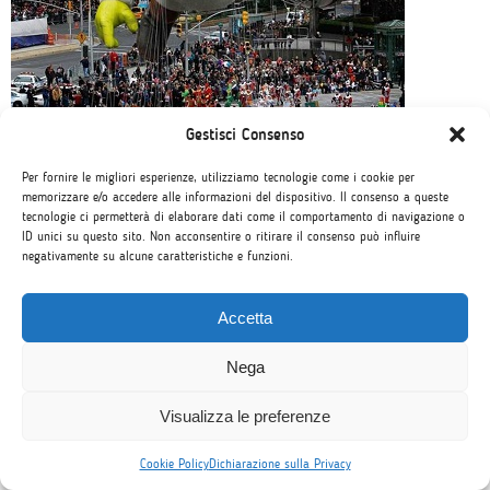
Gestisci Consenso
Oggi è il
Thanksgivin Day negli Stati Uniti,
la Festa del
Ringraziamento. Il Giorno del Ringraziamento, in inglese
Per fornire le migliori esperienze, utilizziamo tecnologie come i cookie per
‘Thanksgiving Day’,
è una delle feste più amate in Nord
memorizzare e/o accedere alle informazioni del dispositivo. Il consenso a queste
America.
Fatta risalire alla metà del XVII secolo, la ricorrenza
tecnologie ci permetterà di elaborare dati come il comportamento di navigazione o
oggi ha perso gran parte dei significati cristiani delle origini
ID unici su questo sito. Non acconsentire o ritirare il consenso può influire
ed
è diventata l’occasione per le famiglie statunitensi e
negativamente su alcune caratteristiche e funzioni.
canadesi per riunirsi e ringraziare per ciò che si ha.
La
festa cade tradizionalmente il quarto giovedì di novembre
negli Stati Uniti, quindi oggi, e come sempre non potrà
Accetta
mancare sulle tavole il popolare tacchino ripieno.
Abbiamo
già parlato della differenza tra il Ringraziamento
Nega
americano e quello canadese.
1
Visualizza le preferenze
Le origini cristiane
Cookie Policy
Dichiarazione sulla Privacy
Secondo la tradizione,
il Giorno del Ringraziamento ha