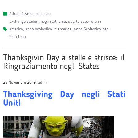
Attualità
,
Anno scolastico
exchange student negli stati uniti
,
quarta superiore in
america
,
anno scolastico in america
,
Anno Scolastico negli
Stati Uniti
.
Thanksgivin Day a stelle e strisce: il
Ringraziamento negli States
28 Novembre 2019, admin
Thanksgiving Day negli Stati
Uniti