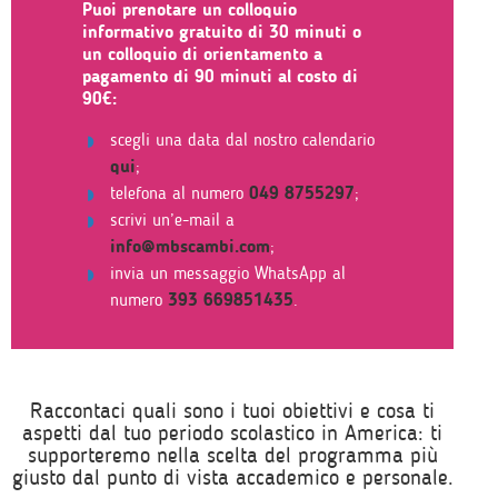
Puoi prenotare un colloquio
informativo gratuito di 30 minuti o
un colloquio di orientamento a
pagamento di 90 minuti al costo di
90€:
scegli una data dal nostro calendario
qui
;
telefona al numero
049 8755297
;
scrivi un’e-mail a
info@mbscambi.com
;
invia un messaggio WhatsApp al
numero
393 669851435
.
Raccontaci quali sono i tuoi obiettivi e cosa ti
aspetti dal tuo periodo scolastico in America: ti
supporteremo nella scelta del programma più
giusto dal punto di vista accademico e personale.