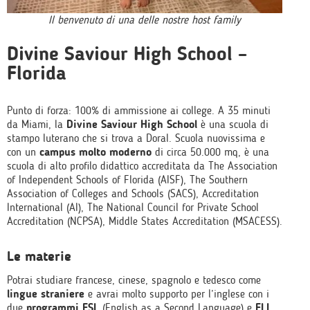
Il benvenuto di una delle nostre host family
Divine Saviour High School –
Florida
Punto di forza: 100% di ammissione ai college. A 35 minuti
da Miami, la
Divine Saviour High School
è una scuola di
stampo luterano che si trova a Doral. Scuola nuovissima e
con un
campus molto moderno
di circa 50.000 mq, è una
scuola di alto profilo didattico accreditata da The Association
of Independent Schools of Florida (AISF), The Southern
Association of Colleges and Schools (SACS), Accreditation
International (AI), The National Council for Private School
Accreditation (NCPSA), Middle States Accreditation (MSACESS).
Le materie
Potrai studiare francese, cinese, spagnolo e tedesco come
lingue straniere
e avrai molto supporto per l’inglese con i
due
programmi ESL
(English as a Second Language) e
ELL