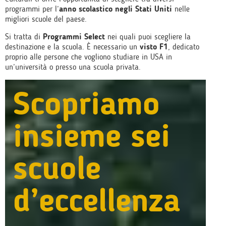
programmi per l’
anno scolastico negli Stati Uniti
nelle
migliori scuole del paese.
Si tratta di
Programmi Select
nei quali puoi scegliere la
destinazione e la scuola. È necessario un
visto F1
, dedicato
proprio alle persone che vogliono studiare in USA in
un’università o presso una scuola privata.
Scopriamo
insieme sei
scuole
d’eccellenza