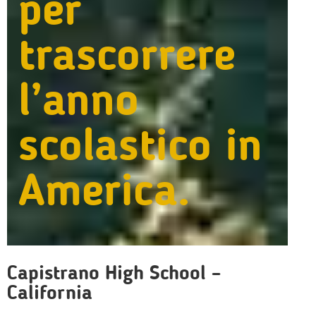
per
trascorrere
l’anno
scolastico in
America.
Capistrano High School –
California