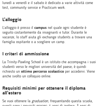
lunedì a venerdì e il sabato è dedicato a varie attività come
test, community service e Practicum work.
L’alloggio
L’alloggio è presso il
campus
nel quale ogni studente è
seguito costantemente da insegnanti e tutor. Durante le
vacanze, lo staff aiuta gli exchange students a trovare una
famiglia ospitante o a scegliere un camp.
I criteri di ammissione
La Trinity-Pawling School è un istituto che accompagna i suoi
studenti verso le migliori università del paese; è quindi
richiesto un
ottimo percorso scolastico
per accedervi. Viene
anche svolto un colloquio online.
Requisiti minimi per ottenere il diploma
all’estero
Se vuoi ottenere la
graduation
, frequentando questa scuola,
questi sono i requisiti minimi: 4 anni di inglese, 3 anni di