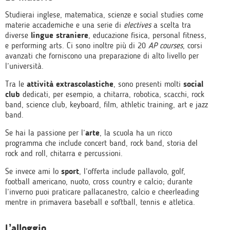
Studierai inglese, matematica, scienze e social studies come
materie accademiche e una serie di
electives
a scelta tra
diverse
lingue straniere
, educazione fisica, personal fitness,
e performing arts. Ci sono inoltre più di 20
AP
courses
, corsi
avanzati che forniscono una preparazione di alto livello per
l’università.
Tra le
attività extrascolastiche
, sono presenti molti
social
club
dedicati, per esempio, a chitarra, robotica, scacchi, rock
band, science club, keyboard, film, athletic training, art e jazz
band.
Se hai la passione per l’
arte
, la scuola ha un ricco
programma che include concert band, rock band, storia del
rock and roll, chitarra e percussioni.
Se invece ami lo
sport
, l’offerta include pallavolo, golf,
football americano, nuoto, cross country e calcio; durante
l’inverno puoi praticare pallacanestro, calcio e cheerleading
mentre in primavera baseball e softball, tennis e atletica.
L’alloggio