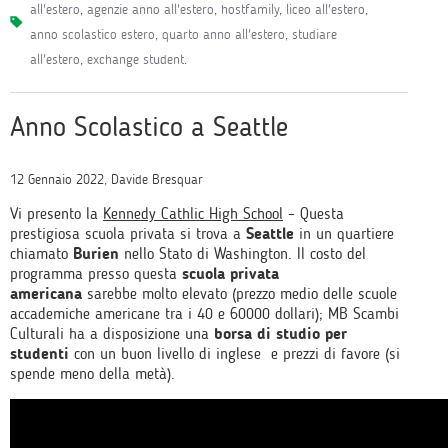
all'estero
,
agenzie anno all'estero
,
hostfamily
,
liceo all'estero
,
anno scolastico estero
,
quarto anno all'estero
,
studiare
all'estero
,
exchange student
.
Anno Scolastico a Seattle
12 Gennaio 2022, Davide Bresquar
Vi presento la
Kennedy Cathlic High School
– Questa
prestigiosa scuola privata si trova a
Seattle
in un quartiere
chiamato
Burien
nello Stato di Washington. Il costo del
programma presso questa
scuola privata
americana
sarebbe molto elevato (prezzo medio delle scuole
accademiche americane tra i 40 e 60000 dollari); MB Scambi
Culturali ha a disposizione una
borsa di studio per
studenti
con un buon livello di inglese e prezzi di favore (si
spende meno della metà).