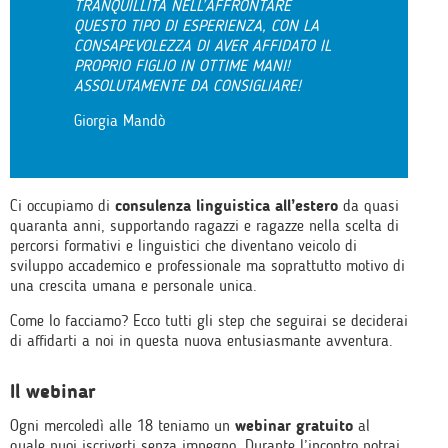
TRANQUILLITÀ NELL’AFFRONTARE
QUESTO TIPO DI ESPERIENZA, CON LA
CONSAPEVOLEZZA DI AVER AFFIDATO IL
PROPRIO FIGLIO IN OTTIME MANI!
ASSOLUTAMENTE DA CONSIGLIARE!
Giorgia Mandò
Ci occupiamo di
consulenza linguistica all’estero
da quasi
quaranta anni, supportando ragazzi e ragazze nella scelta di
percorsi formativi e linguistici che diventano veicolo di
sviluppo accademico e professionale ma soprattutto motivo di
una crescita umana e personale unica.
Come lo facciamo? Ecco tutti gli step che seguirai se deciderai
di affidarti a noi in questa nuova entusiasmante avventura.
Il webinar
Ogni mercoledì alle 18 teniamo un
webinar gratuito
al
quale puoi iscriverti senza impegno. Durante l’incontro potrai