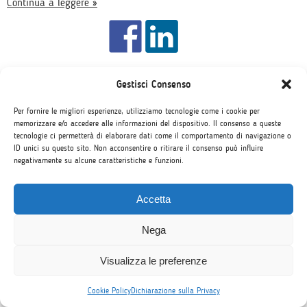
Continua a leggere »
Gestisci Consenso
Anno scolastico
anno scolastico estero
,
quarto anno all'estero
,
high school
Per fornire le migliori esperienze, utilizziamo tecnologie come i cookie per
exchange
,
studiare in canada
.
memorizzare e/o accedere alle informazioni del dispositivo. Il consenso a queste
tecnologie ci permetterà di elaborare dati come il comportamento di navigazione o
ID unici su questo sito. Non acconsentire o ritirare il consenso può influire
negativamente su alcune caratteristiche e funzioni.
Cerca tra gli Articoli
Accetta
Nega
1
Visualizza le preferenze
Cookie Policy
Dichiarazione sulla Privacy
Categorie