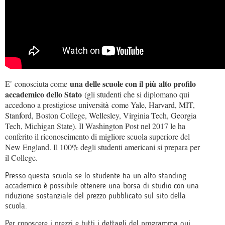
una delle scuole con il pi
alto profilo
E
conosciuta come
’
ù
accademico dello Stato
(gli studenti che si diplomano qui
accedono a prestigiose universit
come Yale, Harvard, MIT,
à
Stanford, Boston College, Wellesley, Virginia Tech, Georgia
Tech, Michigan State). Il Washington Post nel 2017 le ha
conferito il riconoscimento di migliore scuola superiore del
New England. Il 100% degli studenti americani si prepara per
il College.
Presso questa scuola se lo studente ha un alto standing
accademico è possibile ottenere una borsa di studio con una
riduzione sostanziale del prezzo pubblicato sul sito della
scuola.
Per conoscere i prezzi e tutti i dettagli del programma
qui
.