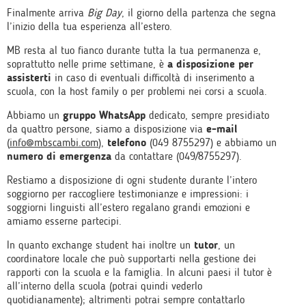
Finalmente arriva
Big Day
, il giorno della partenza che segna
l’inizio della tua esperienza all’estero.
MB resta al tuo fianco durante tutta la tua permanenza e,
soprattutto nelle prime settimane, è
a disposizione per
assisterti
in caso di eventuali difficoltà di inserimento a
scuola, con la host family o per problemi nei corsi a scuola.
Abbiamo un
gruppo WhatsApp
dedicato, sempre presidiato
da quattro persone, siamo a disposizione via
e-mail
(
info@mbscambi.com
),
telefono
(049 8755297) e abbiamo un
numero di emergenza
da contattare (049/8755297).
Restiamo a disposizione di ogni studente durante l’intero
soggiorno per raccogliere testimonianze e impressioni: i
soggiorni linguisti all’estero regalano grandi emozioni e
amiamo esserne partecipi.
In quanto exchange student hai inoltre un
tutor
, un
coordinatore locale che può supportarti nella gestione dei
rapporti con la scuola e la famiglia. In alcuni paesi il tutor è
all’interno della scuola (potrai quindi vederlo
quotidianamente); altrimenti potrai sempre contattarlo