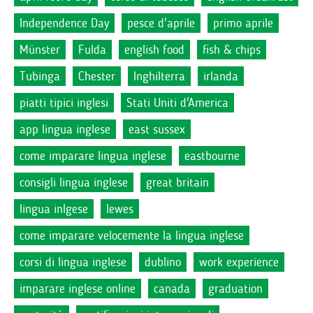
Independence Day
pesce d'aprile
primo aprile
Münster
Fulda
english food
fish & chips
Tubinga
Chester
Inghilterra
irlanda
piatti tipici inglesi
Stati Uniti d'America
app lingua inglese
east sussex
come imparare lingua inglese
eastbourne
consigli lingua inglese
great britain
lingua inlgese
lewes
come imparare velocemente la lingua inglese
corsi di lingua inglese
dublino
work experience
imparare inglese online
canada
graduation