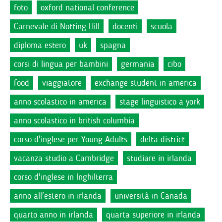
foto
oxford national conference
Carnevale di Notting Hill
docenti
scuola
diploma estero
uk
spagna
corsi di lingua per bambini
germania
cibo
food
viaggiatore
exchange student in america
anno scolastico in america
stage linguistico a york
anno scolastico in british columbia
corso d'inglese per Young Adults
delta district
vacanza studio a Cambridge
studiare in irlanda
corso d'inglese in Inghilterra
anno all'estero in irlanda
università in Canada
quarto anno in irlanda
quarta superiore in irlanda