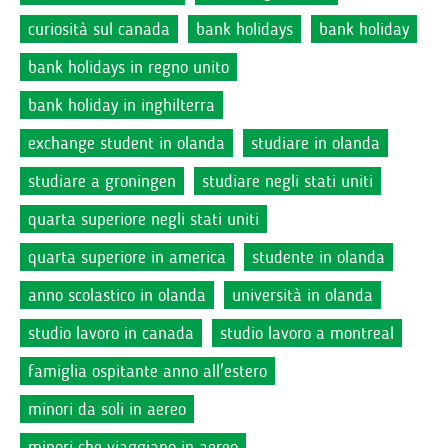
curiosità sul canada
bank holidays
bank holiday
bank holidays in regno unito
bank holiday in inghilterra
exchange student in olanda
studiare in olanda
studiare a groningen
studiare negli stati uniti
quarta superiore negli stati uniti
quarta superiore in america
studente in olanda
anno scolastico in olanda
università in olanda
studio lavoro in canada
studio lavoro a montreal
famiglia ospitante anno all'estero
minori da soli in aereo
minori che viaggiano in aereo