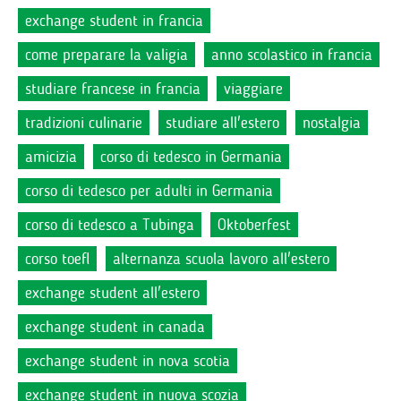
exchange student in francia
come preparare la valigia
anno scolastico in francia
studiare francese in francia
viaggiare
tradizioni culinarie
studiare all'estero
nostalgia
amicizia
corso di tedesco in Germania
corso di tedesco per adulti in Germania
corso di tedesco a Tubinga
Oktoberfest
corso toefl
alternanza scuola lavoro all'estero
exchange student all'estero
exchange student in canada
exchange student in nova scotia
exchange student in nuova scozia