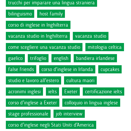
trucchi per imparare una lingua straniera
bilinguismo
host family
corso di inglese in Inghilterra
vacanza studio in Inghilterra
vacanza studio
come scegliere una vacanza studio
mitologia celtica
gaelico
trifoglio
english
bandiera irlandese
false friends
corso d'inglese in Irlanda
cupcakes
studio e lavoro all'estero
cultura maori
acronimi inglesi
ielts
Exeter
certificazione ielts
corso d'inglese a Exeter
colloquio in lingua inglese
stage professionale
job interview
corso d'inglese negli Stati Uniti d'America