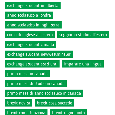
exchange student in alberta
anno scolastico a londra
anno scolastico in inghilterra
corso di inglese all'estero
soggiorno studio all'estero
exchange student canada
exchange student newwestminster
exchange student stati unti
imparare una lingua
primo mese in canada
primo mese di studio in canada
primo mese di anno scolastico in canada
brexit novità
brexit cosa succede
brexit come funziona
brexit regno unito