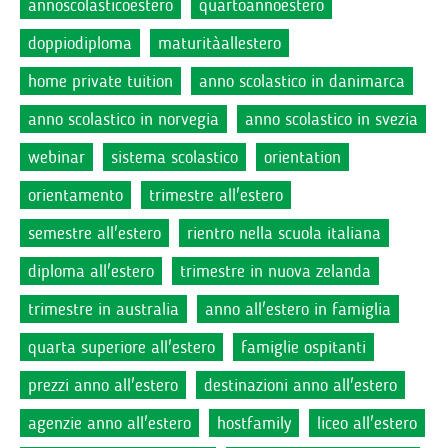
annoscolasticoestero
quartoannoestero
doppiodiploma
maturitàallestero
home private tuition
anno scolastico in danimarca
anno scolastico in norvegia
anno scolastico in svezia
webinar
sistema scolastico
orientation
orientamento
trimestre all'estero
semestre all'estero
rientro nella scuola italiana
diploma all'estero
trimestre in nuova zelanda
trimestre in australia
anno all'estero in famiglia
quarta superiore all'estero
famiglie ospitanti
prezzi anno all'estero
destinazioni anno all'estero
agenzie anno all'estero
hostfamily
liceo all'estero