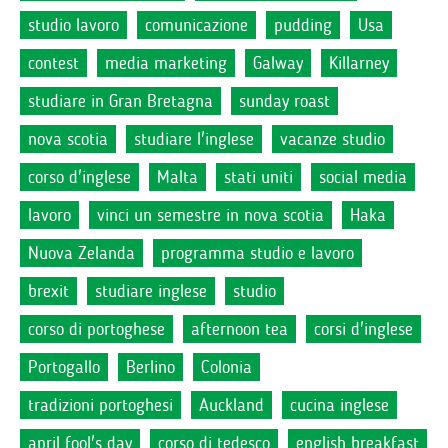
studio lavoro
comunicazione
pudding
Usa
contest
media marketing
Galway
Killarney
studiare in Gran Bretagna
sunday roast
nova scotia
studiare l'inglese
vacanze studio
corso d'inglese
Malta
stati uniti
social media
lavoro
vinci un semestre in nova scotia
Haka
Nuova Zelanda
programma studio e lavoro
brexit
studiare inglese
studio
corso di portoghese
afternoon tea
corsi d'inglese
Portogallo
Berlino
Colonia
tradizioni portoghesi
Auckland
cucina inglese
april fool's day
corso di tedesco
english breakfast