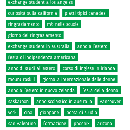
exchange student a los angeles
curiosità sulla california
piatti tipici canadesi
ringraziamento
mb nelle scuole
giorno del ringraziamento
exchange student in australia
anno all'estero
festa di indipendenza americana
anno di studi all'estero
corso di inglese in irlanda
mount roskill
giornata internazionale delle donne
anno all'estero in nuova zelanda
festa della donna
saskatoon
anno scolastico in australia
vancouver
york
cina
giappone
borsa di studio
san valentino
formazione
phoenix
arizona