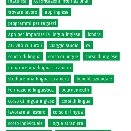
maturità
certificazioni internazionali
trovare lavoro
app inglese
programmi per ragazzi
app per imparare la lingua inglese
londra
attività culturali
viaggio studio
cv
scuola di lingua
corso di lingue
corso di inglese
imparare una lingua straniera
studiare una lingua straniera
benefit aziendale
formazione linguistica
bournemouth
corso di lingua inglese
corsi di lingua
lavorare all'estero
corso di lingua
corso individuale
lingua straniera