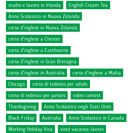
studio e lavoro in Irlanda
English Cream Tea
Anno Scolastico in Nuova Zelanda
corso d'inglese in Nuova Zelanda
corso d'inglese a Chester
corso d'inglese a Eastbourne
corso d'inglese in Gran Bretagna
corso d'inglese in Australia
corso d'inglese a Malta
Chicago
corso di tedesco per adulti
corso di tedesco per juniors
video contest
Thanksgiving
Anno Scolastico negli Stati Uniti
Black Friday
Australia
Anno Scolastico in Canada
Working Holiday Visa
visto vacanza-lavoro