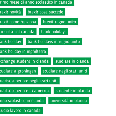
rimo mese di anno scolastico in canada
rexit novità
brexit cosa succede
rexit come funziona
brexit regno unito
uriosità sul canada
bank holidays
ank holiday
bank holidays in regno unito
ank holiday in inghilterra
xchange student in olanda
studiare in olanda
tudiare a groningen
studiare negli stati uniti
uarta superiore negli stati uniti
uarta superiore in america
studente in olanda
nno scolastico in olanda
università in olanda
tudio lavoro in canada