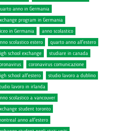
uarto anno in Germania
xchange program in Germania
iceo in Germania
anno scolastico
nno scolastico estero
quarto anno all'estero
igh school exchange
studiare in canada
oronavirus
coronavirus comunicazione
igh school all'estero
studio lavoro a dublino
tudio lavoro in irlanda
nno scolastico a vancouver
xchange student toronto
ontreal anno all'estero