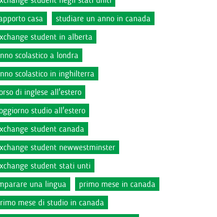
xchange student negli stati uniti
apporto casa
studiare un anno in canada
xchange student in alberta
nno scolastico a londra
nno scolastico in inghilterra
orso di inglese all'estero
oggiorno studio all'estero
xchange student canada
xchange student newwestminster
xchange student stati unti
mparare una lingua
primo mese in canada
rimo mese di studio in canada