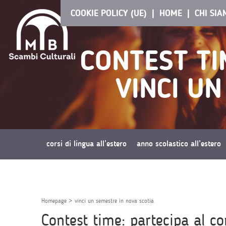
COOKIE POLICY (UE)
HOME
CHI SI
CONTEST TI
VINCI UN
corsi di lingua all’estero
anno scolastico all’estero
richiedi preventivo
Homepage
>
vinci un semestre in nova scotia
Contest time: partecipa al c