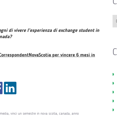
C
ogni di vivere l’esperienza di exchange student in
nada?
C
respondentNovaScotia per vincere 6 mesi in
 media
,
vinci un semestre in nova scotia
,
canada
,
anno