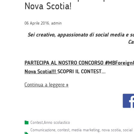
Nova Scotia!
06 Aprile 2016, admin
Sei creativo, appassionato di social media e s
Ca
PARTECIPA AL NOSTRO CONCORSO #MBForeignCor
Nova Scotia!!!
SCOPRI IL CONTEST…
Continua a leggere »
Contest
,
Anno scolastico
comunicazione
,
contest
,
media marketing
,
nova scotia
,
social