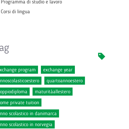
Programma di studio e lavoro
Corsi di lingua
ag
xchange program
exchange year
nnoscolasticoestero
quartoannoestero
oppiodiploma
maturitàallestero
ome private tuition
nno scolastico in danimarca
nno scolastico in norvegia