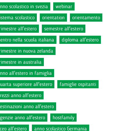
nno scolastico in svezia
webinar
istema scolastico
orientation
orientamento
rimestre all'estero
semestre all'estero
ientro nella scuola italiana
diploma all'estero
rimestre in nuova zelanda
rimestre in australia
nno all'estero in famiglia
uarta superiore all'estero
famiglie ospitanti
rezzi anno all'estero
estinazioni anno all'estero
genzie anno all'estero
hostfamily
iceo all'estero
anno scolastico Germania