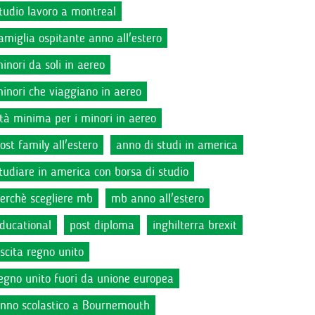
tudio lavoro a montreal
amiglia ospitante anno all'estero
inori da soli in aereo
inori che viaggiano in aereo
tà minima per i minori in aereo
ost family all'estero
anno di studi in america
tudiare in america con borsa di studio
erchè scegliere mb
mb anno all'estero
ducational
post diploma
inghilterra brexit
scita regno unito
egno unito fuori da unione europea
nno scolastico a Bournemouth