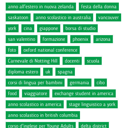
anno all'estero in nuova zelanda
festa della donna
saskatoon
anno scolastico in australia
vancouver
york
cina
giappone
borsa di studio
san valentino
formazione
phoenix
arizona
foto
oxford national conference
Carnevale di Notting Hill
docenti
scuola
diploma estero
uk
spagna
corsi di lingua per bambini
germania
cibo
food
viaggiatore
exchange student in america
anno scolastico in america
stage linguistico a york
anno scolastico in british columbia
corso d'inglese per Young Adults
delta district