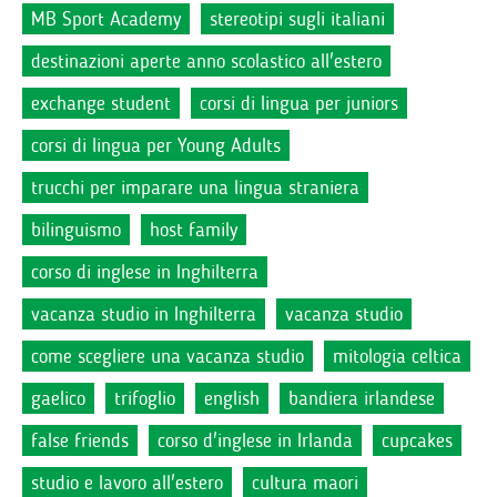
MB Sport Academy
stereotipi sugli italiani
destinazioni aperte anno scolastico all'estero
exchange student
corsi di lingua per juniors
corsi di lingua per Young Adults
trucchi per imparare una lingua straniera
bilinguismo
host family
corso di inglese in Inghilterra
vacanza studio in Inghilterra
vacanza studio
come scegliere una vacanza studio
mitologia celtica
gaelico
trifoglio
english
bandiera irlandese
false friends
corso d'inglese in Irlanda
cupcakes
studio e lavoro all'estero
cultura maori