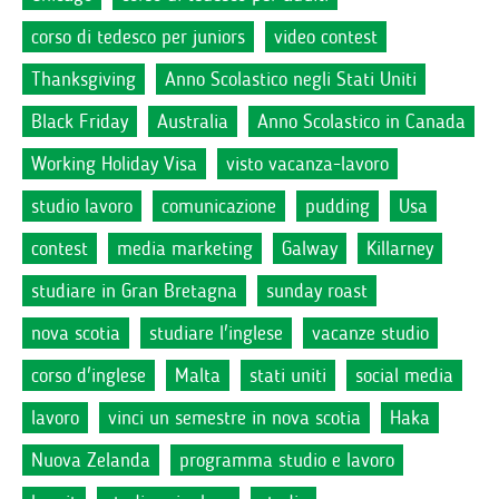
corso di tedesco per juniors
video contest
Thanksgiving
Anno Scolastico negli Stati Uniti
Black Friday
Australia
Anno Scolastico in Canada
Working Holiday Visa
visto vacanza-lavoro
studio lavoro
comunicazione
pudding
Usa
contest
media marketing
Galway
Killarney
studiare in Gran Bretagna
sunday roast
nova scotia
studiare l'inglese
vacanze studio
corso d'inglese
Malta
stati uniti
social media
lavoro
vinci un semestre in nova scotia
Haka
Nuova Zelanda
programma studio e lavoro