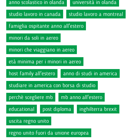
anno scolastico in olanda
università in olanda
studio lavoro in canada
studio lavoro a montreal
famiglia ospitante anno all'estero
minori da soli in aereo
minori che viaggiano in aereo
età minima per i minori in aereo
host family all'estero
anno di studi in america
studiare in america con borsa di studio
perchè scegliere mb
mb anno all'estero
educational
post diploma
inghilterra brexit
uscita regno unito
regno unito fuori da unione europea