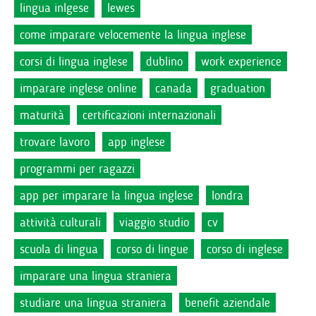
lingua inlgese
lewes
come imparare velocemente la lingua inglese
corsi di lingua inglese
dublino
work experience
imparare inglese online
canada
graduation
maturità
certificazioni internazionali
trovare lavoro
app inglese
programmi per ragazzi
app per imparare la lingua inglese
londra
attività culturali
viaggio studio
cv
scuola di lingua
corso di lingue
corso di inglese
imparare una lingua straniera
studiare una lingua straniera
benefit aziendale