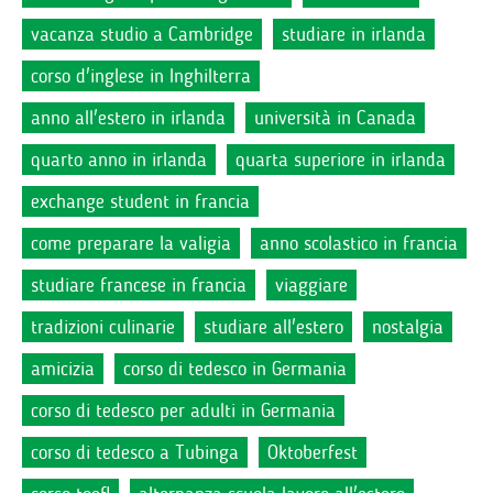
vacanza studio a Cambridge
studiare in irlanda
corso d'inglese in Inghilterra
anno all'estero in irlanda
università in Canada
quarto anno in irlanda
quarta superiore in irlanda
exchange student in francia
come preparare la valigia
anno scolastico in francia
studiare francese in francia
viaggiare
tradizioni culinarie
studiare all'estero
nostalgia
amicizia
corso di tedesco in Germania
corso di tedesco per adulti in Germania
corso di tedesco a Tubinga
Oktoberfest