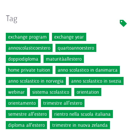
Tag
exchange program
exchange year
annoscolasticoestero
quartoannoestero
doppiodiploma
maturitàallestero
home private tuition
anno scolastico in danimarca
anno scolastico in norvegia
anno scolastico in svezia
webinar
sistema scolastico
orientation
orientamento
trimestre all'estero
semestre all'estero
rientro nella scuola italiana
diploma all'estero
trimestre in nuova zelanda