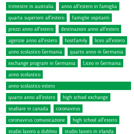
trimestre in australia
anno all'estero in famiglia
quarta superiore all'estero
famiglie ospitanti
prezzi anno all'estero
destinazioni anno all'estero
agenzie anno all'estero
hostfamily
liceo all'estero
anno scolastico Germania
quarto anno in Germania
exchange program in Germania
Liceo in Germania
anno scolastico
anno scolastico estero
quarto anno all'estero
high school exchange
studiare in canada
coronavirus
coronavirus comunicazione
high school all'estero
studio lavoro a dublino
studio lavoro in irlanda