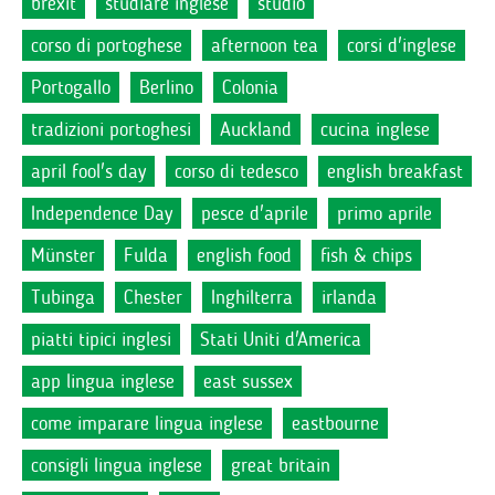
brexit
studiare inglese
studio
corso di portoghese
afternoon tea
corsi d'inglese
Portogallo
Berlino
Colonia
tradizioni portoghesi
Auckland
cucina inglese
april fool's day
corso di tedesco
english breakfast
Independence Day
pesce d'aprile
primo aprile
Münster
Fulda
english food
fish & chips
Tubinga
Chester
Inghilterra
irlanda
piatti tipici inglesi
Stati Uniti d'America
app lingua inglese
east sussex
come imparare lingua inglese
eastbourne
consigli lingua inglese
great britain