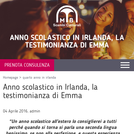
ANNO SCOLASTICO IN IRLANDA, LA
TESTIMONIANZA DI EMMA
PRENOTA CONSULENZA
Homepage
>
quarto anno in irlanda
Anno scolastico in Irlanda, la
testimonianza di Emma
04 Aprile 2016, admin
“Un anno scolastico all’estero lo consiglierei a tutti
perché quando si torna si parla una seconda lingua
benissimo, se non alla perfezione, e questa esperienza