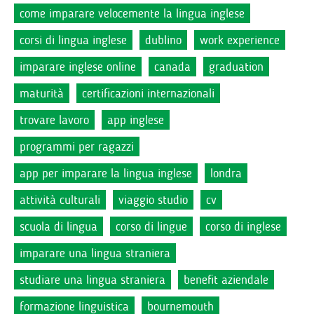
come imparare velocemente la lingua inglese
corsi di lingua inglese
dublino
work experience
imparare inglese online
canada
graduation
maturità
certificazioni internazionali
trovare lavoro
app inglese
programmi per ragazzi
app per imparare la lingua inglese
londra
attività culturali
viaggio studio
cv
scuola di lingua
corso di lingue
corso di inglese
imparare una lingua straniera
studiare una lingua straniera
benefit aziendale
formazione linguistica
bournemouth