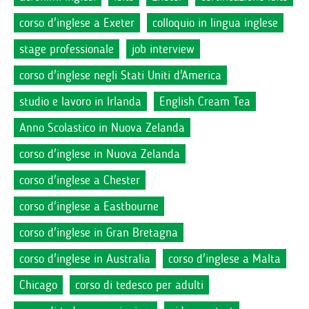
corso d'inglese a Exeter
colloquio in lingua inglese
stage professionale
job interview
corso d'inglese negli Stati Uniti d'America
studio e lavoro in Irlanda
English Cream Tea
Anno Scolastico in Nuova Zelanda
corso d'inglese in Nuova Zelanda
corso d'inglese a Chester
corso d'inglese a Eastbourne
corso d'inglese in Gran Bretagna
corso d'inglese in Australia
corso d'inglese a Malta
Chicago
corso di tedesco per adulti