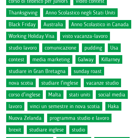
corso di tedesco per juniors
video contest
Thanksgiving
Anno Scolastico negli Stati Uniti
Black Friday
Australia
Anno Scolastico in Canada
Working Holiday Visa
visto vacanza-lavoro
studio lavoro
comunicazione
pudding
Usa
contest
media marketing
Galway
Killarney
studiare in Gran Bretagna
sunday roast
nova scotia
studiare l'inglese
vacanze studio
corso d'inglese
Malta
stati uniti
social media
lavoro
vinci un semestre in nova scotia
Haka
Nuova Zelanda
programma studio e lavoro
brexit
studiare inglese
studio