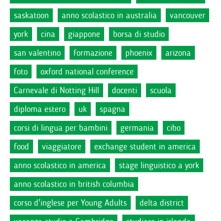
saskatoon
anno scolastico in australia
vancouver
york
cina
giappone
borsa di studio
san valentino
formazione
phoenix
arizona
foto
oxford national conference
Carnevale di Notting Hill
docenti
scuola
diploma estero
uk
spagna
corsi di lingua per bambini
germania
cibo
food
viaggiatore
exchange student in america
anno scolastico in america
stage linguistico a york
anno scolastico in british columbia
corso d'inglese per Young Adults
delta district