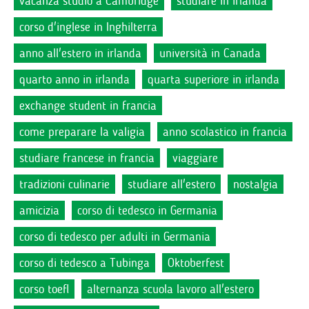
vacanza studio a Cambridge
studiare in irlanda
corso d'inglese in Inghilterra
anno all'estero in irlanda
università in Canada
quarto anno in irlanda
quarta superiore in irlanda
exchange student in francia
come preparare la valigia
anno scolastico in francia
studiare francese in francia
viaggiare
tradizioni culinarie
studiare all'estero
nostalgia
amicizia
corso di tedesco in Germania
corso di tedesco per adulti in Germania
corso di tedesco a Tubinga
Oktoberfest
corso toefl
alternanza scuola lavoro all'estero