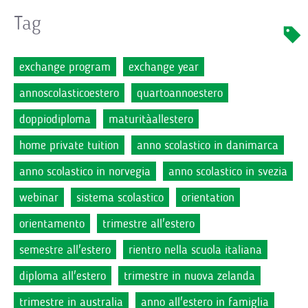
Tag
exchange program
exchange year
annoscolasticoestero
quartoannoestero
doppiodiploma
maturitàallestero
home private tuition
anno scolastico in danimarca
anno scolastico in norvegia
anno scolastico in svezia
webinar
sistema scolastico
orientation
orientamento
trimestre all'estero
semestre all'estero
rientro nella scuola italiana
diploma all'estero
trimestre in nuova zelanda
trimestre in australia
anno all'estero in famiglia