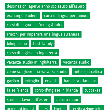
destinazioni aperte anno scolastico all'estero
exchange student
corsi di lingua per juniors
corsi di lingua per Young Adults
trucchi per imparare una lingua straniera
bilinguismo
host family
corso di inglese in Inghilterra
vacanza studio in Inghilterra
vacanza studio
come scegliere una vacanza studio
mitologia celtica
gaelico
trifoglio
english
bandiera irlandese
false friends
corso d'inglese in Irlanda
cupcakes
studio e lavoro all'estero
cultura maori
acronimi inglesi
ielts
Exeter
certificazione ielts