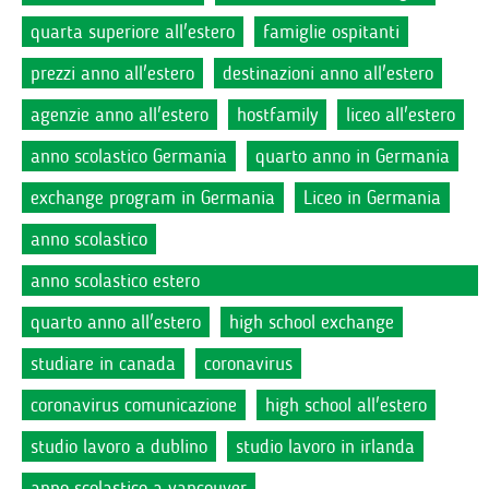
quarta superiore all'estero
famiglie ospitanti
prezzi anno all'estero
destinazioni anno all'estero
agenzie anno all'estero
hostfamily
liceo all'estero
anno scolastico Germania
quarto anno in Germania
exchange program in Germania
Liceo in Germania
anno scolastico
anno scolastico estero
quarto anno all'estero
high school exchange
studiare in canada
coronavirus
coronavirus comunicazione
high school all'estero
studio lavoro a dublino
studio lavoro in irlanda
anno scolastico a vancouver