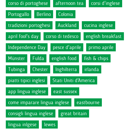
corso di portoghese
afternoon tea
corsi d'inglese
Portogallo
Berlino
Colonia
tradizioni portoghesi
Auckland
cucina inglese
april fool's day
corso di tedesco
english breakfast
Independence Day
pesce d'aprile
primo aprile
Münster
Fulda
english food
fish & chips
Tubinga
Chester
Inghilterra
irlanda
piatti tipici inglesi
Stati Uniti d'America
app lingua inglese
east sussex
come imparare lingua inglese
eastbourne
consigli lingua inglese
great britain
lingua inlgese
lewes