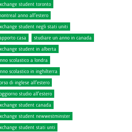
xchange student toronto
ontreal anno all'estero
xchange student negli stati uniti
apporto casa
studiare un anno in canada
xchange student in alberta
nno scolastico a londra
nno scolastico in inghilterra
orso di inglese all'estero
oggiorno studio all'estero
xchange student canada
xchange student newwestminster
xchange student stati unti