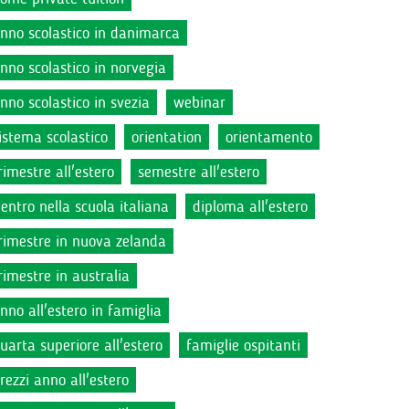
nno scolastico in danimarca
nno scolastico in norvegia
nno scolastico in svezia
webinar
istema scolastico
orientation
orientamento
rimestre all'estero
semestre all'estero
ientro nella scuola italiana
diploma all'estero
rimestre in nuova zelanda
rimestre in australia
nno all'estero in famiglia
uarta superiore all'estero
famiglie ospitanti
rezzi anno all'estero