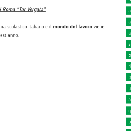
 di Roma “Tor Vergata”
a
a
ma scolastico italiano e il
mondo del lavoro
viene
a
uest’anno.
s
t
r
t
t
a
q
p