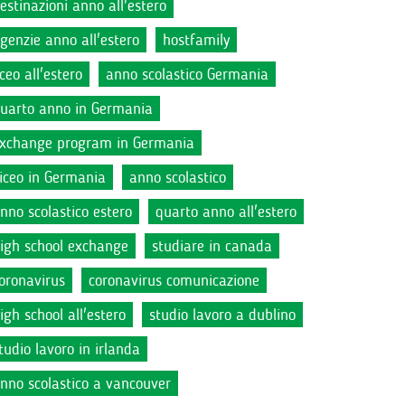
estinazioni anno all'estero
genzie anno all'estero
hostfamily
iceo all'estero
anno scolastico Germania
uarto anno in Germania
xchange program in Germania
iceo in Germania
anno scolastico
nno scolastico estero
quarto anno all'estero
igh school exchange
studiare in canada
oronavirus
coronavirus comunicazione
igh school all'estero
studio lavoro a dublino
tudio lavoro in irlanda
nno scolastico a vancouver