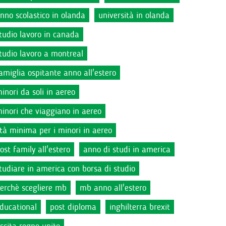
nno scolastico in olanda
università in olanda
tudio lavoro in canada
tudio lavoro a montreal
amiglia ospitante anno all'estero
inori da soli in aereo
inori che viaggiano in aereo
tà minima per i minori in aereo
ost family all'estero
anno di studi in america
tudiare in america con borsa di studio
erchè scegliere mb
mb anno all'estero
ducational
post diploma
inghilterra brexit