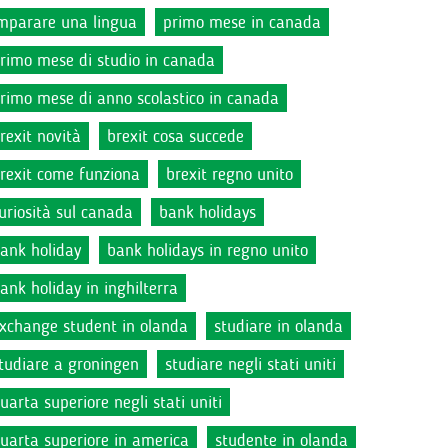
mparare una lingua
primo mese in canada
rimo mese di studio in canada
rimo mese di anno scolastico in canada
rexit novità
brexit cosa succede
rexit come funziona
brexit regno unito
uriosità sul canada
bank holidays
ank holiday
bank holidays in regno unito
ank holiday in inghilterra
xchange student in olanda
studiare in olanda
tudiare a groningen
studiare negli stati uniti
uarta superiore negli stati uniti
uarta superiore in america
studente in olanda