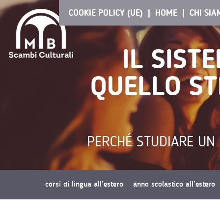
COOKIE POLICY (UE)
HOME
CHI SI
IL SIST
QUELLO ST
PERCHÉ STUDIARE UN 
corsi di lingua all’estero
anno scolastico all’estero
richiedi preventivo