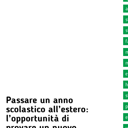
a
s
s
f
m
m
e
h
s
Passare un anno
p
scolastico all’estero:
l’opportunità di
e
provare un nuovo