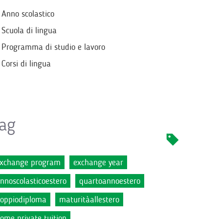
Anno scolastico
Scuola di lingua
Programma di studio e lavoro
Corsi di lingua
ag
xchange program
exchange year
nnoscolasticoestero
quartoannoestero
oppiodiploma
maturitàallestero
ome private tuition