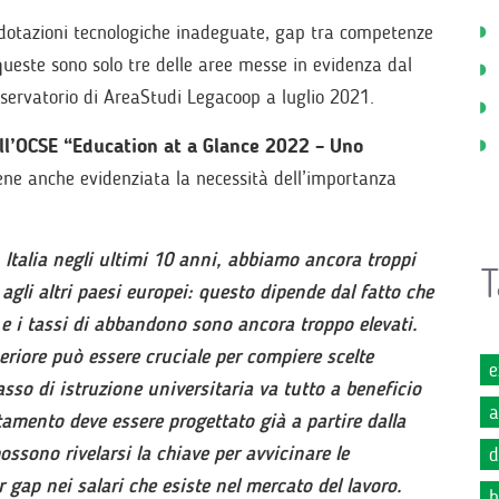
 dotazioni tecnologiche inadeguate, gap tra competenze
queste sono solo tre delle aree messe in evidenza dal
osservatorio di AreaStudi Legacoop a luglio 2021.
ll’OCSE “Education at a Glance 2022 – Uno
ene anche evidenziata la necessità dell’importanza
Italia negli ultimi 10 anni, abbiamo ancora troppi
T
 agli altri paesi europei: questo dipende dal fatto che
à e i tassi di abbandono sono ancora troppo elevati.
eriore può essere cruciale per compiere scelte
e
sso di istruzione universitaria va tutto a beneficio
a
amento deve essere progettato già a partire dalla
ossono rivelarsi la chiave per avvicinare le
d
 gap nei salari che esiste nel mercato del lavoro.
h