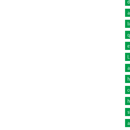
d
a
l
q
e
L
a
h
c
h
s
a