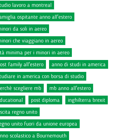
tudio lavoro a montreal
amiglia ospitante anno all'estero
inori da soli in aereo
inori che viaggiano in aereo
tà minima per i minori in aereo
ost family all'estero
anno di studi in america
tudiare in america con borsa di studio
erchè scegliere mb
mb anno all'estero
ducational
post diploma
inghilterra brexit
scita regno unito
egno unito fuori da unione europea
nno scolastico a Bournemouth