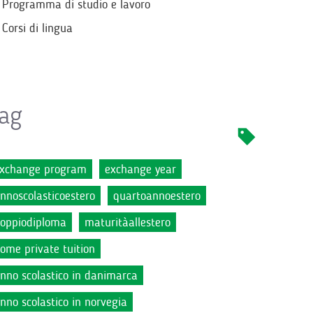
Programma di studio e lavoro
Corsi di lingua
ag
xchange program
exchange year
nnoscolasticoestero
quartoannoestero
oppiodiploma
maturitàallestero
ome private tuition
nno scolastico in danimarca
nno scolastico in norvegia