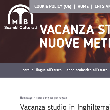
COOKIE POLICY (UE)
HOME
CHI SI
VACANZA ST
NUOVE METE
corsi di lingua all’estero
anno scolastico all’estero
richiedi preventivo
Homepage
>
corsi d'inglese per ragazzi
Vacanza studio in Inghilterr