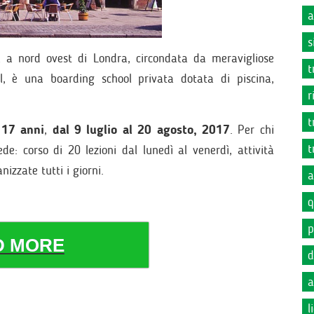
a
s
a a nord ovest di Londra, circondata da meravigliose
t
cil, è una boarding school privata dotata di piscina,
r
t
 17 anni
,
dal 9 luglio al 20 agosto, 2017
. Per chi
t
de: corso di 20 lezioni dal lunedì al venerdì, attività
izzate tutti i giorni.
a
q
p
D MORE
d
a
l