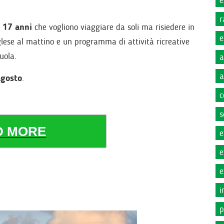
e
r
i 17 anni
che vogliono viaggiare da soli ma risiedere in
e
lese al mattino e un programma di attività ricreative
cuola.
a
a
agosto
.
c
s
D MORE
e
e
e
i
p