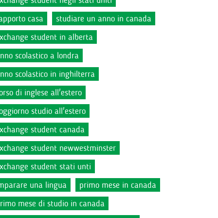
xchange student negli stati uniti
apporto casa
studiare un anno in canada
xchange student in alberta
nno scolastico a londra
nno scolastico in inghilterra
orso di inglese all'estero
oggiorno studio all'estero
xchange student canada
xchange student newwestminster
xchange student stati unti
mparare una lingua
primo mese in canada
rimo mese di studio in canada