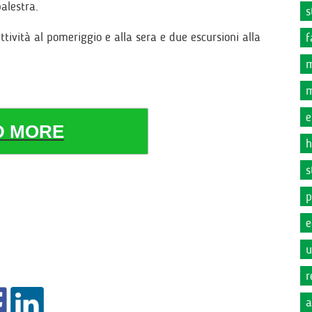
alestra.
s
tività al pomeriggio e alla sera e due escursioni alla
f
m
m
e
D MORE
h
s
p
e
u
r
a