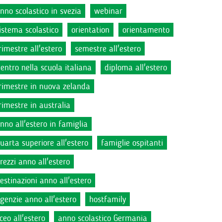
nno scolastico in svezia
webinar
istema scolastico
orientation
orientamento
rimestre all'estero
semestre all'estero
ientro nella scuola italiana
diploma all'estero
rimestre in nuova zelanda
rimestre in australia
nno all'estero in famiglia
uarta superiore all'estero
famiglie ospitanti
rezzi anno all'estero
estinazioni anno all'estero
genzie anno all'estero
hostfamily
iceo all'estero
anno scolastico Germania