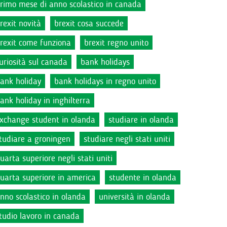
rimo mese di anno scolastico in canada
rexit novità
brexit cosa succede
rexit come funziona
brexit regno unito
uriosità sul canada
bank holidays
ank holiday
bank holidays in regno unito
ank holiday in inghilterra
xchange student in olanda
studiare in olanda
tudiare a groningen
studiare negli stati uniti
uarta superiore negli stati uniti
uarta superiore in america
studente in olanda
nno scolastico in olanda
università in olanda
tudio lavoro in canada