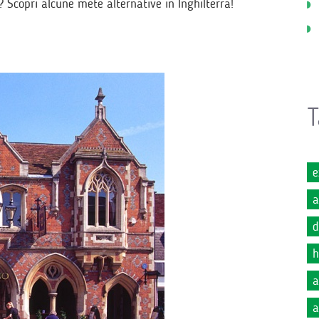
 Scopri alcune mete alternative in Inghilterra!
T
e
a
d
h
a
a