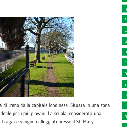
q
e
L
a
h
c
h
s
a
a di treno dalla capitale londinese. Situata in una zona
e
 ideale per i più giovani. La scuola, considerata una
m
. I ragazzi vengono alloggiati presso il St. Mary’s