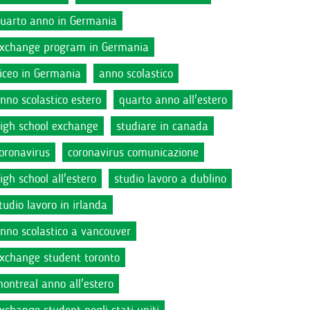
uarto anno in Germania
xchange program in Germania
iceo in Germania
anno scolastico
nno scolastico estero
quarto anno all'estero
igh school exchange
studiare in canada
oronavirus
coronavirus comunicazione
igh school all'estero
studio lavoro a dublino
tudio lavoro in irlanda
nno scolastico a vancouver
xchange student toronto
ontreal anno all'estero