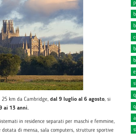
p
b
b
c
b
b
e
s
q
e a 25 km da Cambridge,
dal 9 luglio al 6 agosto
, si
q
9 ai 13 anni.
a
sistemati in residence separati per maschi e femmine,
s
è dotata di mensa, sala computers, strutture sportive