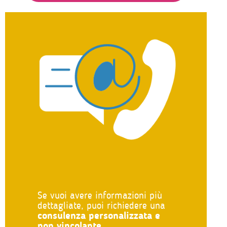
Se vuoi avere informazioni più
dettagliate, puoi richiedere una
consulenza personalizzata e
non vincolante
.