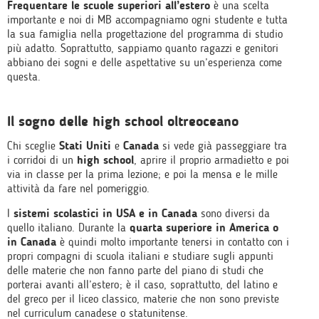
Frequentare le scuole superiori all’estero
è una scelta
importante e noi di MB accompagniamo ogni studente e tutta
la sua famiglia nella progettazione del programma di studio
più adatto. Soprattutto, sappiamo quanto ragazzi e genitori
abbiano dei sogni e delle aspettative su un’esperienza come
questa.
Il sogno delle high school oltreoceano
Chi sceglie
Stati Uniti
e
Canada
si vede già passeggiare tra
i corridoi di un
high school
, aprire il proprio armadietto e poi
via in classe per la prima lezione; e poi la mensa e le mille
attività da fare nel pomeriggio.
I
sistemi scolastici in USA e in Canada
sono diversi da
quello italiano. Durante la
quarta superiore in America o
in Canada
è quindi molto importante tenersi in contatto con i
propri compagni di scuola italiani e studiare sugli appunti
delle materie che non fanno parte del piano di studi che
porterai avanti all’estero; è il caso, soprattutto, del latino e
del greco per il liceo classico, materie che non sono previste
nel curriculum canadese o statunitense.