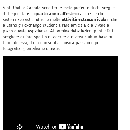
Stati Uniti e Canada sono tra le mete preferite di chi sceglie
di frequentare il
quarto anno all’estero
anche perché i
sistemi scolastici offrono molte
attività extracurriculari
che
aiutano gli exchange student a fare amicizia e a vivere a
pieno questa esperienza. Al termine delle lezioni puoi infatti
scegliere di fare sport o di aderire a diversi club in base ai
tuoi interessi, dalla danza alla musica passando per
fotografia, giornalismo o teatro.