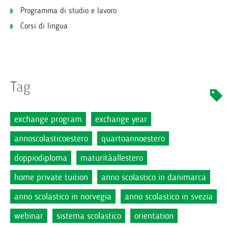
Programma di studio e lavoro
Corsi di lingua
Tag
exchange program
exchange year
annoscolasticoestero
quartoannoestero
doppiodiploma
maturitàallestero
home private tuition
anno scolastico in danimarca
anno scolastico in norvegia
anno scolastico in svezia
webinar
sistema scolastico
orientation