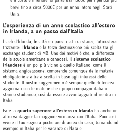
e il costo è inferiore: si parte dai 4500€ per i periodi più
brevi fino a circa 9000€ per un anno intero negli Stati
Uniti.
L’esperienza di un anno scolastico all’estero
in Irlanda, a un passo dall’Italia
I cieli d’Irlanda, le città e i paesi ricchi di storia, l’atmosfera
frizzante: l’
Irlanda
è la terza destinazione più scelta tra gli
exchange student di MB. Uno dei motivi è che, a differenza
delle scuole americane e canadesi, il
sistema scolastico
irlandese
è un po’ più vicino a quello italiano; come il
sistema anglosassone, comprende comunque delle materie
obbligatorie e altre a scelta in base agli interessi dello
studente. Il nostro suggerimento è sempre quello di tenersi
aggiornati con le materie che i propri compagni italiani
stanno studiando, così da essere avvantaggiati al rientro in
Italia.
Fare la
quarta superiore all’estero in Irlanda
ha anche un
altro vantaggio: la maggiore vicinanza con l’Italia. Puoi così
vivere il tuo sogno a poche ore di aereo da casa, tornando ad
esempio in Italia per le vacanze di Natale.