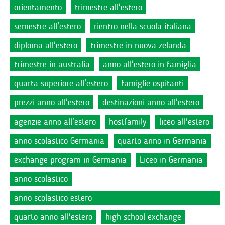
orientamento
trimestre all'estero
semestre all'estero
rientro nella scuola italiana
diploma all'estero
trimestre in nuova zelanda
trimestre in australia
anno all'estero in famiglia
quarta superiore all'estero
famiglie ospitanti
prezzi anno all'estero
destinazioni anno all'estero
agenzie anno all'estero
hostfamily
liceo all'estero
anno scolastico Germania
quarto anno in Germania
exchange program in Germania
Liceo in Germania
anno scolastico
anno scolastico estero
quarto anno all'estero
high school exchange