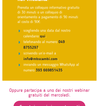
Prenota un colloquio informativo gratuito
di 30 minuti o un colloquio di
orientamento a pagamento di 90 minuti
al costo di 90€:
scegliendo una data dal nostro
calendario
qui
;
telefonando al numero
049
8755297
;
scrivendo un’e-mail a
info@mbscambi.com
;
inviando un messaggio WhatsApp al
numero
393 669851435
.
Oppure partecipa a uno dei nostri webinar
gratuiti del mercoledì.