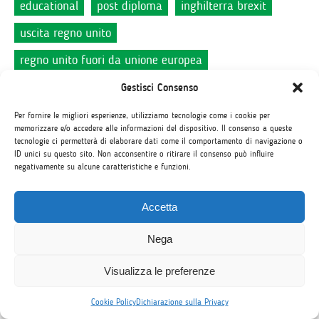
educational
post diploma
inghilterra brexit
uscita regno unito
regno unito fuori da unione europea
anno scolastico a Bournemouth
Gestisci Consenso
anno scolastico in california
Per fornire le migliori esperienze, utilizziamo tecnologie come i cookie per
memorizzare e/o accedere alle informazioni del dispositivo. Il consenso a queste
exchange student in inghilterra
tecnologie ci permetterà di elaborare dati come il comportamento di navigazione o
ID unici su questo sito. Non acconsentire o ritirare il consenso può influire
exchange student a san diego
negativamente su alcune caratteristiche e funzioni.
exchange student a los angeles
Accetta
curiosità sulla california
piatti tipici canadesi
Nega
ringraziamento
mb nelle scuole
1
Visualizza le preferenze
giorno del ringraziamento
exchange student in australia
anno all'estero
Cookie Policy
Dichiarazione sulla Privacy