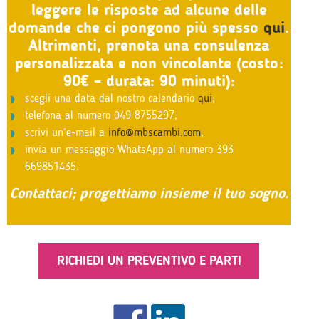
leggere le risposte ad alcune delle
domande che ci pongono più spesso
qui
.
Altrimenti, prenota una consulenza
personalizzata e non vincolante (costo:
90€ – durata: 90 minuti):
scegli una data dal nostro calendario
qui
;
telefona al numero 049 8755297;
scrivi un’e-mail a
info@mbscambi.com
;
invia un messaggio WhatsApp al numero 393
669851435.
Contattaci; progettiamo insieme il tuo sogno.
RICHIEDI UN PREVENTIVO E PARTI