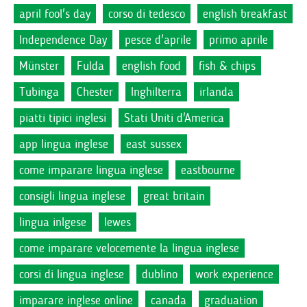
april fool's day
corso di tedesco
english breakfast
Independence Day
pesce d'aprile
primo aprile
Münster
Fulda
english food
fish & chips
Tubinga
Chester
Inghilterra
irlanda
piatti tipici inglesi
Stati Uniti d'America
app lingua inglese
east sussex
come imparare lingua inglese
eastbourne
consigli lingua inglese
great britain
lingua inlgese
lewes
come imparare velocemente la lingua inglese
corsi di lingua inglese
dublino
work experience
imparare inglese online
canada
graduation