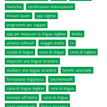
maturità
certificazioni internazionali
trovare lavoro
app inglese
programmi per ragazzi
app per imparare la lingua inglese
londra
attività culturali
viaggio studio
cv
scuola di lingua
corso di lingue
corso di inglese
imparare una lingua straniera
studiare una lingua straniera
benefit aziendale
formazione linguistica
bournemouth
corso di lingua inglese
corsi di lingua
lavorare all'estero
corso di lingua
corso individuale
lingua straniera