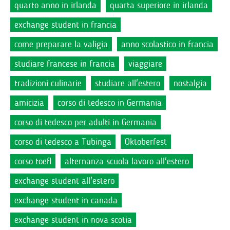
quarto anno in irlanda
quarta superiore in irlanda
exchange student in francia
come preparare la valigia
anno scolastico in francia
studiare francese in francia
viaggiare
tradizioni culinarie
studiare all'estero
nostalgia
amicizia
corso di tedesco in Germania
corso di tedesco per adulti in Germania
corso di tedesco a Tubinga
Oktoberfest
corso toefl
alternanza scuola lavoro all'estero
exchange student all'estero
exchange student in canada
exchange student in nova scotia