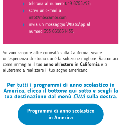
telefona al numero
049 8755297
;
scrivi un’e-mail a
info@mbscambi.com
;
invia un messaggio WhatsApp al
numero
393 669851435
.
Se vuoi scoprire altre curiosità sulla California, vivere
un’esperienza di studio qui è la soluzione migliore. Raccontaci
come immagini il tuo
anno all’estero in California
e ti
aiuteremo a realizzare il tuo sogno americano.
Per tutti i programmi di anno scolastico in
America, clicca il bottone qui sotto e scegli la
tua destinazione dal menù
Città
sulla destra.
Programmi di anno scolastico
in America