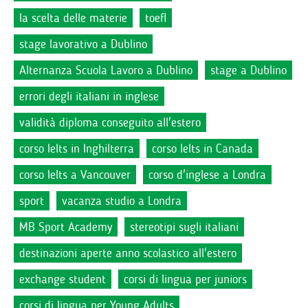
la scelta delle materie
toefl
stage lavorativo a Dublino
Alternanza Scuola Lavoro a Dublino
stage a Dublino
errori degli italiani in inglese
validità diploma conseguito all'estero
corso Ielts in Inghilterra
corso Ielts in Canada
corso Ielts a Vancouver
corso d'inglese a Londra
sport
vacanza studio a Londra
MB Sport Academy
stereotipi sugli italiani
destinazioni aperte anno scolastico all'estero
exchange student
corsi di lingua per juniors
corsi di lingua per Young Adults