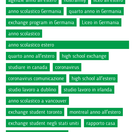
anno scolastico Germania
quarto anno in Germania
exchange program in Germania
Liceo in Germania
anno scolastico
anno scolastico estero
quarto anno all'estero
high school exchange
studiare in canada
coronavirus
coronavirus comunicazione
high school all'estero
studio lavoro a dublino
studio lavoro in irlanda
anno scolastico a vancouver
exchange student toronto
montreal anno all'estero
exchange student negli stati uniti
rapporto casa