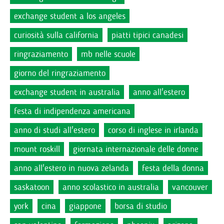
exchange student a los angeles
curiosità sulla california
piatti tipici canadesi
ringraziamento
mb nelle scuole
giorno del ringraziamento
exchange student in australia
anno all'estero
festa di indipendenza americana
anno di studi all'estero
corso di inglese in irlanda
mount roskill
giornata internazionale delle donne
anno all'estero in nuova zelanda
festa della donna
saskatoon
anno scolastico in australia
vancouver
york
cina
giappone
borsa di studio