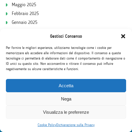
Maggio 2025
Febbraio 2025
Gennaio 2025
Ottobre 2024
Gestisci Consenso
Per fornire le migliori esperienze, utilizziamo tecnologie come i cookie per
memorizzare e/o accedere alle informazioni del dispositivo. Il consenso a queste
tecnologie ci permetterà di elaborare dati come il comportamento di navigazione o
ID unici su questo sito. Non acconsentire o ritirare il consenso può influire
negativamente su alcune caratteristiche e funzioni.
Cosa dicono di noi i nostri clienti
Accetta
Nega
Visualizza le preferenze
Contattaci
Cookie Policy
Dichiarazione sulla Privacy