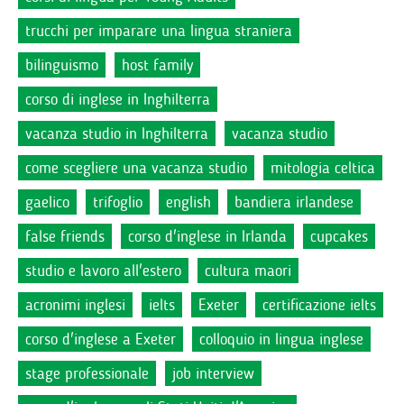
trucchi per imparare una lingua straniera
bilinguismo
host family
corso di inglese in Inghilterra
vacanza studio in Inghilterra
vacanza studio
come scegliere una vacanza studio
mitologia celtica
gaelico
trifoglio
english
bandiera irlandese
false friends
corso d'inglese in Irlanda
cupcakes
studio e lavoro all'estero
cultura maori
acronimi inglesi
ielts
Exeter
certificazione ielts
corso d'inglese a Exeter
colloquio in lingua inglese
stage professionale
job interview