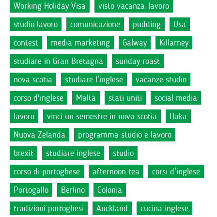
Working Holiday Visa
visto vacanza-lavoro
studio lavoro
comunicazione
pudding
Usa
contest
media marketing
Galway
Killarney
studiare in Gran Bretagna
sunday roast
nova scotia
studiare l'inglese
vacanze studio
corso d'inglese
Malta
stati uniti
social media
lavoro
vinci un semestre in nova scotia
Haka
Nuova Zelanda
programma studio e lavoro
brexit
studiare inglese
studio
corso di portoghese
afternoon tea
corsi d'inglese
Portogallo
Berlino
Colonia
tradizioni portoghesi
Auckland
cucina inglese