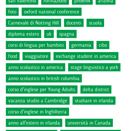
san valentino
formazione
phoenix
arizona
foto
oxford national conference
Carnevale di Notting Hill
docenti
scuola
diploma estero
uk
spagna
corsi di lingua per bambini
germania
cibo
food
viaggiatore
exchange student in america
anno scolastico in america
stage linguistico a york
anno scolastico in british columbia
corso d'inglese per Young Adults
delta district
vacanza studio a Cambridge
studiare in irlanda
corso d'inglese in Inghilterra
anno all'estero in irlanda
università in Canada