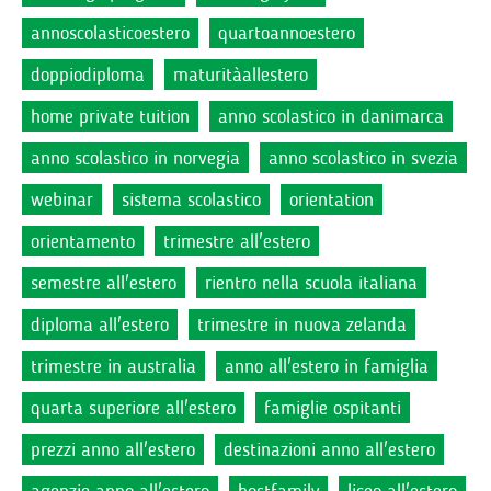
annoscolasticoestero
quartoannoestero
doppiodiploma
maturitàallestero
home private tuition
anno scolastico in danimarca
anno scolastico in norvegia
anno scolastico in svezia
webinar
sistema scolastico
orientation
orientamento
trimestre all'estero
semestre all'estero
rientro nella scuola italiana
diploma all'estero
trimestre in nuova zelanda
trimestre in australia
anno all'estero in famiglia
quarta superiore all'estero
famiglie ospitanti
prezzi anno all'estero
destinazioni anno all'estero
agenzie anno all'estero
hostfamily
liceo all'estero