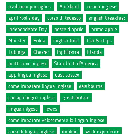
tradizioni portoghesi
Auckland
cucina inglese
april fool's day
corso di tedesco
english breakfast
Independence Day
pesce d'aprile
primo aprile
Münster
Fulda
english food
fish & chips
Tubinga
Chester
Inghilterra
irlanda
piatti tipici inglesi
Stati Uniti d'America
app lingua inglese
east sussex
come imparare lingua inglese
eastbourne
consigli lingua inglese
great britain
lingua inlgese
lewes
come imparare velocemente la lingua inglese
corsi di lingua inglese
dublino
work experience