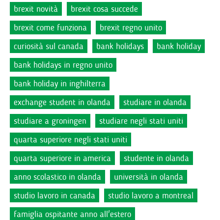
brexit novità
brexit cosa succede
brexit come funziona
brexit regno unito
curiosità sul canada
bank holidays
bank holiday
bank holidays in regno unito
bank holiday in inghilterra
exchange student in olanda
studiare in olanda
studiare a groningen
studiare negli stati uniti
quarta superiore negli stati uniti
quarta superiore in america
studente in olanda
anno scolastico in olanda
università in olanda
studio lavoro in canada
studio lavoro a montreal
famiglia ospitante anno all'estero