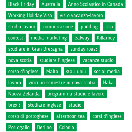
Black Friday
Australia
Anno Scolastico in Canada
Working Holiday Visa
visto vacanza-lavoro
studio lavoro
comunicazione
pudding
Usa
contest
media marketing
Galway
Killarney
studiare in Gran Bretagna
sunday roast
nova scotia
studiare l'inglese
vacanze studio
corso d'inglese
Malta
stati uniti
social media
lavoro
vinci un semestre in nova scotia
Haka
Nuova Zelanda
programma studio e lavoro
brexit
studiare inglese
studio
corso di portoghese
afternoon tea
corsi d'inglese
Portogallo
Berlino
Colonia