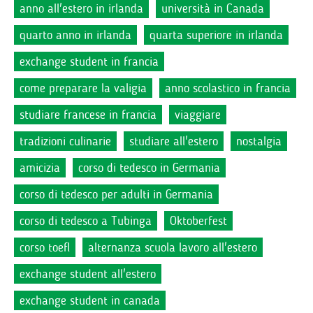
anno all'estero in irlanda
università in Canada
quarto anno in irlanda
quarta superiore in irlanda
exchange student in francia
come preparare la valigia
anno scolastico in francia
studiare francese in francia
viaggiare
tradizioni culinarie
studiare all'estero
nostalgia
amicizia
corso di tedesco in Germania
corso di tedesco per adulti in Germania
corso di tedesco a Tubinga
Oktoberfest
corso toefl
alternanza scuola lavoro all'estero
exchange student all'estero
exchange student in canada