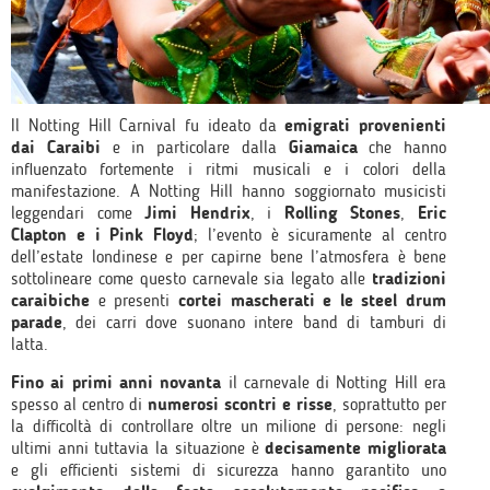
Il Notting Hill Carnival fu ideato da
emigrati provenienti
dai Caraibi
e in particolare dalla
Giamaica
che hanno
influenzato fortemente i ritmi musicali e i colori della
manifestazione. A Notting Hill hanno soggiornato musicisti
leggendari come
Jimi Hendrix
, i
Rolling Stones
,
Eric
Clapton e i Pink Floyd
; l’evento è sicuramente al centro
dell’estate londinese e per capirne bene l’atmosfera è bene
sottolineare come questo carnevale sia legato alle
tradizioni
caraibiche
e presenti
cortei mascherati e le steel drum
parade
, dei carri dove suonano intere band di tamburi di
latta.
Fino ai primi anni novanta
il carnevale di Notting Hill era
spesso al centro di
numerosi scontri e risse
, soprattutto per
la difficoltà di controllare oltre un milione di persone: negli
ultimi anni tuttavia la situazione è
decisamente migliorata
e gli efficienti sistemi di sicurezza hanno garantito uno