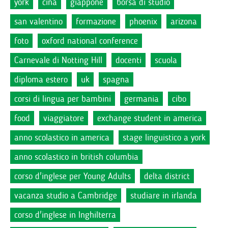
york
cina
giappone
borsa di studio
san valentino
formazione
phoenix
arizona
foto
oxford national conference
Carnevale di Notting Hill
docenti
scuola
diploma estero
uk
spagna
corsi di lingua per bambini
germania
cibo
food
viaggiatore
exchange student in america
anno scolastico in america
stage linguistico a york
anno scolastico in british columbia
corso d'inglese per Young Adults
delta district
vacanza studio a Cambridge
studiare in irlanda
corso d'inglese in Inghilterra