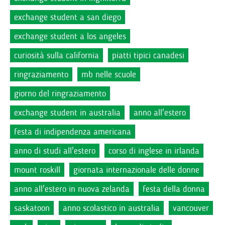
exchange student a san diego
exchange student a los angeles
curiosità sulla california
piatti tipici canadesi
ringraziamento
mb nelle scuole
giorno del ringraziamento
exchange student in australia
anno all'estero
festa di indipendenza americana
anno di studi all'estero
corso di inglese in irlanda
mount roskill
giornata internazionale delle donne
anno all'estero in nuova zelanda
festa della donna
saskatoon
anno scolastico in australia
vancouver