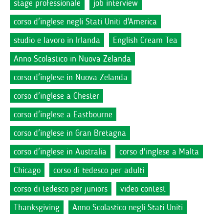
stage professionale
job interview
corso d'inglese negli Stati Uniti d'America
studio e lavoro in Irlanda
English Cream Tea
Anno Scolastico in Nuova Zelanda
corso d'inglese in Nuova Zelanda
corso d'inglese a Chester
corso d'inglese a Eastbourne
corso d'inglese in Gran Bretagna
corso d'inglese in Australia
corso d'inglese a Malta
Chicago
corso di tedesco per adulti
corso di tedesco per juniors
video contest
Thanksgiving
Anno Scolastico negli Stati Uniti