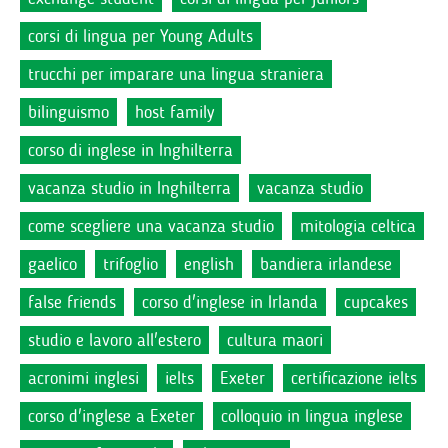
corsi di lingua per Young Adults
trucchi per imparare una lingua straniera
bilinguismo
host family
corso di inglese in Inghilterra
vacanza studio in Inghilterra
vacanza studio
come scegliere una vacanza studio
mitologia celtica
gaelico
trifoglio
english
bandiera irlandese
false friends
corso d'inglese in Irlanda
cupcakes
studio e lavoro all'estero
cultura maori
acronimi inglesi
ielts
Exeter
certificazione ielts
corso d'inglese a Exeter
colloquio in lingua inglese