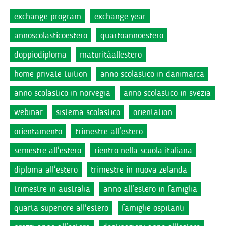
exchange program
exchange year
annoscolasticoestero
quartoannoestero
doppiodiploma
maturitàallestero
home private tuition
anno scolastico in danimarca
anno scolastico in norvegia
anno scolastico in svezia
webinar
sistema scolastico
orientation
orientamento
trimestre all'estero
semestre all'estero
rientro nella scuola italiana
diploma all'estero
trimestre in nuova zelanda
trimestre in australia
anno all'estero in famiglia
quarta superiore all'estero
famiglie ospitanti