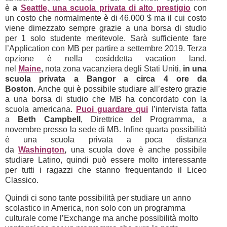
è
a
Seattle, una scuola privata di alto prestigio
con
un costo che normalmente è di 46.000 $ ma il cui costo
viene dimezzato sempre grazie a una borsa di studio
per 1 solo studente meritevole. Sarà sufficiente fare
l’Application con MB per partire a settembre 2019. Terza
opzione è nella cosiddetta vacation land,
nel
Maine
,
nota zona vacanziera degli Stati Uniti,
in una
scuola privata a Bangor a circa 4 ore da
Boston.
Anche qui è possibile studiare all’estero grazie
a una borsa di studio che MB ha concordato con la
scuola americana.
Puoi guardare qui
l’intervista fatta
a
Beth Campbell
, Direttrice del Programma, a
novembre presso la sede di MB. Infine quarta possibilità
è una scuola privata a poca distanza
da
Washington
,
una scuola dove è anche possibile
studiare Latino, quindi può essere molto interessante
per tutti i ragazzi che stanno frequentando il Liceo
Classico.
Quindi ci sono tante possibilità per studiare un anno
scolastico in America, non solo con un programma
culturale come l’Exchange ma anche possibilità molto