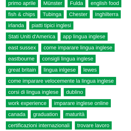
primo aprile
Münster
Fulda
english food
fish & chips
Tubinga
Chester
Inghilterra
irlanda
piatti tipici inglesi
Stati Uniti d'America
app lingua inglese
east sussex
come imparare lingua inglese
eastbourne
consigli lingua inglese
great britain
lingua inlgese
lewes
come imparare velocemente la lingua inglese
corsi di lingua inglese
dublino
work experience
imparare inglese online
canada
graduation
maturità
certificazioni internazionali
trovare lavoro