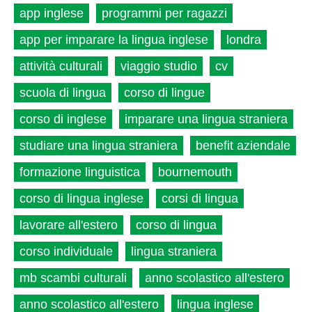
app inglese
programmi per ragazzi
app per imparare la lingua inglese
londra
attività culturali
viaggio studio
cv
scuola di lingua
corso di lingue
corso di inglese
imparare una lingua straniera
studiare una lingua straniera
benefit aziendale
formazione linguistica
bournemouth
corso di lingua inglese
corsi di lingua
lavorare all'estero
corso di lingua
corso individuale
lingua straniera
mb scambi culturali
anno scolastico all'estero
anno scolastico all'estero
lingua inglese