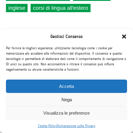
inglese
corsi di lingua all'estero
Gestisci Consenso
Archivio
Per fornire le migliori esperienze, utilizziamo tecnologie come i cookie per
memorizzare e/o accedere alle informazioni del dispositivo. Il consenso a queste
Luglio 2026
tecnologie ci permetterà di elaborare dati come il comportamento di navigazione o
ID unici su questo sito. Non acconsentire o ritirare il consenso può influire
Giugno 2026
negativamente su alcune caratteristiche e funzioni.
Maggio 2026
Aprile 2026
Accetta
Gennaio 2026
Nega
Ottobre 2025
Maggio 2025
Visualizza le preferenze
Febbraio 2025
Cookie Policy
Dichiarazione sulla Privacy
Gennaio 2025