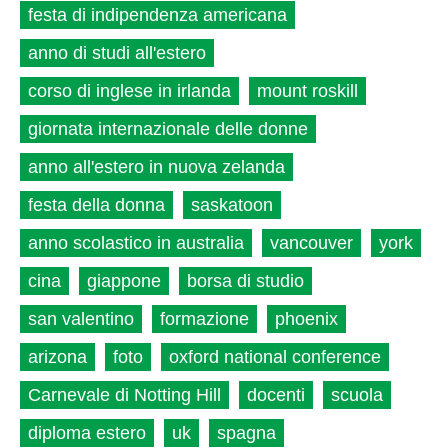
festa di indipendenza americana
anno di studi all'estero
corso di inglese in irlanda
mount roskill
giornata internazionale delle donne
anno all'estero in nuova zelanda
festa della donna
saskatoon
anno scolastico in australia
vancouver
york
cina
giappone
borsa di studio
san valentino
formazione
phoenix
arizona
foto
oxford national conference
Carnevale di Notting Hill
docenti
scuola
diploma estero
uk
spagna