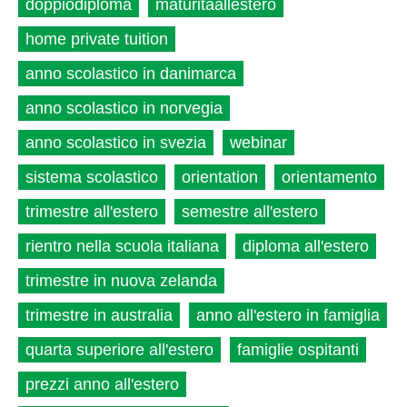
doppiodiploma
maturitàallestero
home private tuition
anno scolastico in danimarca
anno scolastico in norvegia
anno scolastico in svezia
webinar
sistema scolastico
orientation
orientamento
trimestre all'estero
semestre all'estero
rientro nella scuola italiana
diploma all'estero
trimestre in nuova zelanda
trimestre in australia
anno all'estero in famiglia
quarta superiore all'estero
famiglie ospitanti
prezzi anno all'estero