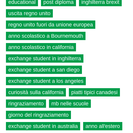
educational
post diploma
inghilterra brexit
uscita regno unito
regno unito fuori da unione europea
anno scolastico a Bournemouth
anno scolastico in california
exchange student in inghilterra
exchange student a san diego
exchange student a los angeles
curiosità sulla california
piatti tipici canadesi
ringraziamento
mb nelle scuole
giorno del ringraziamento
exchange student in australia
anno all'estero