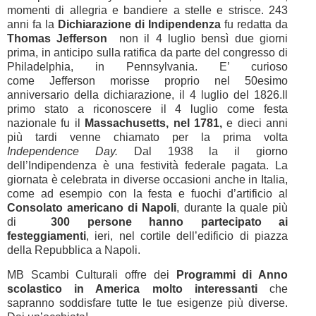
momenti di allegria e bandiere a stelle e strisce. 243
anni fa la
Dichiarazione di Indipendenza
fu redatta da
Thomas Jefferson
non il 4 luglio bensì due giorni
prima, in anticipo sulla ratifica da parte del congresso di
Philadelphia, in Pennsylvania. E’ curioso
come Jefferson morisse proprio nel 50esimo
anniversario della dichiarazione, il 4 luglio del 1826.Il
primo stato a riconoscere il 4 luglio come festa
nazionale fu il
Massachusetts, nel 1781,
e dieci anni
più tardi venne chiamato per la prima volta
Independence Day.
Dal 1938 la il giorno
dell’Indipendenza è una festività federale pagata. La
giornata è celebrata in diverse occasioni anche in Italia,
come ad esempio con la festa e fuochi d’artificio al
Consolato americano di Napoli
, durante la quale più
di
300 persone hanno partecipato ai
festeggiamenti
,
ieri, nel cortile dell’edificio di piazza
della Repubblica a Napoli.
MB Scambi Culturali offre dei
Programmi di Anno
scolastico in America molto interessanti
che
sapranno soddisfare tutte le tue esigenze più diverse.