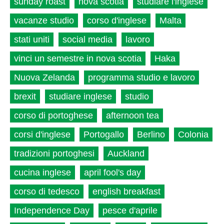
sunday roast
nova scotia
studiare l'inglese
vacanze studio
corso d'inglese
Malta
stati uniti
social media
lavoro
vinci un semestre in nova scotia
Haka
Nuova Zelanda
programma studio e lavoro
brexit
studiare inglese
studio
corso di portoghese
afternoon tea
corsi d'inglese
Portogallo
Berlino
Colonia
tradizioni portoghesi
Auckland
cucina inglese
april fool's day
corso di tedesco
english breakfast
Independence Day
pesce d'aprile