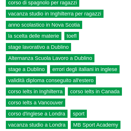
corso di spagnolo per ragazzi
vacanza studio in Inghilterra per ragazzi
anno scolastico in Nova Scotia
la scelta delle materie
toefl
stage lavorativo a Dublino
Alternanza Scuola Lavoro a Dublino
stage a Dublino
errori degli italiani in inglese
validità diploma conseguito all'estero
corso Ielts in Inghilterra
corso Ielts in Canada
corso Ielts a Vancouver
corso d'inglese a Londra
sport
vacanza studio a Londra
MB Sport Academy