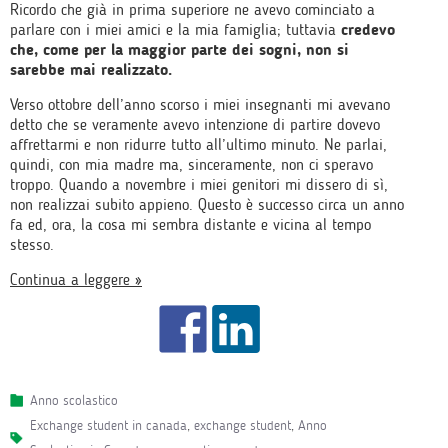
Ricordo​ ​che​ ​già​ ​in​ ​prima​ ​superiore​ ​ne​ ​avevo cominciato​ ​a​ ​
parlare​ ​con​ ​i​ ​miei​ ​amici​ ​e​ ​la​ ​mia​ ​famiglia; ​tuttavia​
​credevo​ ​
che,​ ​come​ ​per la​ ​maggior parte​ ​dei​ ​sogni,​ ​non​ ​si​ ​
sarebbe​ mai ​realizzato.
Verso ottobre dell’anno scorso​ ​i​ ​miei​ ​insegnanti​ ​mi avevano
detto ​che​ ​se​ ​veramente​ ​avevo intenzione​ ​di​ ​partire​ ​dovevo​ ​
affrettarmi ​e​ ​non​ ​ridurre​ ​tutto​ ​all’ultimo​ ​minuto. Ne​ ​parlai,​ ​
quindi,​ ​con​ ​mia​ ​madre​ ​ma,​ ​sinceramente,​ ​non​ ​ci​ ​speravo​ ​​
troppo. Quando a novembre ​i​ ​miei​ ​genitori​ ​mi dissero​ ​di sì, ​
non​ ​realizzai​ subito appieno. Questo​ ​è​ ​successo​ ​circa​ ​un​ ​anno​
​fa​ ​ed, ora, ​la​ ​cosa​ ​mi​ ​sembra​ ​distante​ ​e​ ​vicina​ ​al​ ​tempo​ ​
stesso.
Continua a leggere »
Anno scolastico
exchange student in canada
,
exchange student
,
Anno