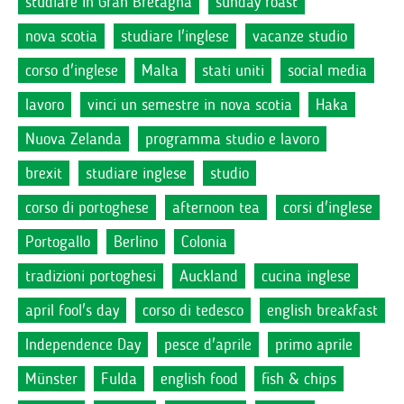
studiare in Gran Bretagna
sunday roast
nova scotia
studiare l'inglese
vacanze studio
corso d'inglese
Malta
stati uniti
social media
lavoro
vinci un semestre in nova scotia
Haka
Nuova Zelanda
programma studio e lavoro
brexit
studiare inglese
studio
corso di portoghese
afternoon tea
corsi d'inglese
Portogallo
Berlino
Colonia
tradizioni portoghesi
Auckland
cucina inglese
april fool's day
corso di tedesco
english breakfast
Independence Day
pesce d'aprile
primo aprile
Münster
Fulda
english food
fish & chips