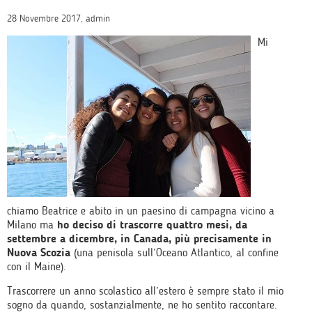
28 Novembre 2017, admin
Mi​ ​
chiamo​ ​Beatrice​ ​e​ ​abito​ ​in​ ​un​ ​paesino​ ​di​ ​campagna​ ​vicino​ ​a​ ​
Milano​ ​ma​
​ho​ ​deciso​ ​di trascorre​ ​quattro​ ​mesi,​ ​da​ ​
settembre​ ​a​ ​dicembre,​ ​in​ ​Canada,​ ​più​ ​precisamente​ ​in​ ​
Nuova Scozia​
​(una​ ​penisola​ ​sull’Oceano​ ​Atlantico,​ ​al​ ​confine​ ​
con​ ​il​ ​Maine).
Trascorre​re ​un​ ​anno​ ​scolastico​ ​all’estero​ ​è​ ​sempre​ ​stato​ ​il​ ​mio​
​sogno​ ​da​ ​quando, sostanzialmente,​ ​ne​ ​ho​ ​sentito​ ​raccontare.​ ​