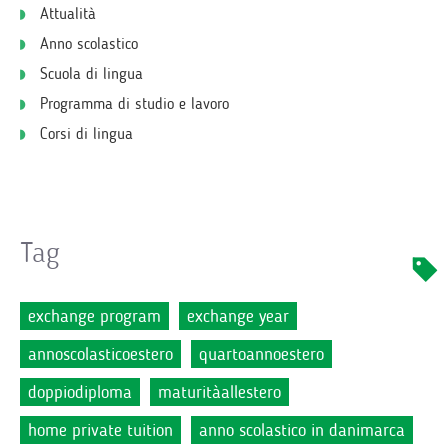
Attualità
Anno scolastico
Scuola di lingua
Programma di studio e lavoro
Corsi di lingua
Tag
exchange program
exchange year
annoscolasticoestero
quartoannoestero
doppiodiploma
maturitàallestero
home private tuition
anno scolastico in danimarca