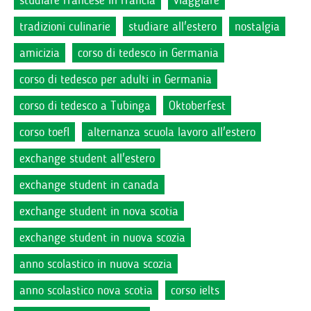
studiare francese in francia
viaggiare
tradizioni culinarie
studiare all'estero
nostalgia
amicizia
corso di tedesco in Germania
corso di tedesco per adulti in Germania
corso di tedesco a Tubinga
Oktoberfest
corso toefl
alternanza scuola lavoro all'estero
exchange student all'estero
exchange student in canada
exchange student in nova scotia
exchange student in nuova scozia
anno scolastico in nuova scozia
anno scolastico nova scotia
corso ielts