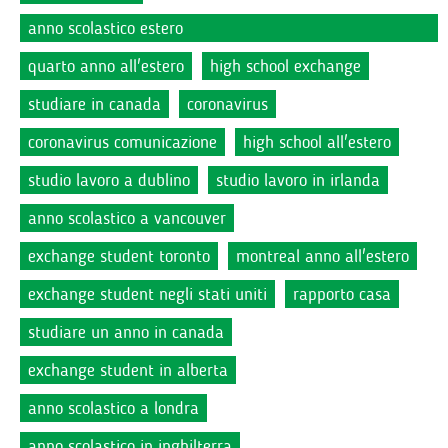
anno scolastico estero
quarto anno all'estero
high school exchange
studiare in canada
coronavirus
coronavirus comunicazione
high school all'estero
studio lavoro a dublino
studio lavoro in irlanda
anno scolastico a vancouver
exchange student toronto
montreal anno all'estero
exchange student negli stati uniti
rapporto casa
studiare un anno in canada
exchange student in alberta
anno scolastico a londra
anno scolastico in inghilterra