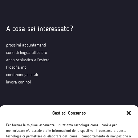
A cosa sei interessato?
prossimi appuntamenti
corsi di lingua all’estero
anno scolastico all’estero
filosofia mb
condizioni generali
lavora con noi
Seguici su
Gestisci Consenso
Per fornire le migliori esperienze, utilizziamo tecnologie come i cookie per
memorizzare e/o accedere alle informazioni del dispositivo. Il consenso a queste
tecnologie ci permetterà di elaborare dati come il comportamento di navigazione o