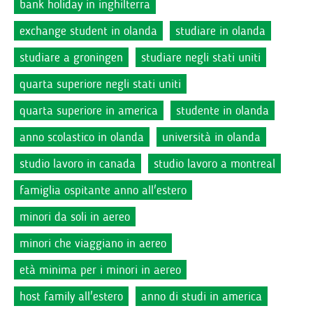
bank holiday in inghilterra
exchange student in olanda
studiare in olanda
studiare a groningen
studiare negli stati uniti
quarta superiore negli stati uniti
quarta superiore in america
studente in olanda
anno scolastico in olanda
università in olanda
studio lavoro in canada
studio lavoro a montreal
famiglia ospitante anno all'estero
minori da soli in aereo
minori che viaggiano in aereo
età minima per i minori in aereo
host family all'estero
anno di studi in america