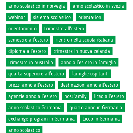
anno scolastico in norvegia
anno scolastico in svezia
webinar
sistema scolastico
orientation
orientamento
trimestre all'estero
semestre all'estero
rientro nella scuola italiana
diploma all'estero
trimestre in nuova zelanda
trimestre in australia
anno all'estero in famiglia
quarta superiore all'estero
famiglie ospitanti
prezzi anno all'estero
destinazioni anno all'estero
agenzie anno all'estero
hostfamily
liceo all'estero
anno scolastico Germania
quarto anno in Germania
exchange program in Germania
Liceo in Germania
anno scolastico