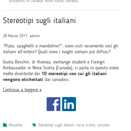
Scolastico in Canada
,
nova scotia
,
canada
.
Stereotipi sugli italiani
28 Marzo 2017, admin
“Pizza, spaghetti e mandolino?”, sono visti veramente così gli
italiani all’estero? Quali sono i luoghi comuni più diffusi?
Giulia Beschin, di Vicenza, exchange student e Foreign
Ambassador in Nova Scotia (Canada), ci parla in questo video
molto divertente dei
10 stereotipi con cui gli italiani
vengono etichettati
dai canadesi.
Continua a leggere »
Attualità
stereotipi sugli italiani
,
nova scotia
,
canada
.