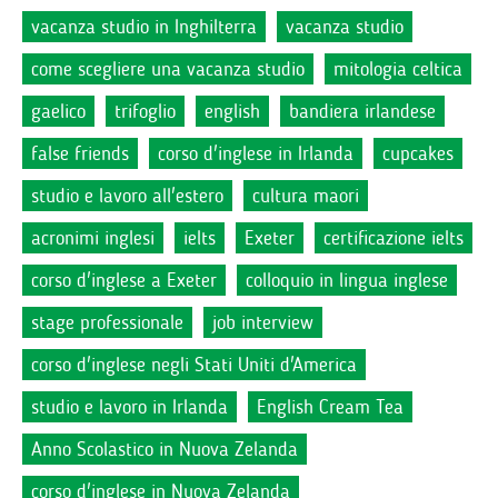
vacanza studio in Inghilterra
vacanza studio
come scegliere una vacanza studio
mitologia celtica
gaelico
trifoglio
english
bandiera irlandese
false friends
corso d'inglese in Irlanda
cupcakes
studio e lavoro all'estero
cultura maori
acronimi inglesi
ielts
Exeter
certificazione ielts
corso d'inglese a Exeter
colloquio in lingua inglese
stage professionale
job interview
corso d'inglese negli Stati Uniti d'America
studio e lavoro in Irlanda
English Cream Tea
Anno Scolastico in Nuova Zelanda
corso d'inglese in Nuova Zelanda