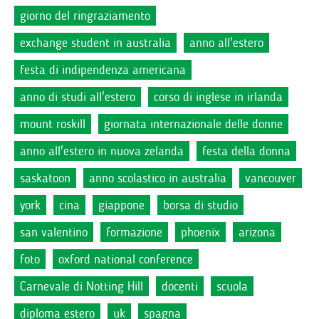
giorno del ringraziamento
exchange student in australia
anno all'estero
festa di indipendenza americana
anno di studi all'estero
corso di inglese in irlanda
mount roskill
giornata internazionale delle donne
anno all'estero in nuova zelanda
festa della donna
saskatoon
anno scolastico in australia
vancouver
york
cina
giappone
borsa di studio
san valentino
formazione
phoenix
arizona
foto
oxford national conference
Carnevale di Notting Hill
docenti
scuola
diploma estero
uk
spagna