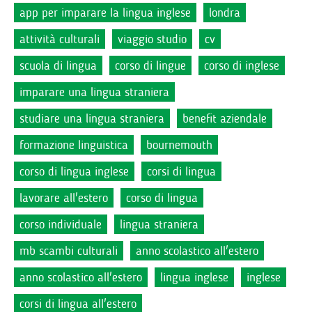
app per imparare la lingua inglese
londra
attività culturali
viaggio studio
cv
scuola di lingua
corso di lingue
corso di inglese
imparare una lingua straniera
studiare una lingua straniera
benefit aziendale
formazione linguistica
bournemouth
corso di lingua inglese
corsi di lingua
lavorare all'estero
corso di lingua
corso individuale
lingua straniera
mb scambi culturali
anno scolastico all'estero
anno scolastico all'estero
lingua inglese
inglese
corsi di lingua all'estero