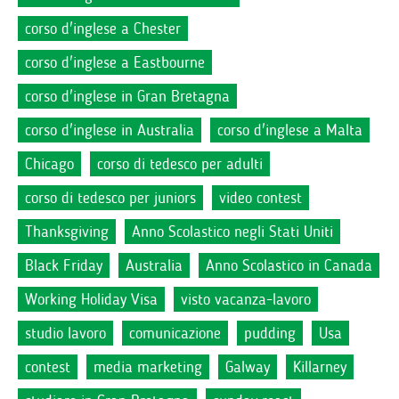
corso d'inglese a Chester
corso d'inglese a Eastbourne
corso d'inglese in Gran Bretagna
corso d'inglese in Australia
corso d'inglese a Malta
Chicago
corso di tedesco per adulti
corso di tedesco per juniors
video contest
Thanksgiving
Anno Scolastico negli Stati Uniti
Black Friday
Australia
Anno Scolastico in Canada
Working Holiday Visa
visto vacanza-lavoro
studio lavoro
comunicazione
pudding
Usa
contest
media marketing
Galway
Killarney