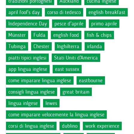
tradizioni portoghesi
Auckland
cucina inglese
april fool's day
corso di tedesco
english breakfast
Independence Day
pesce d'aprile
primo aprile
Münster
Fulda
english food
fish & chips
Tubinga
Chester
Inghilterra
irlanda
piatti tipici inglesi
Stati Uniti d'America
app lingua inglese
east sussex
come imparare lingua inglese
eastbourne
consigli lingua inglese
great britain
lingua inlgese
lewes
come imparare velocemente la lingua inglese
corsi di lingua inglese
dublino
work experience