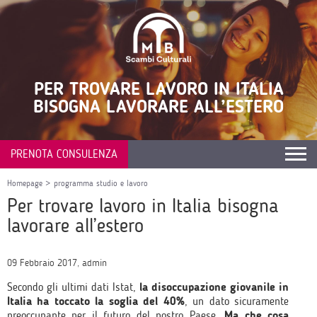
PER TROVARE LAVORO IN ITALIA
BISOGNA LAVORARE ALL’ESTERO
PRENOTA CONSULENZA
Homepage
>
programma studio e lavoro
Per trovare lavoro in Italia bisogna
lavorare all’estero
09 Febbraio 2017, admin
Secondo gli ultimi dati Istat,
la disoccupazione giovanile in
Italia ha toccato la soglia del 40%
, un dato sicuramente
preoccupante per il futuro del nostro Paese.
Ma che cosa