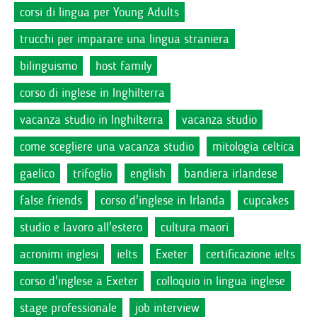
corsi di lingua per Young Adults
trucchi per imparare una lingua straniera
bilinguismo
host family
corso di inglese in Inghilterra
vacanza studio in Inghilterra
vacanza studio
come scegliere una vacanza studio
mitologia celtica
gaelico
trifoglio
english
bandiera irlandese
false friends
corso d'inglese in Irlanda
cupcakes
studio e lavoro all'estero
cultura maori
acronimi inglesi
ielts
Exeter
certificazione ielts
corso d'inglese a Exeter
colloquio in lingua inglese
stage professionale
job interview