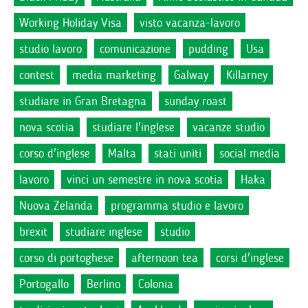
Working Holiday Visa
visto vacanza-lavoro
studio lavoro
comunicazione
pudding
Usa
contest
media marketing
Galway
Killarney
studiare in Gran Bretagna
sunday roast
nova scotia
studiare l'inglese
vacanze studio
corso d'inglese
Malta
stati uniti
social media
lavoro
vinci un semestre in nova scotia
Haka
Nuova Zelanda
programma studio e lavoro
brexit
studiare inglese
studio
corso di portoghese
afternoon tea
corsi d'inglese
Portogallo
Berlino
Colonia