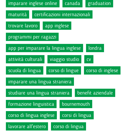
imparare inglese online
canada
graduation
maturità
certificazioni internazionali
trovare lavoro
app inglese
programmi per ragazzi
app per imparare la lingua inglese
londra
attività culturali
viaggio studio
cv
scuola di lingua
corso di lingue
corso di inglese
imparare una lingua straniera
studiare una lingua straniera
benefit aziendale
formazione linguistica
bournemouth
corso di lingua inglese
corsi di lingua
lavorare all'estero
corso di lingua