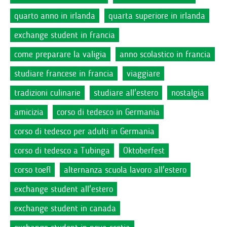
quarto anno in irlanda
quarta superiore in irlanda
exchange student in francia
come preparare la valigia
anno scolastico in francia
studiare francese in francia
viaggiare
tradizioni culinarie
studiare all'estero
nostalgia
amicizia
corso di tedesco in Germania
corso di tedesco per adulti in Germania
corso di tedesco a Tubinga
Oktoberfest
corso toefl
alternanza scuola lavoro all'estero
exchange student all'estero
exchange student in canada