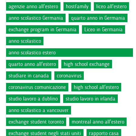
agenzie anno all'estero
hostfamily
liceo all'estero
anno scolastico Germania
quarto anno in Germania
exchange program in Germania
Liceo in Germania
anno scolastico
anno scolastico estero
quarto anno all'estero
high school exchange
studiare in canada
coronavirus
coronavirus comunicazione
high school all'estero
studio lavoro a dublino
studio lavoro in irlanda
anno scolastico a vancouver
exchange student toronto
montreal anno all'estero
exchange student negli stati uniti
rapporto casa