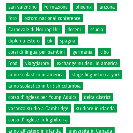
san valentino
formazione
phoenix
arizona
foto
oxford national conference
Carnevale di Notting Hill
docenti
scuola
diploma estero
uk
spagna
corsi di lingua per bambini
germania
cibo
food
viaggiatore
exchange student in america
anno scolastico in america
stage linguistico a york
anno scolastico in british columbia
corso d'inglese per Young Adults
delta district
vacanza studio a Cambridge
studiare in irlanda
corso d'inglese in Inghilterra
anno all'estero in irlanda
università in Canada