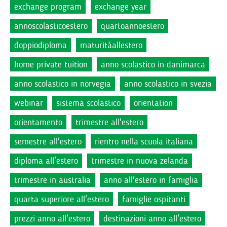
exchange program
exchange year
annoscolasticoestero
quartoannoestero
doppiodiploma
maturitàallestero
home private tuition
anno scolastico in danimarca
anno scolastico in norvegia
anno scolastico in svezia
webinar
sistema scolastico
orientation
orientamento
trimestre all'estero
semestre all'estero
rientro nella scuola italiana
diploma all'estero
trimestre in nuova zelanda
trimestre in australia
anno all'estero in famiglia
quarta superiore all'estero
famiglie ospitanti
prezzi anno all'estero
destinazioni anno all'estero