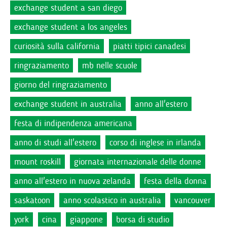
exchange student a san diego
exchange student a los angeles
curiosità sulla california
piatti tipici canadesi
ringraziamento
mb nelle scuole
giorno del ringraziamento
exchange student in australia
anno all'estero
festa di indipendenza americana
anno di studi all'estero
corso di inglese in irlanda
mount roskill
giornata internazionale delle donne
anno all'estero in nuova zelanda
festa della donna
saskatoon
anno scolastico in australia
vancouver
york
cina
giappone
borsa di studio