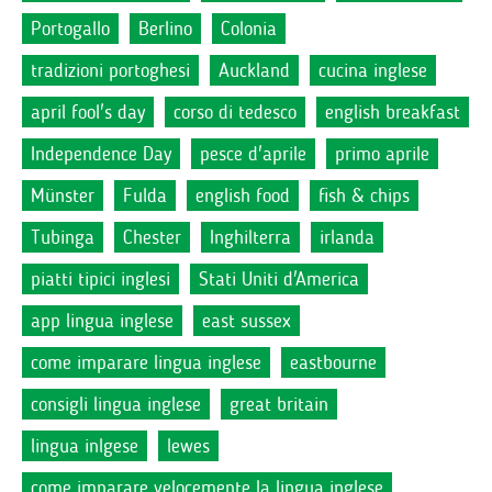
Portogallo
Berlino
Colonia
tradizioni portoghesi
Auckland
cucina inglese
april fool's day
corso di tedesco
english breakfast
Independence Day
pesce d'aprile
primo aprile
Münster
Fulda
english food
fish & chips
Tubinga
Chester
Inghilterra
irlanda
piatti tipici inglesi
Stati Uniti d'America
app lingua inglese
east sussex
come imparare lingua inglese
eastbourne
consigli lingua inglese
great britain
lingua inlgese
lewes
come imparare velocemente la lingua inglese