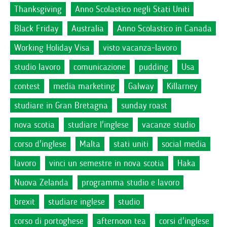
Thanksgiving
Anno Scolastico negli Stati Uniti
Black Friday
Australia
Anno Scolastico in Canada
Working Holiday Visa
visto vacanza-lavoro
studio lavoro
comunicazione
pudding
Usa
contest
media marketing
Galway
Killarney
studiare in Gran Bretagna
sunday roast
nova scotia
studiare l'inglese
vacanze studio
corso d'inglese
Malta
stati uniti
social media
lavoro
vinci un semestre in nova scotia
Haka
Nuova Zelanda
programma studio e lavoro
brexit
studiare inglese
studio
corso di portoghese
afternoon tea
corsi d'inglese