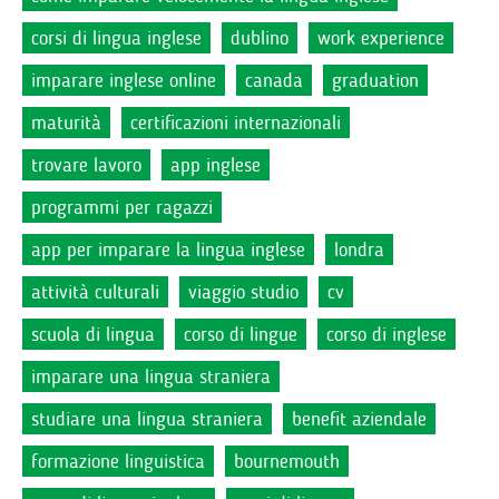
corsi di lingua inglese
dublino
work experience
imparare inglese online
canada
graduation
maturità
certificazioni internazionali
trovare lavoro
app inglese
programmi per ragazzi
app per imparare la lingua inglese
londra
attività culturali
viaggio studio
cv
scuola di lingua
corso di lingue
corso di inglese
imparare una lingua straniera
studiare una lingua straniera
benefit aziendale
formazione linguistica
bournemouth