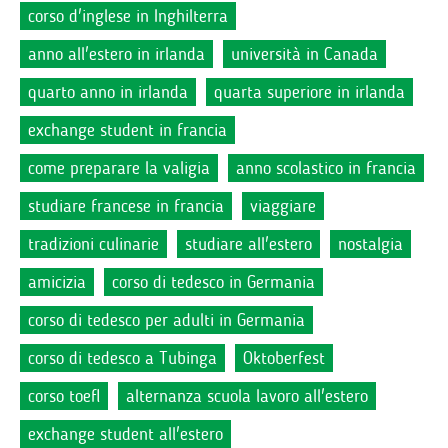
corso d'inglese in Inghilterra
anno all'estero in irlanda
università in Canada
quarto anno in irlanda
quarta superiore in irlanda
exchange student in francia
come preparare la valigia
anno scolastico in francia
studiare francese in francia
viaggiare
tradizioni culinarie
studiare all'estero
nostalgia
amicizia
corso di tedesco in Germania
corso di tedesco per adulti in Germania
corso di tedesco a Tubinga
Oktoberfest
corso toefl
alternanza scuola lavoro all'estero
exchange student all'estero