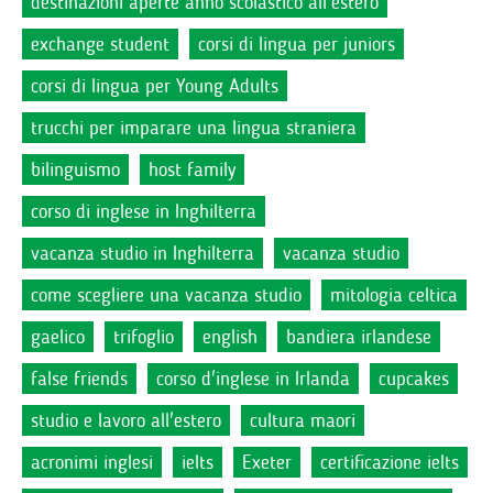
destinazioni aperte anno scolastico all'estero
exchange student
corsi di lingua per juniors
corsi di lingua per Young Adults
trucchi per imparare una lingua straniera
bilinguismo
host family
corso di inglese in Inghilterra
vacanza studio in Inghilterra
vacanza studio
come scegliere una vacanza studio
mitologia celtica
gaelico
trifoglio
english
bandiera irlandese
false friends
corso d'inglese in Irlanda
cupcakes
studio e lavoro all'estero
cultura maori
acronimi inglesi
ielts
Exeter
certificazione ielts