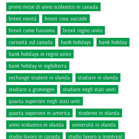
primo mese di anno scolastico in canada
brexit novità
brexit cosa succede
brexit come funziona
brexit regno unito
curiosità sul canada
bank holidays
bank holiday
bank holidays in regno unito
bank holiday in inghilterra
exchange student in olanda
studiare in olanda
studiare a groningen
studiare negli stati uniti
quarta superiore negli stati uniti
quarta superiore in america
studente in olanda
anno scolastico in olanda
università in olanda
studio lavoro in canada
studio lavoro a montreal