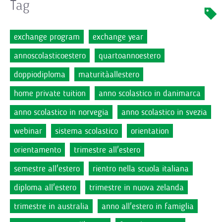
Tag
exchange program
exchange year
annoscolasticoestero
quartoannoestero
doppiodiploma
maturitàallestero
home private tuition
anno scolastico in danimarca
anno scolastico in norvegia
anno scolastico in svezia
webinar
sistema scolastico
orientation
orientamento
trimestre all'estero
semestre all'estero
rientro nella scuola italiana
diploma all'estero
trimestre in nuova zelanda
trimestre in australia
anno all'estero in famiglia