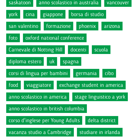
saskatoon
anno scolastico in australia
vancouver
york
cina
giappone
borsa di studio
san valentino
formazione
phoenix
arizona
foto
oxford national conference
Carnevale di Notting Hill
docenti
scuola
diploma estero
uk
spagna
corsi di lingua per bambini
germania
cibo
food
viaggiatore
exchange student in america
anno scolastico in america
stage linguistico a york
anno scolastico in british columbia
corso d'inglese per Young Adults
delta district
vacanza studio a Cambridge
studiare in irlanda