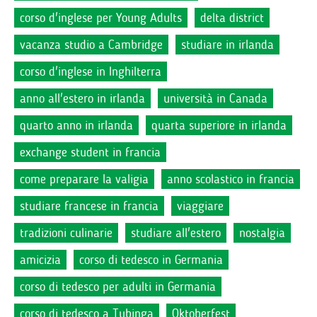
corso d'inglese per Young Adults
delta district
vacanza studio a Cambridge
studiare in irlanda
corso d'inglese in Inghilterra
anno all'estero in irlanda
università in Canada
quarto anno in irlanda
quarta superiore in irlanda
exchange student in francia
come preparare la valigia
anno scolastico in francia
studiare francese in francia
viaggiare
tradizioni culinarie
studiare all'estero
nostalgia
amicizia
corso di tedesco in Germania
corso di tedesco per adulti in Germania
corso di tedesco a Tubinga
Oktoberfest