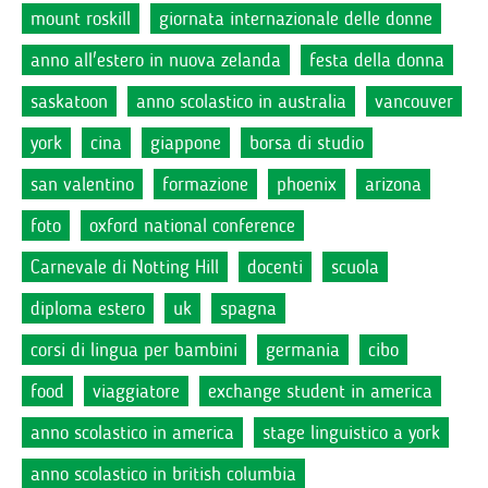
mount roskill
giornata internazionale delle donne
anno all'estero in nuova zelanda
festa della donna
saskatoon
anno scolastico in australia
vancouver
york
cina
giappone
borsa di studio
san valentino
formazione
phoenix
arizona
foto
oxford national conference
Carnevale di Notting Hill
docenti
scuola
diploma estero
uk
spagna
corsi di lingua per bambini
germania
cibo
food
viaggiatore
exchange student in america
anno scolastico in america
stage linguistico a york
anno scolastico in british columbia