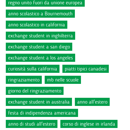
regno unito fuori da unione europea
anno scolastico a Bournemouth
anno scolastico in california
exchange student in inghilterra
exchange student a san diego
exchange student a los angeles
curiosità sulla california
piatti tipici canadesi
ringraziamento
mb nelle scuole
giorno del ringraziamento
exchange student in australia
anno all'estero
festa di indipendenza americana
anno di studi all'estero
corso di inglese in irlanda