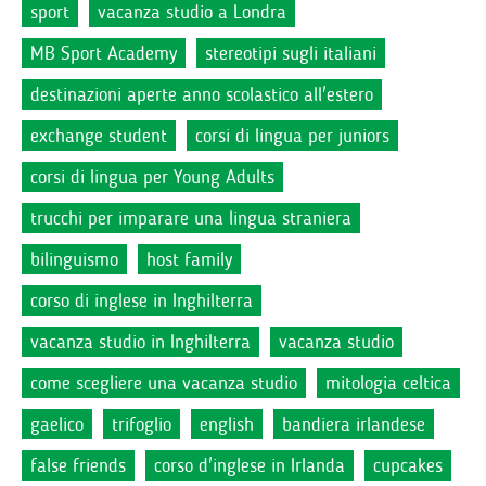
sport
vacanza studio a Londra
MB Sport Academy
stereotipi sugli italiani
destinazioni aperte anno scolastico all'estero
exchange student
corsi di lingua per juniors
corsi di lingua per Young Adults
trucchi per imparare una lingua straniera
bilinguismo
host family
corso di inglese in Inghilterra
vacanza studio in Inghilterra
vacanza studio
come scegliere una vacanza studio
mitologia celtica
gaelico
trifoglio
english
bandiera irlandese
false friends
corso d'inglese in Irlanda
cupcakes