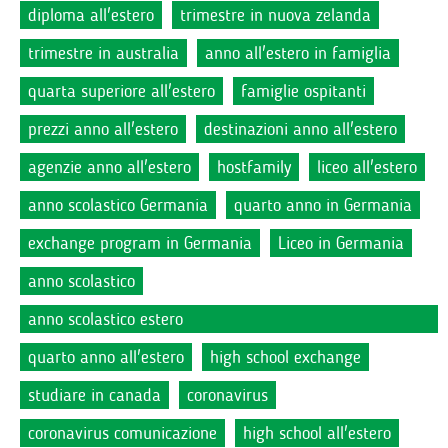
diploma all'estero
trimestre in nuova zelanda
trimestre in australia
anno all'estero in famiglia
quarta superiore all'estero
famiglie ospitanti
prezzi anno all'estero
destinazioni anno all'estero
agenzie anno all'estero
hostfamily
liceo all'estero
anno scolastico Germania
quarto anno in Germania
exchange program in Germania
Liceo in Germania
anno scolastico
anno scolastico estero
quarto anno all'estero
high school exchange
studiare in canada
coronavirus
coronavirus comunicazione
high school all'estero