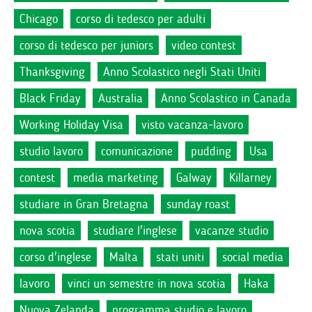
Chicago
corso di tedesco per adulti
corso di tedesco per juniors
video contest
Thanksgiving
Anno Scolastico negli Stati Uniti
Black Friday
Australia
Anno Scolastico in Canada
Working Holiday Visa
visto vacanza-lavoro
studio lavoro
comunicazione
pudding
Usa
contest
media marketing
Galway
Killarney
studiare in Gran Bretagna
sunday roast
nova scotia
studiare l'inglese
vacanze studio
corso d'inglese
Malta
stati uniti
social media
lavoro
vinci un semestre in nova scotia
Haka
Nuova Zelanda
programma studio e lavoro