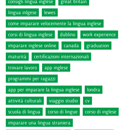
consigli lingua inglese
great britain
lingua inlgese
lewes
come imparare velocemente la lingua inglese
corsi di lingua inglese
dublino
work experience
imparare inglese online
canada
graduation
maturità
certificazioni internazionali
trovare lavoro
app inglese
programmi per ragazzi
app per imparare la lingua inglese
londra
attività culturali
viaggio studio
cv
scuola di lingua
corso di lingue
corso di inglese
imparare una lingua straniera