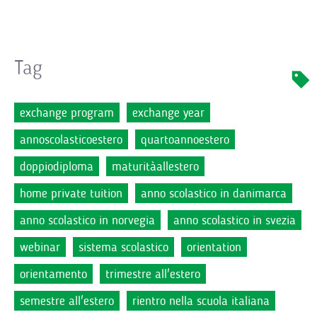
Tag
exchange program
exchange year
annoscolasticoestero
quartoannoestero
doppiodiploma
maturitàallestero
home private tuition
anno scolastico in danimarca
anno scolastico in norvegia
anno scolastico in svezia
webinar
sistema scolastico
orientation
orientamento
trimestre all'estero
semestre all'estero
rientro nella scuola italiana