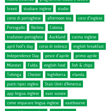
brexit
studiare inglese
studio
corso di portoghese
afternoon tea
corsi d'inglese
Portogallo
Berlino
Colonia
tradizioni portoghesi
Auckland
cucina inglese
april fool's day
corso di tedesco
english breakfast
Independence Day
pesce d'aprile
primo aprile
Münster
Fulda
english food
fish & chips
Tubinga
Chester
Inghilterra
irlanda
piatti tipici inglesi
Stati Uniti d'America
app lingua inglese
east sussex
come imparare lingua inglese
eastbourne