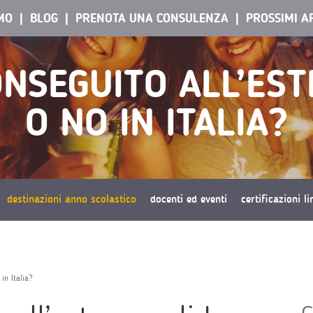
AMO
BLOG
PRENOTA UNA CONSULENZA
PROSSIMI A
NSEGUITO ALL’EST
O NO IN ITALIA?
destinazioni anno scolastico
docenti ed eventi
certificazioni l
in Italia?