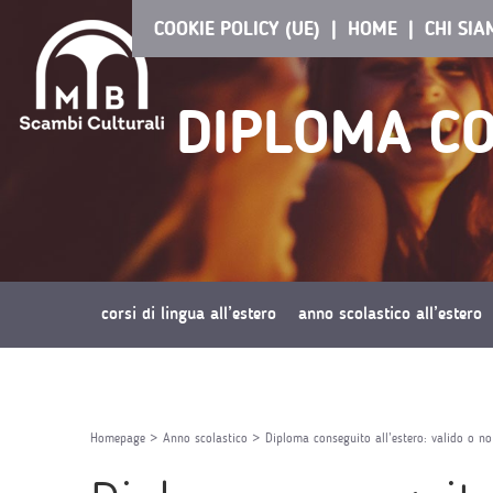
COOKIE POLICY (UE)
HOME
CHI SI
DIPLOMA CO
corsi di lingua all’estero
anno scolastico all’estero
richiedi preventivo
Homepage
>
Anno scolastico
>
Diploma conseguito all’estero: valido o no 