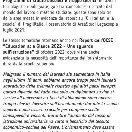
Programmi di studio obsoleti e troppo teorici
, dotazioni
tecnologiche inadeguate, gap tra competenze ricercate dal
mondo del lavoro e materie studiate: queste sono solo tre
delle aree messe in evidenza dal report su
“Gli italiani e la
scuola” di FragilItalia
, l’osservatorio di AreaStudi Legacoop a
luglio 2021.
Le stesse tematiche ritornano anche nel
Report dell’OCSE
“Education at a Glance 2022 – Uno sguardo
sull’istruzione”
di ottobre 2022, dove viene anche
evidenziata la necessità dell’importanza dell’orientamento
durante la scuola superiore.
Malgrado il numero dei laureati sia aumentato in Italia
negli ultimi 10 anni, abbiamo ancora troppi pochi laureati
soprattutto della triennale rispetto agli altri paesi europei:
questo dipende dal fatto che solo un diplomato su due si
iscrive all’università e i tassi di abbandono sono ancora
troppo elevati. Investire sull’orientamento durante la scuola
superiore può essere cruciale per compiere scelte
consapevoli e vincenti. Garantire l’aumento del tasso di
istruzione universitaria va tutto a beneficio del tessuto
economico-sociale del Paese. L’orientamento deve essere