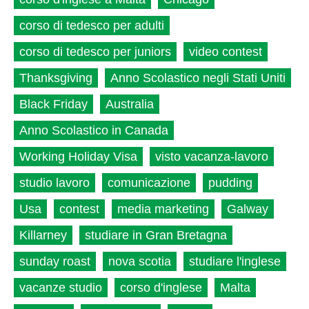
corso di tedesco per adulti
corso di tedesco per juniors
video contest
Thanksgiving
Anno Scolastico negli Stati Uniti
Black Friday
Australia
Anno Scolastico in Canada
Working Holiday Visa
visto vacanza-lavoro
studio lavoro
comunicazione
pudding
Usa
contest
media marketing
Galway
Killarney
studiare in Gran Bretagna
sunday roast
nova scotia
studiare l'inglese
vacanze studio
corso d'inglese
Malta