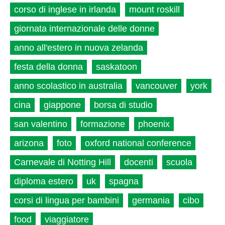
corso di inglese in irlanda
mount roskill
giornata internazionale delle donne
anno all'estero in nuova zelanda
festa della donna
saskatoon
anno scolastico in australia
vancouver
york
cina
giappone
borsa di studio
san valentino
formazione
phoenix
arizona
foto
oxford national conference
Carnevale di Notting Hill
docenti
scuola
diploma estero
uk
spagna
corsi di lingua per bambini
germania
cibo
food
viaggiatore