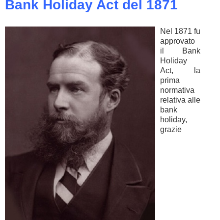
Bank Holiday Act del 1871
Nel 1871 fu
approvato
il Bank
Holiday
Act, la
prima
normativa
relativa alle
bank
holiday,
grazie