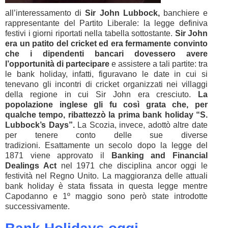
all’interessamento di
Sir John Lubbock,
banchiere e
rappresentante del Partito Liberale: la legge definiva
festivi i giorni riportati nella tabella sottostante.
Sir John
era un patito del cricket ed era fermamente convinto
che i dipendenti bancari dovessero avere
l’opportunità di partecipare
e assistere a tali partite: tra
le bank holiday, infatti, figuravano le date in cui si
tenevano gli incontri di cricket organizzati nei villaggi
della regione in cui Sir John era cresciuto.
La
popolazione inglese gli fu così grata che, per
qualche tempo, ribattezzò la prima bank holiday “S.
Lubbock’s Days”.
La Scozia, invece, adottò altre date
per tenere conto delle sue diverse
tradizioni. Esattamente un secolo dopo la legge del
1871 viene approvato il
Banking and Financial
Dealings Act
nel 1971 che disciplina ancor oggi le
festività nel Regno Unito. La maggioranza delle attuali
bank holiday è stata fissata in questa legge mentre
Capodanno e 1º maggio sono però state introdotte
successivamente.