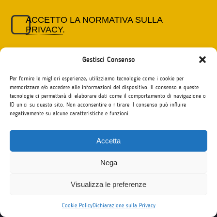
ACCETTO LA NORMATIVA SULLA
PRIVACY
.
Gestisci Consenso
Per fornire le migliori esperienze, utilizziamo tecnologie come i cookie per
memorizzare e/o accedere alle informazioni del dispositivo. Il consenso a queste
tecnologie ci permetterà di elaborare dati come il comportamento di navigazione o
ID unici su questo sito. Non acconsentire o ritirare il consenso può influire
negativamente su alcune caratteristiche e funzioni.
Accetta
I nostri contatti
Nega
MB Scambi Culturali
Padova - Roma - Milano - ITALIA
Visualizza le preferenze
Tel. +39 049 8755297 - P.IVA 03393770288
Cookie Policy
Dichiarazione sulla Privacy
Copyright MB Scambi Culturali ©2026
Leggi la normativa sulla privacy