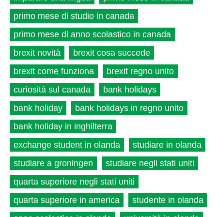
primo mese di studio in canada
primo mese di anno scolastico in canada
brexit novità
brexit cosa succede
brexit come funziona
brexit regno unito
curiosità sul canada
bank holidays
bank holiday
bank holidays in regno unito
bank holiday in inghilterra
exchange student in olanda
studiare in olanda
studiare a groningen
studiare negli stati uniti
quarta superiore negli stati uniti
quarta superiore in america
studente in olanda