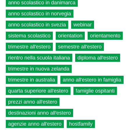
anno scolastico in danimarca
anno scolastico in norvegia
anno scolastico in svezia
webinar
sistema scolastico
orientation
orientamento
trimestre all'estero
semestre all'estero
rientro nella scuola italiana
diploma all'estero
trimestre in nuova zelanda
trimestre in australia
anno all'estero in famiglia
quarta superiore all'estero
famiglie ospitanti
prezzi anno all'estero
destinazioni anno all'estero
agenzie anno all'estero
hostfamily