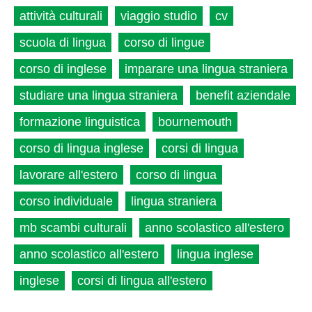
attività culturali
viaggio studio
cv
scuola di lingua
corso di lingue
corso di inglese
imparare una lingua straniera
studiare una lingua straniera
benefit aziendale
formazione linguistica
bournemouth
corso di lingua inglese
corsi di lingua
lavorare all'estero
corso di lingua
corso individuale
lingua straniera
mb scambi culturali
anno scolastico all'estero
anno scolastico all'estero
lingua inglese
inglese
corsi di lingua all'estero