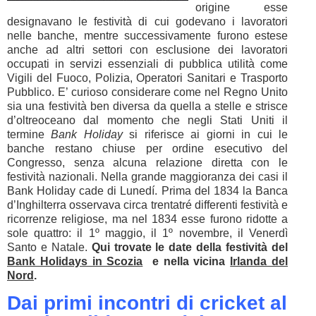
origine esse
designavano le festività di cui godevano i lavoratori
nelle banche, mentre successivamente furono estese
anche ad altri settori con esclusione dei lavoratori
occupati in servizi essenziali di pubblica utilità come
Vigili del Fuoco, Polizia, Operatori Sanitari e Trasporto
Pubblico. E’ curioso considerare come nel Regno Unito
sia una festività ben diversa da quella a stelle e strisce
d’oltreoceano dal momento che negli Stati Uniti il
termine
Bank Holiday
si riferisce ai giorni in cui le
banche restano chiuse per ordine esecutivo del
Congresso, senza alcuna relazione diretta con le
festività nazionali. Nella grande maggioranza dei casi il
Bank Holiday cade di Lunedí. Prima del 1834 la Banca
d’Inghilterra osservava circa trentatré differenti festività e
ricorrenze religiose, ma nel 1834 esse furono ridotte a
sole quattro: il 1º maggio, il 1º novembre, il Venerdì
Santo e Natale.
Qui trovate le date della festività del
Bank Holidays in Scozia
e nella vicina
Irlanda del
Nord
.
Dai primi incontri di cricket al