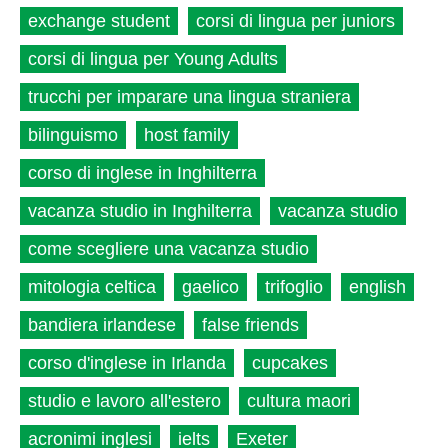
exchange student
corsi di lingua per juniors
corsi di lingua per Young Adults
trucchi per imparare una lingua straniera
bilinguismo
host family
corso di inglese in Inghilterra
vacanza studio in Inghilterra
vacanza studio
come scegliere una vacanza studio
mitologia celtica
gaelico
trifoglio
english
bandiera irlandese
false friends
corso d'inglese in Irlanda
cupcakes
studio e lavoro all'estero
cultura maori
acronimi inglesi
ielts
Exeter