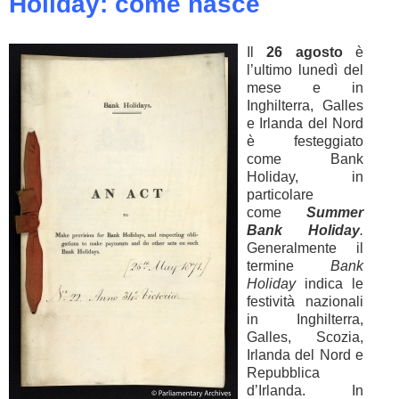
Holiday: come nasce
Il
26 agosto
è
l’ultimo lunedì del
mese e in
Inghilterra, Galles
e Irlanda del Nord
è festeggiato
come Bank
Holiday, in
particolare
come
Summer
Bank Holiday
.
Generalmente il
termine
Bank
Holiday
indica le
festività nazionali
in Inghilterra,
Galles, Scozia,
Irlanda del Nord e
Repubblica
d’Irlanda. In