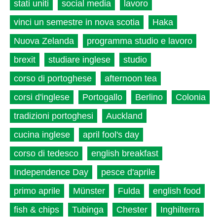
stati uniti
social media
lavoro
vinci un semestre in nova scotia
Haka
Nuova Zelanda
programma studio e lavoro
brexit
studiare inglese
studio
corso di portoghese
afternoon tea
corsi d'inglese
Portogallo
Berlino
Colonia
tradizioni portoghesi
Auckland
cucina inglese
april fool's day
corso di tedesco
english breakfast
Independence Day
pesce d'aprile
primo aprile
Münster
Fulda
english food
fish & chips
Tubinga
Chester
Inghilterra