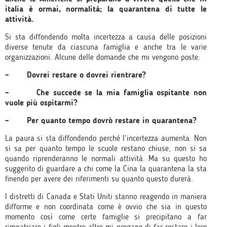
italia è ormai, normalità; la quarantena di tutte le
attività.
Si sta diffondendo molta incertezza a causa delle posizioni
diverse tenute da ciascuna famiglia e anche tra le varie
organizzazioni. Alcune delle domande che mi vengono poste:
– Dovrei restare o dovrei rientrare?
– Che succede se la mia famiglia ospitante non
vuole più ospitarmi?
– Per quanto tempo dovrò restare in quarantena?
La paura si sta diffondendo perché l’incertezza aumenta. Non
si sa per quanto tempo le scuole restano chiuse, non si sa
quando riprenderanno le normali attività. Ma su questo ho
suggerito di guardare a chi come la Cina la quarantena la sta
finendo per avere dei riferimenti su quanto questo durerà.
I distretti di Canada e Stati Uniti stanno reagendo in maniera
difforme e non coordinata come è ovvio che sia in questo
momento così come certe famiglie si precipitano a far
rimpatriare i figli mentre altre mi pregano di far restare i loro