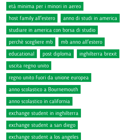
età minima per i minori in aereo
host family all'estero
anno di studi in america
studiare in america con borsa di studio
perchè scegliere mb
mb anno all'estero
educational
post diploma
inghilterra brexit
uscita regno unito
regno unito fuori da unione europea
anno scolastico a Bournemouth
anno scolastico in california
exchange student in inghilterra
exchange student a san diego
exchange student a los angeles