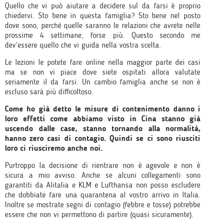
Quello che vi può aiutare a decidere sul da farsi è proprio
chiedervi. Sto bene in questa famiglia? Sto bene nel posto
dove sono, perché quelle saranno le relazioni che avrete nelle
prossime 4 settimane, forse più. Questo secondo me
dev’essere quello che vi guida nella vostra scelta.
Le lezioni le potete fare online nella maggior parte dei casi
ma se non vi piace dove siete ospitati allora valutate
seriamente il da farsi. Un cambio famiglia anche se non è
escluso sarà più difficoltoso.
Come ho già detto le misure di contenimento danno i
loro effetti come abbiamo visto in Cina stanno già
uscendo dalle case, stanno tornando alla normalità,
hanno zero casi di contagio. Quindi se ci sono riusciti
loro ci riusciremo anche noi.
Purtroppo la decisione di rientrare non è agevole e non è
sicura a mio avviso. Anche se alcuni collegamenti sono
garantiti da Alitalia e KLM e Lufthansa non posso escludere
che dobbiate fare una quarantena al vostro arrivo in Italia.
Inoltre se mostrate segni di contagio (febbre e tosse) potrebbe
essere che non vi permettono di partire (quasi sicuramente).