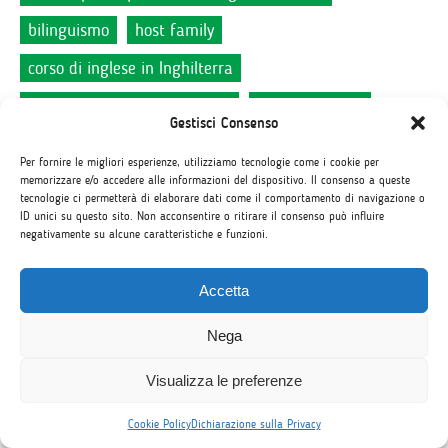
bilinguismo
host family
corso di inglese in Inghilterra
vacanza studio in Inghilterra
vacanza studio
Gestisci Consenso
come scegliere una vacanza studio
mitologia celtica
Per fornire le migliori esperienze, utilizziamo tecnologie come i cookie per
gaelico
trifoglio
english
bandiera irlandese
memorizzare e/o accedere alle informazioni del dispositivo. Il consenso a queste
tecnologie ci permetterà di elaborare dati come il comportamento di navigazione o
ID unici su questo sito. Non acconsentire o ritirare il consenso può influire
false friends
corso d'inglese in Irlanda
cupcakes
negativamente su alcune caratteristiche e funzioni.
studio e lavoro all'estero
cultura maori
Accetta
acronimi inglesi
ielts
Exeter
certificazione ielts
corso d'inglese a Exeter
colloquio in lingua inglese
Nega
stage professionale
job interview
Visualizza le preferenze
corso d'inglese negli Stati Uniti d'America
Cookie Policy
Dichiarazione sulla Privacy