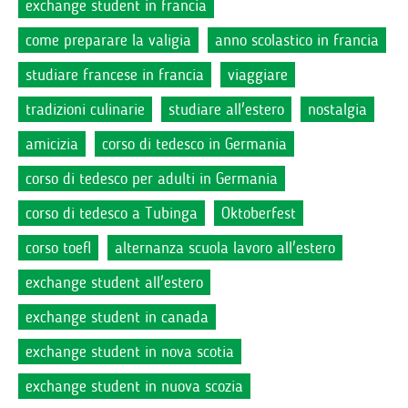
exchange student in francia
come preparare la valigia
anno scolastico in francia
studiare francese in francia
viaggiare
tradizioni culinarie
studiare all'estero
nostalgia
amicizia
corso di tedesco in Germania
corso di tedesco per adulti in Germania
corso di tedesco a Tubinga
Oktoberfest
corso toefl
alternanza scuola lavoro all'estero
exchange student all'estero
exchange student in canada
exchange student in nova scotia
exchange student in nuova scozia