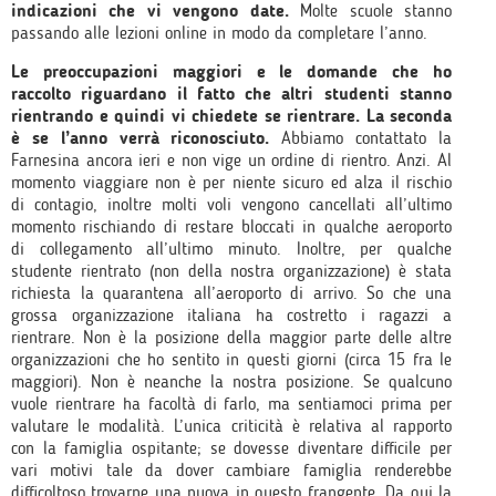
indicazioni che vi vengono date.
Molte scuole stanno
passando alle lezioni online in modo da completare l’anno.
Le preoccupazioni maggiori e le domande che ho
raccolto riguardano il fatto che altri studenti stanno
rientrando e quindi vi chiedete se rientrare. La seconda
è se l’anno verrà riconosciuto.
Abbiamo contattato la
Farnesina ancora ieri e non vige un ordine di rientro. Anzi. Al
momento viaggiare non è per niente sicuro ed alza il rischio
di contagio, inoltre molti voli vengono cancellati all’ultimo
momento rischiando di restare bloccati in qualche aeroporto
di collegamento all’ultimo minuto. Inoltre, per qualche
studente rientrato (non della nostra organizzazione) è stata
richiesta la quarantena all’aeroporto di arrivo. So che una
grossa organizzazione italiana ha costretto i ragazzi a
rientrare. Non è la posizione della maggior parte delle altre
organizzazioni che ho sentito in questi giorni (circa 15 fra le
maggiori). Non è neanche la nostra posizione. Se qualcuno
vuole rientrare ha facoltà di farlo, ma sentiamoci prima per
valutare le modalità. L’unica criticità è relativa al rapporto
con la famiglia ospitante; se dovesse diventare difficile per
vari motivi tale da dover cambiare famiglia renderebbe
difficoltoso trovarne una nuova in questo frangente. Da qui la