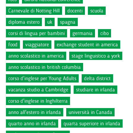
Carnevale di Notting Hill
docenti
scuola
diploma estero
uk
spagna
corsi di lingua per bambini
germania
cibo
food
viaggiatore
exchange student in america
anno scolastico in america
stage linguistico a york
anno scolastico in british columbia
corso d'inglese per Young Adults
delta district
vacanza studio a Cambridge
studiare in irlanda
corso d'inglese in Inghilterra
anno all'estero in irlanda
università in Canada
quarto anno in irlanda
quarta superiore in irlanda