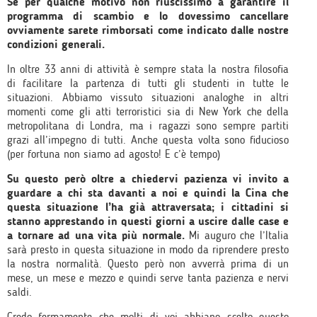
Se per qualche motivo non riuscissimo a garantire il
programma di scambio e lo dovessimo cancellare
ovviamente sarete rimborsati come indicato dalle nostre
condizioni generali.
In oltre 33 anni di attività è sempre stata la nostra filosofia
di facilitare la partenza di tutti gli studenti in tutte le
situazioni. Abbiamo vissuto situazioni analoghe in altri
momenti come gli atti terroristici sia di New York che della
metropolitana di Londra, ma i ragazzi sono sempre partiti
grazi all’impegno di tutti. Anche questa volta sono fiducioso
(per fortuna non siamo ad agosto! E c’è tempo)
Su questo però oltre a chiedervi pazienza vi invito a
guardare a chi sta davanti a noi e quindi la Cina che
questa situazione l’ha già attraversata; i cittadini si
stanno apprestando in questi giorni a uscire dalle case e
a tornare ad una vita più normale.
Mi auguro che l’Italia
sarà presto in questa situazione in modo da riprendere presto
la nostra normalità. Questo però non avverrà prima di un
mese, un mese e mezzo e quindi serve tanta pazienza e nervi
saldi.
Credo fermamente che molti di voi abbiano scelto questo