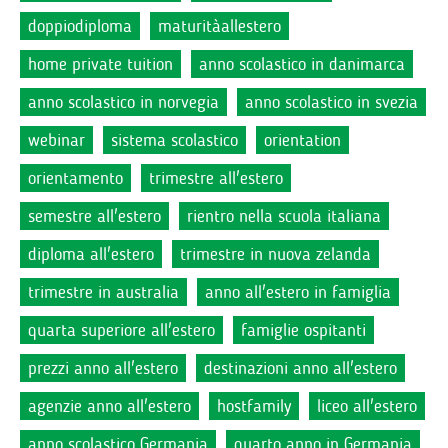
doppiodiploma
maturitàallestero
home private tuition
anno scolastico in danimarca
anno scolastico in norvegia
anno scolastico in svezia
webinar
sistema scolastico
orientation
orientamento
trimestre all'estero
semestre all'estero
rientro nella scuola italiana
diploma all'estero
trimestre in nuova zelanda
trimestre in australia
anno all'estero in famiglia
quarta superiore all'estero
famiglie ospitanti
prezzi anno all'estero
destinazioni anno all'estero
agenzie anno all'estero
hostfamily
liceo all'estero
anno scolastico Germania
quarto anno in Germania