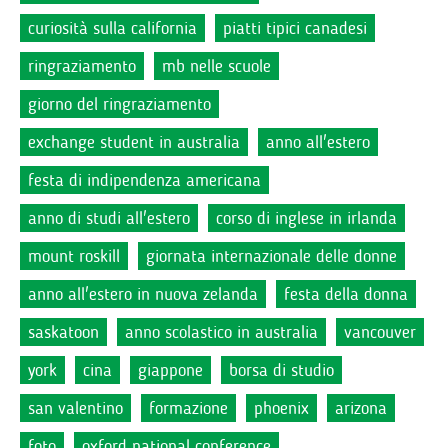
curiosità sulla california
piatti tipici canadesi
ringraziamento
mb nelle scuole
giorno del ringraziamento
exchange student in australia
anno all'estero
festa di indipendenza americana
anno di studi all'estero
corso di inglese in irlanda
mount roskill
giornata internazionale delle donne
anno all'estero in nuova zelanda
festa della donna
saskatoon
anno scolastico in australia
vancouver
york
cina
giappone
borsa di studio
san valentino
formazione
phoenix
arizona
foto
oxford national conference