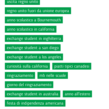
uscita regno unito
regno unito fuori da unione europea
anno scolastico a Bournemouth
anno scolastico in california
exchange student in inghilterra
exchange student a san diego
exchange student a los angeles
curiosità sulla california
piatti tipici canadesi
ringraziamento
mb nelle scuole
giorno del ringraziamento
exchange student in australia
anno all'estero
festa di indipendenza americana