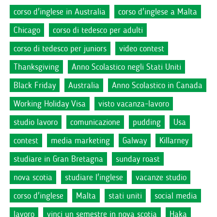
corso d'inglese in Australia
corso d'inglese a Malta
Chicago
corso di tedesco per adulti
corso di tedesco per juniors
video contest
Thanksgiving
Anno Scolastico negli Stati Uniti
Black Friday
Australia
Anno Scolastico in Canada
Working Holiday Visa
visto vacanza-lavoro
studio lavoro
comunicazione
pudding
Usa
contest
media marketing
Galway
Killarney
studiare in Gran Bretagna
sunday roast
nova scotia
studiare l'inglese
vacanze studio
corso d'inglese
Malta
stati uniti
social media
lavoro
vinci un semestre in nova scotia
Haka