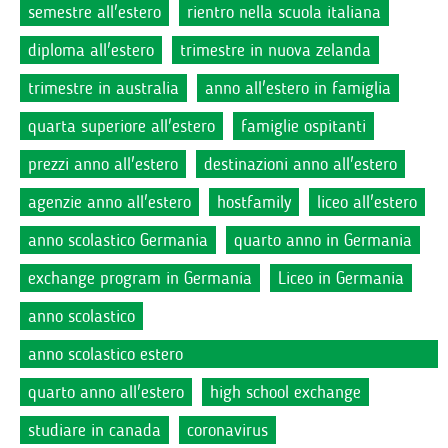
semestre all'estero
rientro nella scuola italiana
diploma all'estero
trimestre in nuova zelanda
trimestre in australia
anno all'estero in famiglia
quarta superiore all'estero
famiglie ospitanti
prezzi anno all'estero
destinazioni anno all'estero
agenzie anno all'estero
hostfamily
liceo all'estero
anno scolastico Germania
quarto anno in Germania
exchange program in Germania
Liceo in Germania
anno scolastico
anno scolastico estero
quarto anno all'estero
high school exchange
studiare in canada
coronavirus