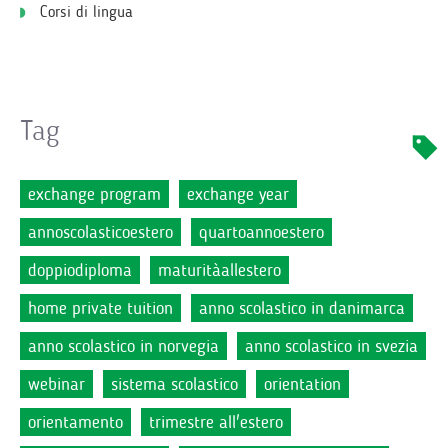
Corsi di lingua
Tag
exchange program
exchange year
annoscolasticoestero
quartoannoestero
doppiodiploma
maturitàallestero
home private tuition
anno scolastico in danimarca
anno scolastico in norvegia
anno scolastico in svezia
webinar
sistema scolastico
orientation
orientamento
trimestre all'estero