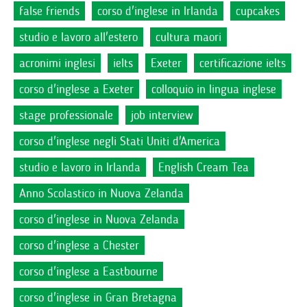
false friends
corso d'inglese in Irlanda
cupcakes
studio e lavoro all'estero
cultura maori
acronimi inglesi
ielts
Exeter
certificazione ielts
corso d'inglese a Exeter
colloquio in lingua inglese
stage professionale
job interview
corso d'inglese negli Stati Uniti d'America
studio e lavoro in Irlanda
English Cream Tea
Anno Scolastico in Nuova Zelanda
corso d'inglese in Nuova Zelanda
corso d'inglese a Chester
corso d'inglese a Eastbourne
corso d'inglese in Gran Bretagna