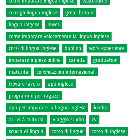
come imparare lingua inglese
eastbourne
consigli lingua inglese
great britain
lingua inlgese
lewes
come imparare velocemente la lingua inglese
corsi di lingua inglese
dublino
work experience
imparare inglese online
canada
graduation
maturità
certificazioni internazionali
trovare lavoro
app inglese
programmi per ragazzi
app per imparare la lingua inglese
londra
attività culturali
viaggio studio
cv
scuola di lingua
corso di lingue
corso di inglese