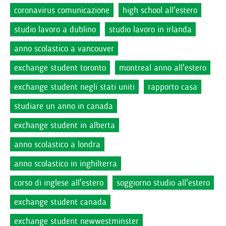
coronavirus comunicazione
high school all'estero
studio lavoro a dublino
studio lavoro in irlanda
anno scolastico a vancouver
exchange student toronto
montreal anno all'estero
exchange student negli stati uniti
rapporto casa
studiare un anno in canada
exchange student in alberta
anno scolastico a londra
anno scolastico in inghilterra
corso di inglese all'estero
soggiorno studio all'estero
exchange student canada
exchange student newwestminster