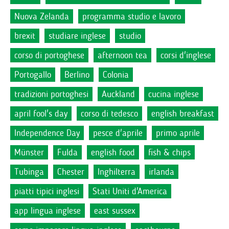
Nuova Zelanda
programma studio e lavoro
brexit
studiare inglese
studio
corso di portoghese
afternoon tea
corsi d'inglese
Portogallo
Berlino
Colonia
tradizioni portoghesi
Auckland
cucina inglese
april fool's day
corso di tedesco
english breakfast
Independence Day
pesce d'aprile
primo aprile
Münster
Fulda
english food
fish & chips
Tubinga
Chester
Inghilterra
irlanda
piatti tipici inglesi
Stati Uniti d'America
app lingua inglese
east sussex