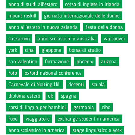
anno di studi all'estero
corso di inglese in irlanda
mount roskill
giornata internazionale delle donne
anno all'estero in nuova zelanda
festa della donna
saskatoon
anno scolastico in australia
vancouver
york
cina
giappone
borsa di studio
san valentino
formazione
phoenix
arizona
foto
oxford national conference
Carnevale di Notting Hill
docenti
scuola
diploma estero
uk
spagna
corsi di lingua per bambini
germania
cibo
food
viaggiatore
exchange student in america
anno scolastico in america
stage linguistico a york