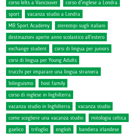
corso Ielts a Vancouver
corso d'inglese a Londra
sport
vacanza studio a Londra
MB Sport Academy
stereotipi sugli italiani
destinazioni aperte anno scolastico all'estero
exchange student
corsi di lingua per juniors
corsi di lingua per Young Adults
trucchi per imparare una lingua straniera
bilinguismo
host family
corso di inglese in Inghilterra
vacanza studio in Inghilterra
vacanza studio
come scegliere una vacanza studio
mitologia celtica
gaelico
trifoglio
english
bandiera irlandese