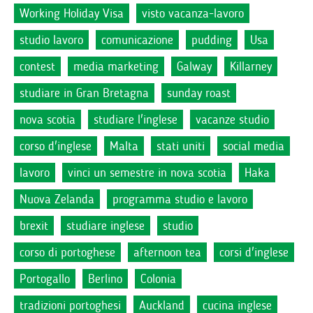
Working Holiday Visa
visto vacanza-lavoro
studio lavoro
comunicazione
pudding
Usa
contest
media marketing
Galway
Killarney
studiare in Gran Bretagna
sunday roast
nova scotia
studiare l'inglese
vacanze studio
corso d'inglese
Malta
stati uniti
social media
lavoro
vinci un semestre in nova scotia
Haka
Nuova Zelanda
programma studio e lavoro
brexit
studiare inglese
studio
corso di portoghese
afternoon tea
corsi d'inglese
Portogallo
Berlino
Colonia
tradizioni portoghesi
Auckland
cucina inglese