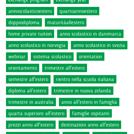
annoscolasticoestero
quartoannoestero
doppiodiploma
maturitàallestero
home private tuition
anno scolastico in danimarca
anno scolastico in norvegia
anno scolastico in svezia
webinar
sistema scolastico
orientation
orientamento
trimestre all'estero
semestre all'estero
rientro nella scuola italiana
diploma all'estero
trimestre in nuova zelanda
trimestre in australia
anno all'estero in famiglia
quarta superiore all'estero
famiglie ospitanti
prezzi anno all'estero
destinazioni anno all'estero