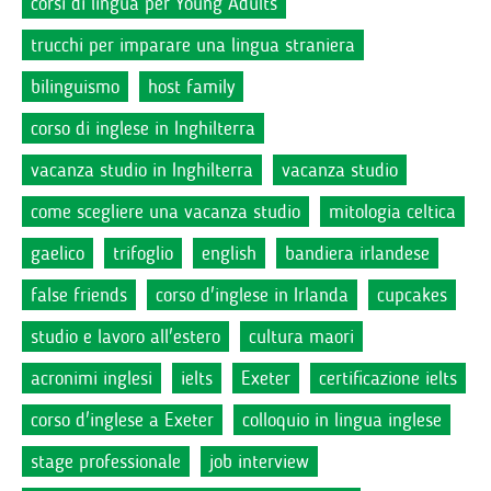
corsi di lingua per Young Adults
trucchi per imparare una lingua straniera
bilinguismo
host family
corso di inglese in Inghilterra
vacanza studio in Inghilterra
vacanza studio
come scegliere una vacanza studio
mitologia celtica
gaelico
trifoglio
english
bandiera irlandese
false friends
corso d'inglese in Irlanda
cupcakes
studio e lavoro all'estero
cultura maori
acronimi inglesi
ielts
Exeter
certificazione ielts
corso d'inglese a Exeter
colloquio in lingua inglese
stage professionale
job interview