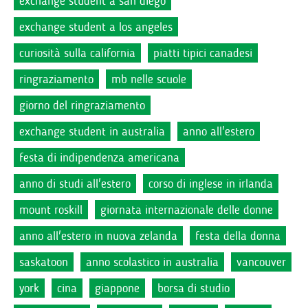
exchange student a san diego
exchange student a los angeles
curiosità sulla california
piatti tipici canadesi
ringraziamento
mb nelle scuole
giorno del ringraziamento
exchange student in australia
anno all'estero
festa di indipendenza americana
anno di studi all'estero
corso di inglese in irlanda
mount roskill
giornata internazionale delle donne
anno all'estero in nuova zelanda
festa della donna
saskatoon
anno scolastico in australia
vancouver
york
cina
giappone
borsa di studio