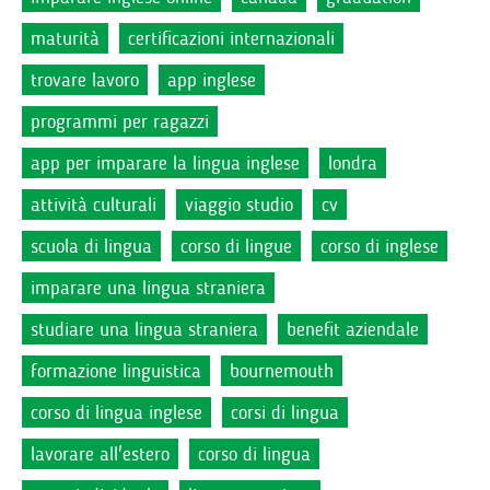
maturità
certificazioni internazionali
trovare lavoro
app inglese
programmi per ragazzi
app per imparare la lingua inglese
londra
attività culturali
viaggio studio
cv
scuola di lingua
corso di lingue
corso di inglese
imparare una lingua straniera
studiare una lingua straniera
benefit aziendale
formazione linguistica
bournemouth
corso di lingua inglese
corsi di lingua
lavorare all'estero
corso di lingua