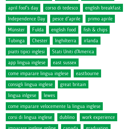
april fool's day
corso di tedesco
english breakfast
Independence Day
pesce d'aprile
primo aprile
Münster
Fulda
english food
fish & chips
Tubinga
Chester
Inghilterra
irlanda
piatti tipici inglesi
Stati Uniti d'America
app lingua inglese
east sussex
come imparare lingua inglese
eastbourne
consigli lingua inglese
great britain
lingua inlgese
lewes
come imparare velocemente la lingua inglese
corsi di lingua inglese
dublino
work experience
imparare inglese online
canada
graduation