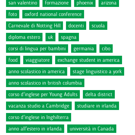
san valentino
formazione
phoenix
arizona
foto
oxford national conference
Carnevale di Notting Hill
docenti
scuola
diploma estero
uk
spagna
corsi di lingua per bambini
germania
cibo
food
viaggiatore
exchange student in america
anno scolastico in america
stage linguistico a york
anno scolastico in british columbia
corso d'inglese per Young Adults
delta district
vacanza studio a Cambridge
studiare in irlanda
corso d'inglese in Inghilterra
anno all'estero in irlanda
università in Canada