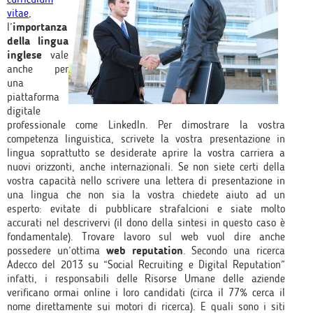
vitae
,
l’
importanza
della lingua
inglese
vale
anche per
una
piattaforma
digitale
professionale come LinkedIn. Per dimostrare la vostra
competenza linguistica, scrivete la vostra presentazione in
lingua soprattutto se desiderate aprire la vostra carriera a
nuovi orizzonti, anche internazionali. Se non siete certi della
vostra capacità nello scrivere una lettera di presentazione in
una lingua che non sia la vostra chiedete aiuto ad un
esperto: evitate di pubblicare strafalcioni e siate molto
accurati nel descrivervi (il dono della sintesi in questo caso è
fondamentale). Trovare lavoro sul web vuol dire anche
possedere un’ottima
web reputation
. Secondo una ricerca
Adecco del 2013 su “Social Recruiting e Digital Reputation”
infatti, i responsabili delle Risorse Umane delle aziende
verificano ormai online i loro candidati (circa il 77% cerca il
nome direttamente sui motori di ricerca). E quali sono i siti