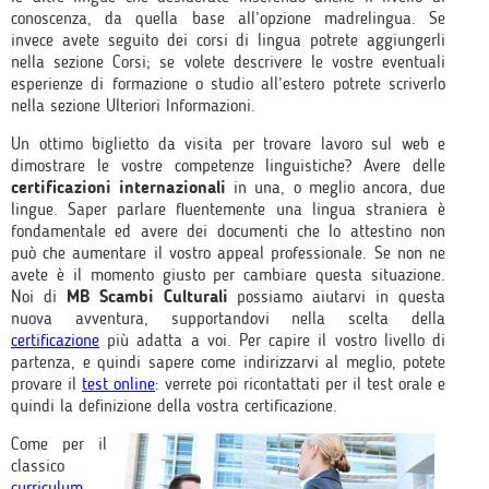
conoscenza, da quella base all’opzione madrelingua. Se
invece avete seguito dei corsi di lingua potrete aggiungerli
nella sezione Corsi; se volete descrivere le vostre eventuali
esperienze di formazione o studio all’estero potrete scriverlo
nella sezione Ulteriori Informazioni.
Un ottimo biglietto da visita per trovare lavoro sul web e
dimostrare le vostre competenze linguistiche? Avere delle
certificazioni
internazionali
in una, o meglio ancora, due
lingue. Saper parlare fluentemente una lingua straniera è
fondamentale ed avere dei documenti che lo attestino non
può che aumentare il vostro appeal professionale. Se non ne
avete è il momento giusto per cambiare questa situazione.
Noi di
MB Scambi Culturali
possiamo aiutarvi in questa
nuova avventura, supportandovi nella scelta della
certificazione
più adatta a voi. Per capire il vostro livello di
partenza, e quindi sapere come indirizzarvi al meglio, potete
provare il
test online
: verrete poi ricontattati per il test orale e
quindi la definizione della vostra certificazione.
Come per il
classico
curriculum