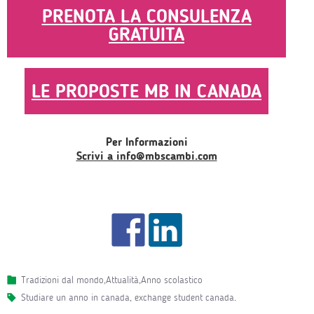
PRENOTA LA CONSULENZA
GRATUITA
LE PROPOSTE MB IN CANADA
Per Informazioni
Scrivi a info@mbscambi.com
Tradizioni dal mondo
,
Attualità
,
Anno scolastico
studiare un anno in canada
,
exchange student canada
.