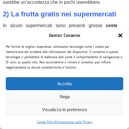
sarebbe un’accortezza che in pochi userebbero.
2) La frutta gratis nei supermercati
In alcuni supermercati sono presenti grosse
ceste
piene di frutta disponibile gratuitamente per i
Gestisci Consenso
bambini.
Questo dà l’opportunità ai genitori di far
conoscere la bontà e l’importanza di una sana
Per fornire le migliori esperienze, utilizziamo tecnologie come i cookie per
alimentazione ai più piccoli. Un meccanismo che
memorizzare e/o accedere alle informazioni del dispositivo. Il consenso a queste
funziona e che lascia i più piccoli assaporare sempre
tecnologie ci permetterà di elaborare dati come il comportamento di navigazione o
frutta diversa.
ID unici su questo sito. Non acconsentire o ritirare il consenso può influire
negativamente su alcune caratteristiche e funzioni.
3) Le monete che si illuminano al
buio
Accetta
Lo
Nega
Visualizza le preferenze
Cookie Policy
Dichiarazione sulla Privacy