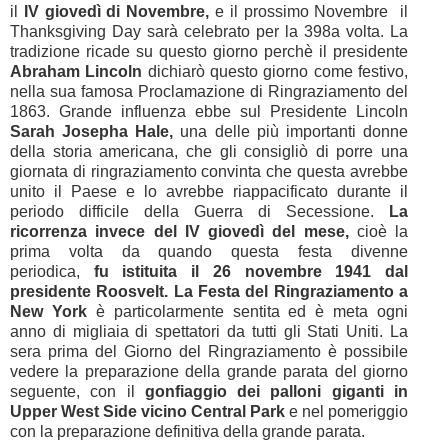
il
IV giovedì di Novembre,
e il prossimo Novembre il
Thanksgiving Day sarà celebrato per la 398a volta. La
tradizione ricade su questo giorno perchè il presidente
Abraham Lincoln
dichiarò questo giorno come festivo,
nella sua famosa Proclamazione di Ringraziamento del
1863. Grande influenza ebbe sul Presidente Lincoln
Sarah Josepha Hale,
una delle più importanti donne
della storia americana, che gli consigliò di porre una
giornata di ringraziamento convinta che questa avrebbe
unito il Paese e lo avrebbe riappacificato durante il
periodo difficile della Guerra di Secessione.
La
ricorrenza invece del IV giovedì del mese,
cioè la
prima volta da quando questa festa divenne
periodica,
fu istituita il 26 novembre 1941 dal
presidente Roosvelt.
La Festa del Ringraziamento a
New York
è particolarmente sentita ed è meta ogni
anno di migliaia di spettatori da tutti gli Stati Uniti. La
sera prima del Giorno del Ringraziamento è possibile
vedere la preparazione della grande parata del giorno
seguente, con il
gonfiaggio dei palloni giganti in
Upper West Side vicino Central Park
e nel pomeriggio
con la preparazione definitiva della grande parata.