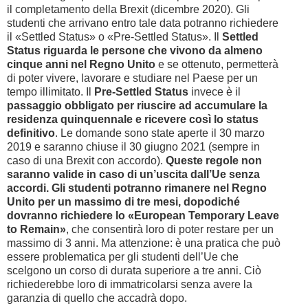
il completamento della Brexit (dicembre 2020). Gli
studenti che arrivano entro tale data potranno richiedere
il «Settled Status» o «Pre-Settled Status». Il
Settled
Status
riguarda le persone che vivono da almeno
cinque anni nel Regno Unito
e se ottenuto, permetterà
di poter vivere, lavorare e studiare nel Paese per un
tempo illimitato. Il
Pre-Settled Status
invece è il
passaggio obbligato per riuscire ad accumulare la
residenza quinquennale e ricevere così lo status
definitivo
. Le domande sono state aperte il 30 marzo
2019 e saranno chiuse il 30 giugno 2021 (sempre in
caso di una Brexit con accordo).
Queste regole non
saranno valide in caso di un’uscita dall’Ue senza
accordi. Gli studenti potranno rimanere nel Regno
Unito per un massimo di tre mesi, dopodiché
dovranno richiedere lo «European Temporary Leave
to Remain»
, che consentirà loro di poter restare per un
massimo di 3 anni. Ma attenzione: è una pratica che può
essere problematica per gli studenti dell’Ue che
scelgono un corso di durata superiore a tre anni. Ciò
richiederebbe loro di immatricolarsi senza avere la
garanzia di quello che accadrà dopo.