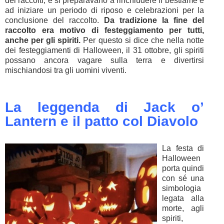
dei raccolti, e si preparavano a rinchiudere il bestiame e
ad iniziare un periodo di riposo e celebrazioni per la
conclusione del raccolto.
Da tradizione la fine del
raccolto era motivo di festeggiamento per tutti,
anche per gli spiriti.
Per questo si dice che nella notte
dei festeggiamenti di Halloween, il 31 ottobre, gli spiriti
possano ancora vagare sulla terra e divertirsi
mischiandosi tra gli uomini viventi.
La leggenda di Jack o’
Lantern e il patto col Diavolo
La festa di
Halloween
porta quindi
con sé una
simbologia
legata alla
morte, agli
spiriti,