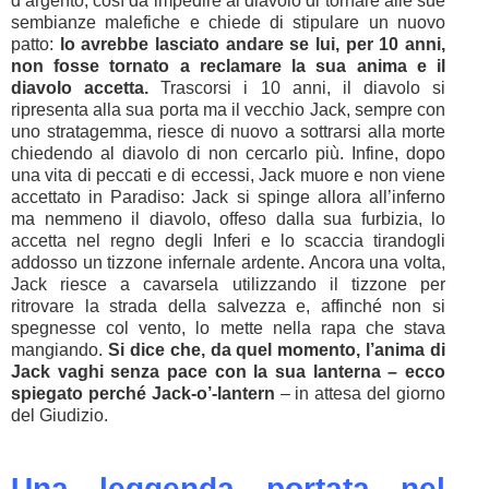
d’argento, così da impedire al diavolo di tornare alle sue
sembianze malefiche e chiede di stipulare un nuovo
patto:
lo avrebbe lasciato andare se lui, per 10 anni,
non fosse tornato a reclamare la sua anima e il
diavolo accetta.
Trascorsi i 10 anni, il diavolo si
ripresenta alla sua porta ma il vecchio Jack, sempre con
uno stratagemma, riesce di nuovo a sottrarsi alla morte
chiedendo al diavolo di non cercarlo più. Infine, dopo
una vita di peccati e di eccessi, Jack muore e non viene
accettato in Paradiso: Jack si spinge allora all’inferno
ma nemmeno il diavolo, offeso dalla sua furbizia, lo
accetta nel regno degli Inferi e lo scaccia tirandogli
addosso un tizzone infernale ardente. Ancora una volta,
Jack riesce a cavarsela utilizzando il tizzone per
ritrovare la strada della salvezza e, affinché non si
spegnesse col vento, lo mette nella rapa che stava
mangiando.
Si dice che, da quel momento, l’anima di
Jack vaghi senza pace con la sua lanterna – ecco
spiegato perché Jack-o’-lantern
– in attesa del giorno
del Giudizio.
Una leggenda portata nel