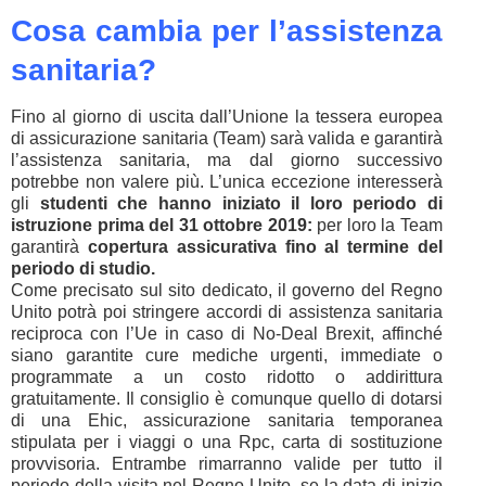
Cosa cambia per l’assistenza
sanitaria?
Fino al giorno di uscita dall’Unione la tessera europea
di assicurazione sanitaria (Team) sarà valida e garantirà
l’assistenza sanitaria, ma dal giorno successivo
potrebbe non valere più. L’unica eccezione interesserà
gli
studenti che hanno iniziato il loro periodo di
istruzione prima del 31 ottobre 2019:
per loro la Team
garantirà
copertura assicurativa fino al termine del
periodo di studio.
Come precisato sul sito dedicato, il governo del Regno
Unito potrà poi stringere accordi di assistenza sanitaria
reciproca con l’Ue in caso di No-Deal Brexit, affinché
siano garantite cure mediche urgenti, immediate o
programmate a un costo ridotto o addirittura
gratuitamente. Il consiglio è comunque quello di dotarsi
di una Ehic, assicurazione sanitaria temporanea
stipulata per i viaggi o una Rpc, carta di sostituzione
provvisoria. Entrambe rimarranno valide per tutto il
periodo della visita nel Regno Unito, se la data di inizio