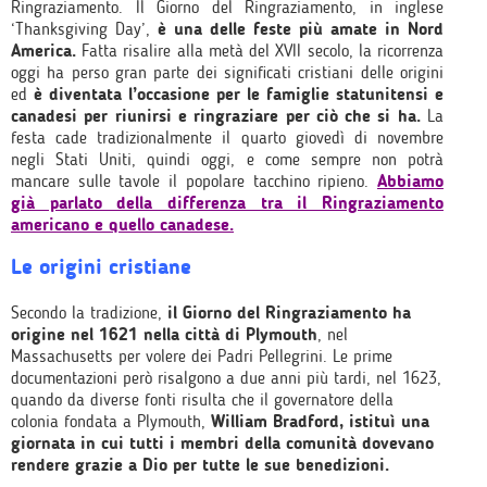
Ringraziamento. Il Giorno del Ringraziamento, in inglese
‘Thanksgiving Day’,
è una delle feste più amate in Nord
America.
Fatta risalire alla metà del XVII secolo, la ricorrenza
oggi ha perso gran parte dei significati cristiani delle origini
ed
è diventata l’occasione per le famiglie statunitensi e
canadesi per riunirsi e ringraziare per ciò che si ha.
La
festa cade tradizionalmente il quarto giovedì di novembre
negli Stati Uniti, quindi oggi, e come sempre non potrà
mancare sulle tavole il popolare tacchino ripieno.
Abbiamo
già parlato della differenza tra il Ringraziamento
americano e quello canadese.
Le origini cristiane
Secondo la tradizione,
il Giorno del Ringraziamento ha
origine nel 1621 nella città di Plymouth
, nel
Massachusetts per volere dei Padri Pellegrini. Le prime
documentazioni però risalgono a due anni più tardi, nel 1623,
quando da diverse fonti risulta che il governatore della
colonia fondata a Plymouth,
William Bradford, istituì una
giornata in cui tutti i membri della comunità dovevano
rendere grazie a Dio per tutte le sue benedizioni.