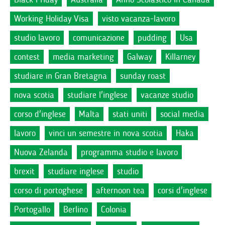
Working Holiday Visa
visto vacanza-lavoro
studio lavoro
comunicazione
pudding
Usa
contest
media marketing
Galway
Killarney
studiare in Gran Bretagna
sunday roast
nova scotia
studiare l'inglese
vacanze studio
corso d'inglese
Malta
stati uniti
social media
lavoro
vinci un semestre in nova scotia
Haka
Nuova Zelanda
programma studio e lavoro
brexit
studiare inglese
studio
corso di portoghese
afternoon tea
corsi d'inglese
Portogallo
Berlino
Colonia