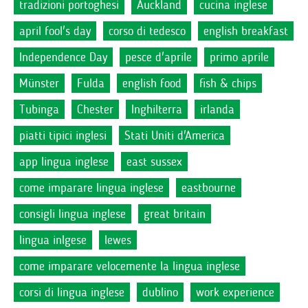
tradizioni portoghesi
Auckland
cucina inglese
april fool's day
corso di tedesco
english breakfast
Independence Day
pesce d'aprile
primo aprile
Münster
Fulda
english food
fish & chips
Tubinga
Chester
Inghilterra
irlanda
piatti tipici inglesi
Stati Uniti d'America
app lingua inglese
east sussex
come imparare lingua inglese
eastbourne
consigli lingua inglese
great britain
lingua inlgese
lewes
come imparare velocemente la lingua inglese
corsi di lingua inglese
dublino
work experience