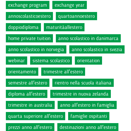
exchange program
exchange year
annoscolasticoestero
quartoannoestero
doppiodiploma
maturitàallestero
home private tuition
anno scolastico in danimarca
anno scolastico in norvegia
anno scolastico in svezia
webinar
sistema scolastico
orientation
orientamento
trimestre all'estero
semestre all'estero
rientro nella scuola italiana
diploma all'estero
trimestre in nuova zelanda
trimestre in australia
anno all'estero in famiglia
quarta superiore all'estero
famiglie ospitanti
prezzi anno all'estero
destinazioni anno all'estero