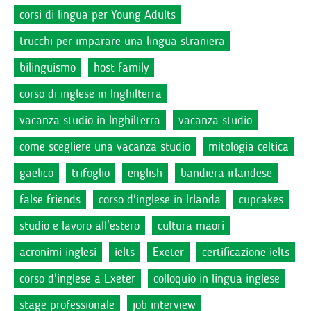
corsi di lingua per Young Adults
trucchi per imparare una lingua straniera
bilinguismo
host family
corso di inglese in Inghilterra
vacanza studio in Inghilterra
vacanza studio
come scegliere una vacanza studio
mitologia celtica
gaelico
trifoglio
english
bandiera irlandese
false friends
corso d'inglese in Irlanda
cupcakes
studio e lavoro all'estero
cultura maori
acronimi inglesi
ielts
Exeter
certificazione ielts
corso d'inglese a Exeter
colloquio in lingua inglese
stage professionale
job interview